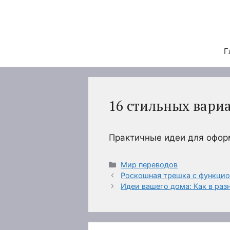
Перейти
к
содержимому
Г
16 стильных вари
Практичные идеи для офор
Рубрики
Мир переводов
Роскошная трешка с функци
Идеи вашего дома: Как в раз