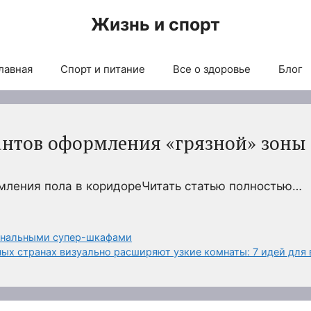
Жизнь и спорт
лавная
Спорт и питание
Все о здоровье
Блог
антов оформления «грязной» зоны
мления пола в коридореЧитать статью полностью…
ональными супер-шкафами
ных странах визуально расширяют узкие комнаты: 7 идей для