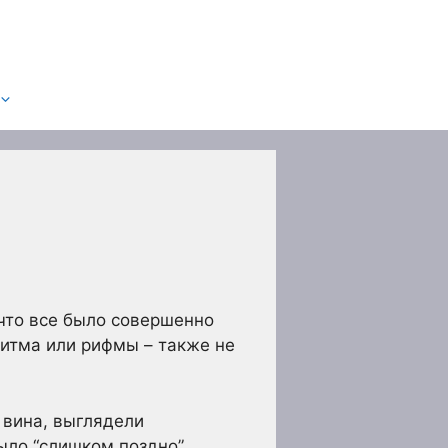
 что все было совершенно
ритма или рифмы – также не
 вина, выглядели
ыло “слишком поздно”.