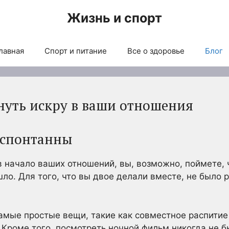
Жизнь и спорт
лавная
Спорт и питание
Все о здоровье
Блог
рнуть искру в ваши отношения
е спонтанны
 в начало ваших отношений, вы, возможно, поймете,
шло. Для того, что вы двое делали вместе, не было 
амые простые вещи, такие как совместное распитие
 Кроме того, посмотреть ночной фильм никогда не б