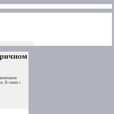
оричном
 компания
. В связи с