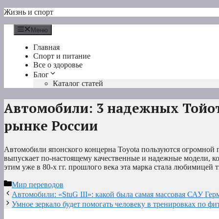
Перейти
Жизнь и спорт
к
содержимому
Меню
Главная
Спорт и питание
Все о здоровье
Блог
Каталог статей
Автомобили: 3 надежных Тойо
рынке России
Автомобили японского концерна Toyota пользуются огромной п
выпускает по-настоящему качественные и надежные модели, ко
этим уже в 80-х гг. прошлого века эта марка стала любимицей 
Рубрики
Мир переводов
Автомобили: «StuG III»: какой была самая массовая САУ Гер
Умное зеркало будет помогать человеку в тренировках по фи