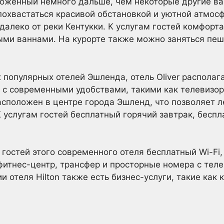
оженный немного дальше, чем некоторые другие вар
охвастаться красивой обстановкой и уютной атмос
далеко от реки Кентукки. К услугам гостей комфорт
ми ваннами. На курорте также можно заняться пеш
х популярных отелей Эшленда, отель Oliver располаг
с современными удобствами, такими как телевизор
сположен в центре города Эшленд, что позволяет ле
 услугам гостей бесплатный горячий завтрак, беспл
ам гостей этого современного отеля бесплатный Wi-F
фитнес-центр, трансфер и просторные номера с тел
и отеля Hilton также есть бизнес-услуги, такие как