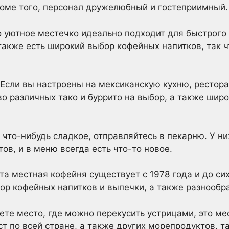
роме того, персонал дружелюбный и гостеприимный.
о уютное местечко идеально подходит для быстрого
 также есть широкий выбор кофейных напитков, так 
 – Если вы настроены на мексиканскую кухню, ресторан
во различных тако и буррито на выбор, а также шир
 что-нибудь сладкое, отправляйтесь в пекарню. У н
тов, и в меню всегда есть что-то новое.
 эта местная кофейня существует с 1978 года и до си
ор кофейных напитков и выпечки, а также разнообр
ищете место, где можно перекусить устрицами, это ме
т по всей стране, а также других морепродуктов, т