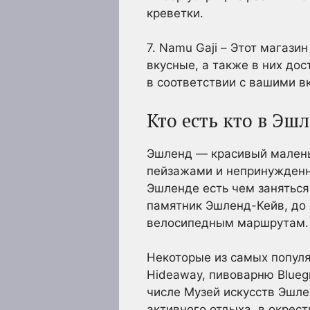
креветки.
7. Namu Gaji – Этот магази
вкусные, а также в них до
в соответствии с вашими 
Кто есть кто в Эш
Эшленд — красивый малень
пейзажами и непринужденн
Эшленде есть чем заняться
памятник Эшленд-Кейв, до
велосипедным маршрутам.
Некоторые из самых популя
Hideaway, пивоварню Bluegr
числе Музей искусств Эшле
активного отдыха, в окре