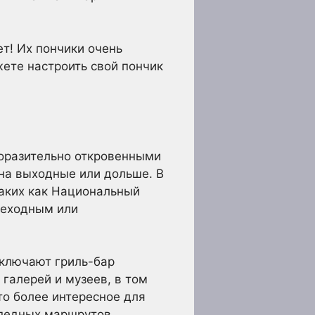
ет! Их пончики очень
жете настроить свой пончик
поразительно откровенными
на выходные или дольше. В
таких как Национальный
шеходным или
включают гриль-бар
 галерей и музеев, в том
то более интересное для
ипедных маршрутов.