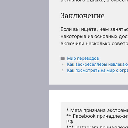
Заключение
Если вы ищете, чем занятьс
некоторые из основных до
включили несколько совето
Рубрики
Мир переводов
Как seo-реселлеры извлекаю
Как посмотреть на мир с о
* Meta признана экстрем
** Facebook принадлежит
РФ
*** Instagram принадлеж