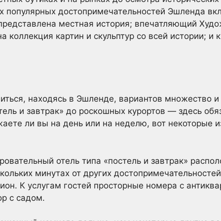
ых популярных достопримечательностей Эшленда вк
 представлена местная история; впечатляющий Худ
а коллекция картин и скульптур со всей истории; и
виться, находясь в Эшленде, вариантов множество и
тель и завтрак» до роскошных курортов — здесь обя
жаете ли вы на день или на неделю, вот некоторые 
чаровательный отель типа «постель и завтрак» распо
скольких минутах от других достопримечательностей
он. К услугам гостей просторные номера с антиква
р с садом.