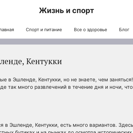
Жизнь и спорт
лавная
Спорт и питание
Все о здоровье
Блог
шленде, Кентукки
е в Эшленде, Кентукки, но не знаете, чем заняться! 
де так много развлечений в течение дня и ночи, что
я в Эшленде, Кентукки, есть много вариантов. Здес
стных бутиках и на рынках до осмотра исторически