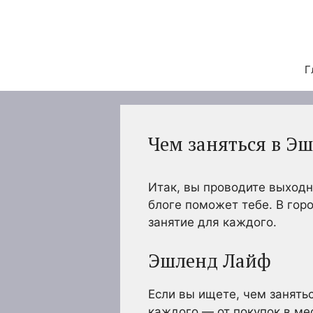
Перейти
к
содержимому
Г
Чем заняться в Э
Итак, вы проводите выходны
блоге поможет тебе. В горо
занятие для каждого.
Эшленд Лайф
Если вы ищете, чем занятьс
каждого — от покупок в ме