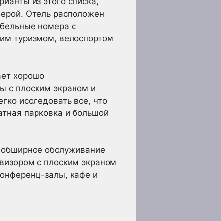
ианты из этого списка,
ферой. Отель расположен
абельные номера с
им туризмом, велоспортом
ает хорошо
ы с плоским экраном и
гко исследовать все, что
атная парковка и большой
i, обширное обслуживание
евизором с плоским экраном
 конференц-залы, кафе и