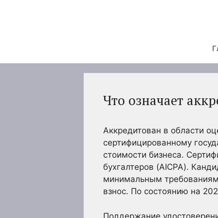
Перейти
к
содержимому
Г
Что означает акк
Аккредитован в области оц
сертифицированному госуда
стоимости бизнеса. Серти
бухгалтеров (AICPA). Канд
минимальным требованиям 
взнос. По состоянию на 202
Поддержание удостоверения