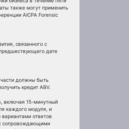
ки бизнеса в течение пяти
даты также могут применить
ференции AICPA Forensic
ития, связанного с
, предшествующего дате
 части должны быть
получить кредит ABV.
а, включая 15-минутный
ля каждого модуля, и
и вариантами ответов
я с сопровождающими