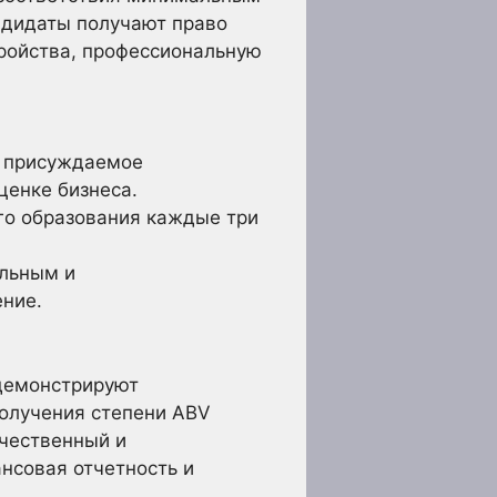
ндидаты получают право
тройства, профессиональную
, присуждаемое
енке бизнеса.
го образования каждые три
ельным и
ение.
 демонстрируют
получения степени ABV
ачественный и
нсовая отчетность и