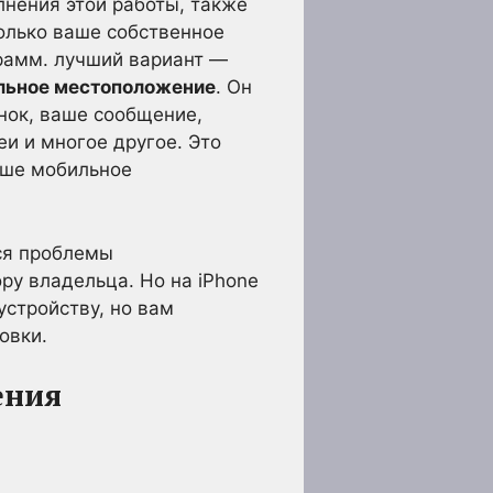
лнения этой работы, также
только ваше собственное
грамм. лучший вариант —
альное местоположение
. Он
нок, ваше сообщение,
и и многое другое. Это
аше мобильное
ся проблемы
у владельца. Но на iPhone
устройству, но вам
овки.
ения