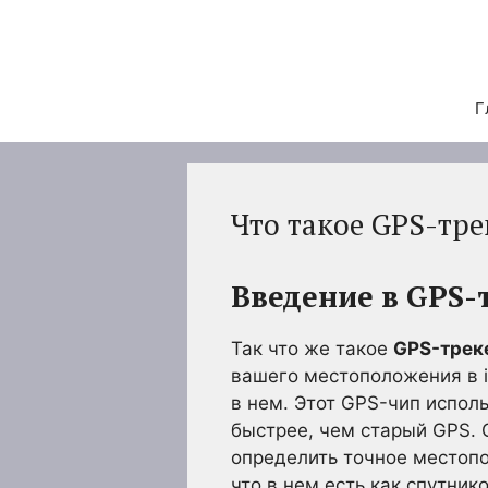
Перейти
к
содержимому
Г
Что такое GPS-тре
Введение в GPS-
Так что же такое
GPS-треке
вашего местоположения в i
в нем. Этот GPS-чип исполь
быстрее, чем старый GPS. 
определить точное местопо
что в нем есть как спутни