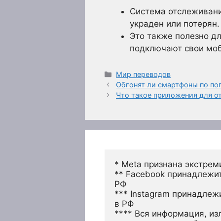
Система отслеживани
украден или потерян.
Это также полезно дл
подключают свои моб
Рубрики
Мир переводов
Обгонят ли смартфоны по по
Что такое приложения для о
* Meta признана экстрем
** Facebook принадлежит
РФ
*** Instagram принадлеж
в РФ 
**** Вся информация, из