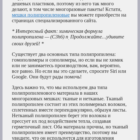
дешевых пластиков, поэтому из него так много
делают, в том числе многоразовые пакеты! Кстати,
мешки полипропиленовые
вы можете приобрести на
страницах специализированного сайта.
* Интересный факт: химическая формула
полипропилена — (C3h6) n
Продолжайте…удивите
.
своих друзей! *
Существует два основных типа полипропилена:
гомополимеры и сополимеры, но если вы не химик
или не занимаетесь производством, вам, вероятно,
все равно. Но если вы это сделаете, спросите Siri или
Google. Они будут рады помочь!
Здесь важно то, что мы используем два типа
полипропиленового материала в наших
многоразовых мешках: тканые и нетканые. Тканый
полипропилен состоит из этих полимерных волокон,
сплетенных вместе перпендикулярно, образуя листы.
Нетканый полипропилен берет эти волокна и
прессует их под воздействием тепла, создавая
герметичный лист. Оба материала прочны, но тканый
полипропилен имеет преимущество, поэтому вы
увидите, что он используется для изготовления