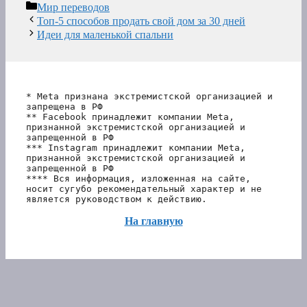
Рубрики
Мир переводов
Топ-5 способов продать свой дом за 30 дней
Идеи для маленькой спальни
* Meta признана экстремистской организацией и 
запрещена в РФ
** Facebook принадлежит компании Meta, 
признанной экстремистской организацией и 
запрещенной в РФ
*** Instagram принадлежит компании Meta, 
признанной экстремистской организацией и 
запрещенной в РФ 
**** Вся информация, изложенная на сайте, 
носит сугубо рекомендательный характер и не 
является руководством к действию.
На главную