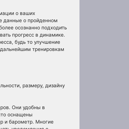
рмации о ваших
ые данные о пройденном
 более осознанно подходить
вать прогресс в динамике.
есса, будь то улучшение
к дальнейшим тренировкам
ьности, размеру, дизайну
ров. Они удобны в
сто оснащены
р и барометр. Многие
чать уведомления о