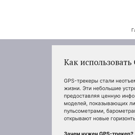
Перейти
к
содержимому
Г
Как использовать
GPS-трекеры стали неотъе
жизни. Эти небольшие уст
предоставляя ценную инфо
моделей, показывающих лиш
пульсометрами, барометра
открывают новые горизонты
Зачем нужен GPS-трекер?