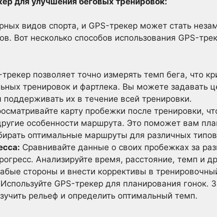
кер для улучшения беговых тренировок:
ярных видов спорта, и GPS-трекер может стать не
ов. Вот несколько способов использования GPS-тре
трекер позволяет точно измерять темп бега, что к
ьных тренировок и фартлека. Вы можете задавать ц
ы поддерживать их в течение всей тренировки.
осматривайте карту пробежки после тренировки, чт
другие особенности маршрута. Это поможет вам пла
бирать оптимальные маршруты для различных типов
есса:
Сравнивайте данные о своих пробежках за ра
рогресс. Анализируйте время, расстояние, темп и д
лабые стороны и внести коррективы в тренировочны
Используйте GPS-трекер для планирования гонок. З
изучить рельеф и определить оптимальный темп.