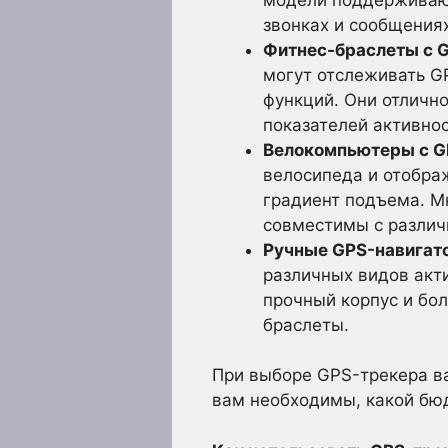
звонках и сообщениях
Фитнес-браслеты с G
могут отслеживать G
функций. Они отличн
показателей активнос
Велокомпьютеры с G
велосипеда и отображ
градиент подъема. 
совместимы с разли
Ручные GPS-навигат
различных видов акти
прочный корпус и бо
браслеты.
При выборе GPS-трекера ва
вам необходимы, какой бюд