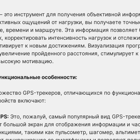
– это инструмент для получения объективной инфо
ктивных ощущений от нагрузки, вы получаете точн
пе, времени и маршруте. Эта информация позволяет
, корректировать интенсивность нагрузок и отслежи
тивирует к новым достижениям. Визуализация прогр
 увеличение пройденного расстояния, стимулирует 
высокую мотивацию.
ункциональные особенности:
ожество GPS-трекеров, отличающихся по функционал
ройств включают:
PS:
Это, пожалуй, самый популярный вид GPS-треке
т большой экран для отображения информации и ча
кциями, такими как пульсометр, шагомер, альтимет
 синхронизацию со смартфонами и позволяют полу