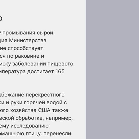
ю
у промывания сырой
ция Министерства
 не способствует
ся по раковине и
риску заболеваний пищевого
мпература достигает 165
избежание перекрестного
и и руки горячей водой с
кого хозяйства США также
еской обработке, например,
нему исследованию
домашнюю птицу, перенесли