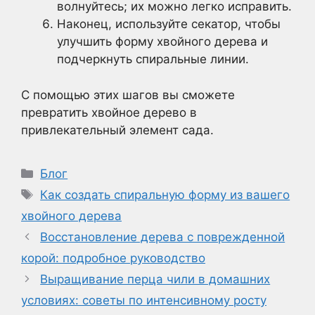
волнуйтесь; их можно легко исправить.
Наконец, используйте секатор, чтобы
улучшить форму хвойного дерева и
подчеркнуть спиральные линии.
С помощью этих шагов вы сможете
превратить хвойное дерево в
привлекательный элемент сада.
Рубрики
Блог
Метки
Как создать спиральную форму из вашего
хвойного дерева
Восстановление дерева с поврежденной
корой: подробное руководство
Выращивание перца чили в домашних
условиях: советы по интенсивному росту