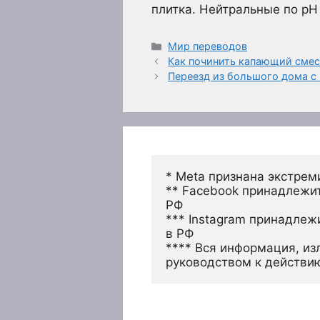
плитка. Нейтральные по рН
Рубрики
Мир переводов
Как починить капающий смес
Переезд из большого дома с
* Meta признана экстрем
** Facebook принадлежит
РФ
*** Instagram принадлеж
в РФ 
**** Вся информация, из
руководством к действи