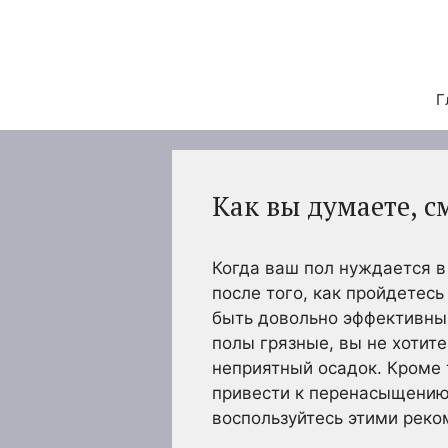
Перейти
к
содержимому
Г
Как вы думаете, с
Когда ваш пол нуждается в
после того, как пройдетес
быть довольно эффективным
полы грязные, вы не хотит
неприятный осадок. Кроме 
привести к перенасыщению 
воспользуйтесь этими реко