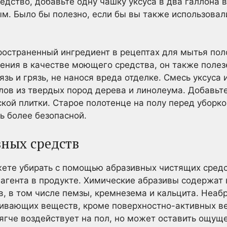
редство, добавьте одну чашку уксуса в два галлона
м. Было бы полезно, если бы вы также использова
ространенный ингредиент в рецептах для мытья пол
ения в качестве моющего средства, он также поле
язь и грязь, не нанося вреда отделке. Смесь уксус
лов из твердых пород дерева и линолеума. Добавьте
кой плитки. Старое полотенце на полу перед уборк
ь более безопасной.
вных средств
жете убирать с помощью абразивных чистящих сред
 агента в продукте. Химические абразивы содержат
, в том числе пемзы, кремнезема и кальцита. Неаб
ивающих веществ, кроме поверхностно-активных 
ягче воздействует на пол, но может оставить ощущ