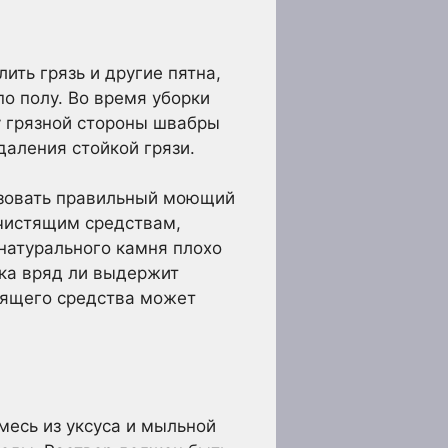
ть грязь и другие пятна,
по полу. Во время уборки
у грязной стороны швабры
даления стойкой грязи.
ьзовать правильный моющий
 чистящим средствам,
 натурального камня плохо
тка вряд ли выдержит
тящего средства может
месь из уксуса и мыльной