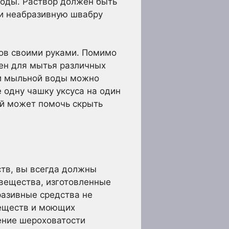
 воды. Раствор должен быть
ли неабразивную швабру
ов своими руками. Помимо
зен для мытья различных
а и мыльной воды можно
 одну чашку уксуса на один
ой может помочь скрыть
ств, вы всегда должны
 вещества, изготовленные
разивные средства не
веществ и моющих
ение шероховатости