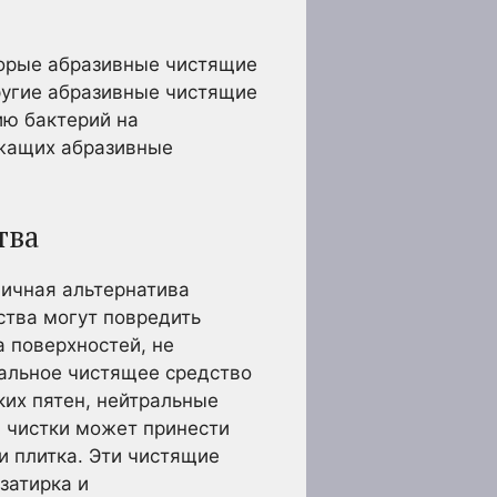
торые абразивные чистящие
ругие абразивные чистящие
ю бактерий на
ржащих абразивные
тва
личная альтернатива
ства могут повредить
 поверхностей, не
ральное чистящее средство
ких пятен, нейтральные
я чистки может принести
и плитка. Эти чистящие
затирка и