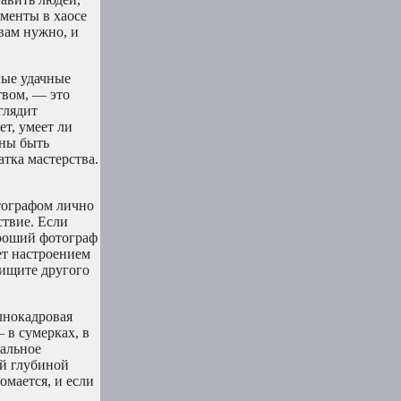
оменты в хаосе
 вам нужно, и
ные удачные
твом, — это
глядит
т, умеет ли
жны быть
тка мастерства.
тографом лично
ствие. Если
ороший фотограф
ет настроением
 ищите другого
лнокадровая
 в сумерках, в
альное
ой глубиной
омается, и если