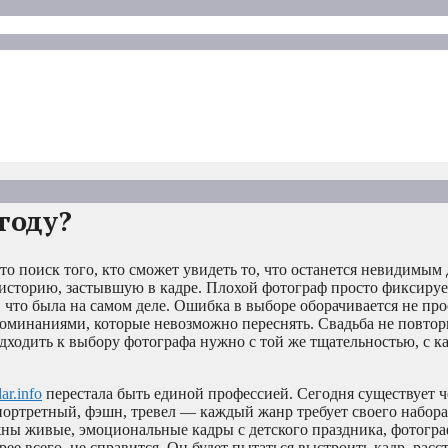
году?
о поиск того, кто сможет увидеть то, что останется невидимым 
 историю, застывшую в кадре. Плохой фотограф просто фиксируе
 что была на самом деле. Ошибка в выборе оборачивается не про
минаниями, которые невозможно переснять. Свадьба не повтори
дходить к выбору фотографа нужно с той же тщательностью, с к
ar.info
перестала быть единой профессией. Сегодня существует ч
ортретный, фэшн, тревел — каждый жанр требует своего набора
жны живые, эмоциональные кадры с детского праздника, фотогра
е всего, не справится. Он будет пытаться выстроить кадр, расс