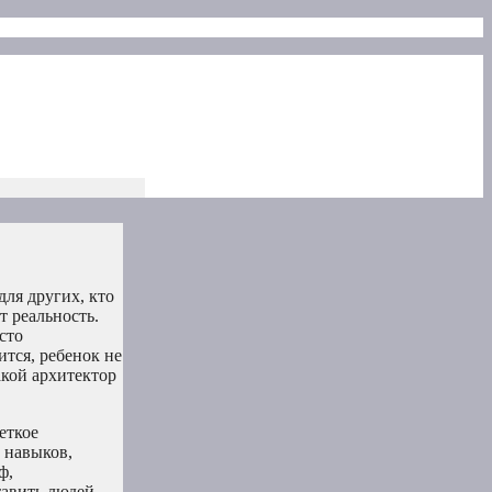
для других, кто
т реальность.
сто
тся, ребенок не
акой архитектор
еткое
 навыков,
ф,
тавить людей,