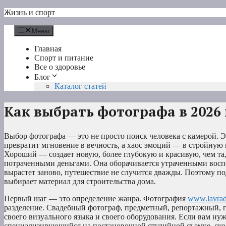
Перейти
Жизнь и спорт
к
содержимому
Меню
Главная
Спорт и питание
Все о здоровье
Блог
Каталог статей
Как выбрать фотографа в 2026 
Выбор фотографа — это не просто поиск человека с камерой. Эт
превратит мгновение в вечность, а хаос эмоций — в стройную
Хороший — создает новую, более глубокую и красивую, чем та,
потраченными деньгами. Она оборачивается утраченными воспо
вырастет заново, путешествие не случится дважды. Поэтому по
выбирает материал для строительства дома.
Первый шаг — это определение жанра. Фотография
www.lavrad
разделение. Свадебный фотограф, предметный, репортажный, п
своего визуального языка и своего оборудования. Если вам ну
специализирующийся на постановочной студийной съемке, скоре