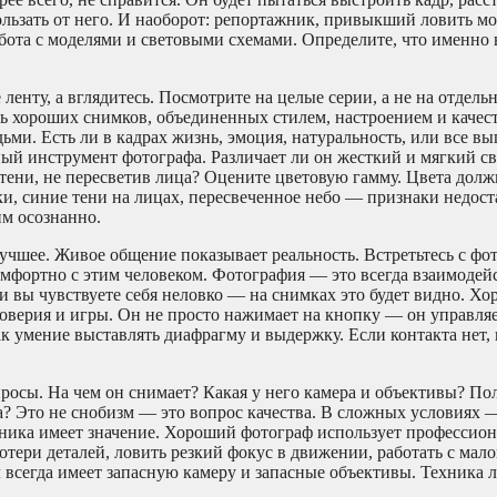
кользать от него. И наоборот: репортажник, привыкший ловить м
работа с моделями и световыми схемами. Определите, что именно
енту, а вглядитесь. Посмотрите на целые серии, а не на отдель
ь хороших снимков, объединенных стилем, настроением и качес
ьми. Есть ли в кадрах жизнь, эмоция, натуральность, или все вы
й инструмент фотографа. Различает ли он жесткий и мягкий све
ь тени, не пересветив лица? Оцените цветовую гамму. Цвета дол
, синие тени на лицах, пересвеченное небо — признаки недоста
им осознанно.
учшее. Живое общение показывает реальность. Встретьтесь с фо
омфортно с этим человеком. Фотография — это всегда взаимодей
ли вы чувствуете себя неловко — на снимках это будет видно. Х
 доверия и игры. Он не просто нажимает на кнопку — он управля
ак умение выставлять диафрагму и выдержку. Если контакта нет,
росы. На чем он снимает? Какая у него камера и объективы? По
? Это не снобизм — это вопрос качества. В сложных условиях —
ика имеет значение. Хороший фотограф использует профессион
отери деталей, ловить резкий фокус в движении, работать с мал
 всегда имеет запасную камеру и запасные объективы. Техника л