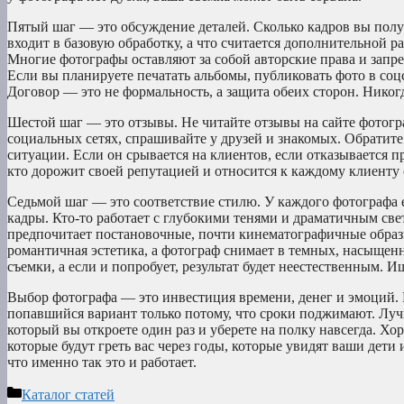
Пятый шаг — это обсуждение деталей. Сколько кадров вы полу
входит в базовую обработку, а что считается дополнительной 
Многие фотографы оставляют за собой авторские права и запр
Если вы планируете печатать альбомы, публиковать фото в соц
Договор — это не формальность, а защита обеих сторон. Никогд
Шестой шаг — это отзывы. Не читайте отзывы на сайте фотог
социальных сетях, спрашивайте у друзей и знакомых. Обратите
ситуации. Если он срывается на клиентов, если отказывается п
кто дорожит своей репутацией и относится к каждому клиенту
Седьмой шаг — это соответствие стилю. У каждого фотографа 
кадры. Кто-то работает с глубокими тенями и драматичным свет
предпочитает постановочные, почти кинематографичные образы.
романтичная эстетика, а фотограф снимает в темных, насыщен
съемки, а если и попробует, результат будет неестественным. И
Выбор фотографа — это инвестиция времени, денег и эмоций. Н
попавшийся вариант только потому, что сроки поджимают. Лучш
который вы откроете один раз и уберете на полку навсегда. Х
которые будут греть вас через годы, которые увидят ваши дет
что именно так это и работает.
Рубрики
Каталог статей