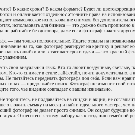
чите? В какие сроки? В каком формате? Будет ли цветокоррекци
работой и оплачивается отдельно? Уточните права на использова
ещают коммерческое использование снимков без дополнительног
сетях, использовать для бизнеса — это должно быть прописано в
а не работайте без договора, даже если фотограф кажется другом
рафа — там только положительные. Ищите отзывы на независимы
 внимание на то, как фотограф реагирует на критику и решает 
ризнавать ошибки или затягивает сроки сдачи — это красный фла
 с уважением.
есть свой визуальный язык. Кто-то любит воздушные, светлые, п
ом. Кто-то снимает в стиле лайфстайл, почти документально, а к
 Не пытайтесь переделать фотографа под себя. Если вам нравит
ных тонах — продолжайте поиск. Фотограф не изменит свой сти
щите того, чье видение совпадает с вашим изначально.
е торопитесь, не поддавайтесь на скидки и акции, не соглашай
е отложить съемку на месяц и найти идеального мастера, чем п
ороший фотограф не делает просто снимки. Он создает будущие в
и и внуки. Отнеситесь к этому выбору как к созданию семейной р