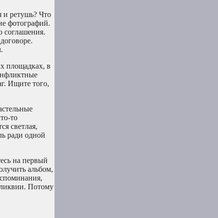
я и ретушь? Что
ние фотографий.
о соглашения.
 договоре.
.
х площадках, в
конфликтные
г. Ищите того,
астельные
то-то
ся светлая,
ль ради одной
тесь на первый
олучить альбом,
оспоминания,
еликвии. Потому