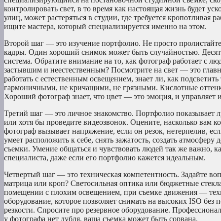
контролировать свет, в то время как настоящая жизнь будет ус
улиц, может растеряться в студии, где требуется кропотливая 
ищите мастера, который специализируется именно на этом.
Второй шаг — это изучение портфолио. Не просто пролистайте л
кадры. Один хороший снимок может быть случайностью. Десят
система. Обратите внимание на то, как фотограф работает с люд
застывшим и неестественным? Посмотрите на свет — это главны
работать с естественным освещением, знает ли, как подсветит
гармоничными, не кричащими, не грязными. Кислотные оттенки
Хороший фотограф знает, что цвет — это эмоция, и управляет 
Третий шаг — это личное знакомство. Портфолио показывает л
или хотя бы проведите видеозвонок. Оцените, насколько вам к
фотограф вызывает напряжение, если он резок, нетерпелив, ес
умеет расположить к себе, снять зажатость, создать атмосферу
съемки. Умение общаться и чувствовать людей так же важно, к
специалиста, даже если его портфолио кажется идеальным.
Четвертый шаг — это техническая компетентность. Задайте воп
матрица или кроп? Светосильная оптика или бюджетные стекла
помещении с плохим освещением, при съемке движения — техн
оборудование, которое позволяет снимать на высоких ISO без п
резкости. Спросите про резервное оборудование. Профессионал
у фотографа нет дубля, ваша съемка может быть сорвана.