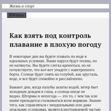
Перейти
Жизнь и спорт
к
содержимому
Меню
Как взять под контроль
плавание в плохую погоду
В некоторые дни вы будете плавать по воде в
идеальных условиях. Ваши паруса будут полны, но
не натянуты. Вы будете слегка крениться, но не
почувствуете, что вот-вот упадете с наветренного
борта. Солнце будет сиять на голубой, как хрусталь,
воде, и все будет спокойно и расслабленно.
Бывают дни, когда палубы залиты водой, ветер бьет
холодным дождем в глаза, а солнца нигде не
видно. Штормы и непогода — это то, с чем так или
иначе приходится сталкиваться всем морякам. Знание
того, как справляться с неидеальными или даже
опасными условиями, является неотъемлемой частью