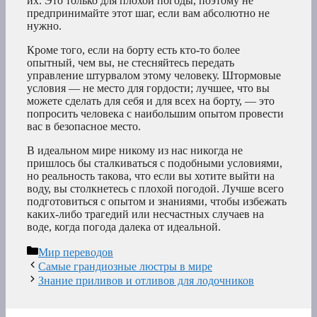
их. Это только для плохой погоды, поэтому не
предпринимайте этот шаг, если вам абсолютно не
нужно.
Кроме того, если на борту есть кто-то более
опытный, чем вы, не стесняйтесь передать
управление штурвалом этому человеку. Штормовые
условия — не место для гордости; лучшее, что вы
можете сделать для себя и для всех на борту, — это
попросить человека с наибольшим опытом провести
вас в безопасное место.
В идеальном мире никому из нас никогда не
пришлось бы сталкиваться с подобными условиями,
но реальность такова, что если вы хотите выйти на
воду, вы столкнетесь с плохой погодой. Лучше всего
подготовиться с опытом и знаниями, чтобы избежать
каких-либо трагедий или несчастных случаев на
воде, когда погода далека от идеальной.
Рубрики
Мир переводов
Самые грандиозные люстры в мире
Знание приливов и отливов для лодочников