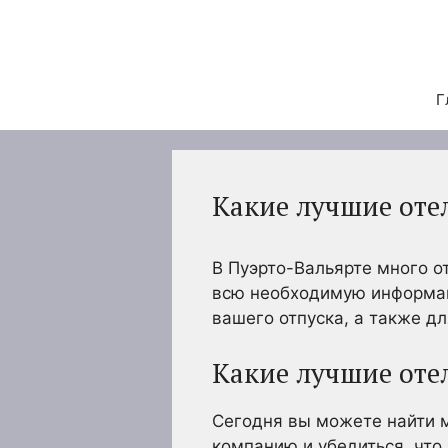
Перейти
к
содержимому
Г
Какие лучшие оте
В Пуэрто-Вальярте много о
всю необходимую информац
вашего отпуска, а также д
Какие лучшие оте
Сегодня вы можете найти 
компанию и убедиться, что 