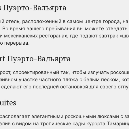
ss Пуэрто-Вальярта
 отель, расположенный в самом центре города, на
в. Во время вашего пребывания вы можете отведать
ли мексиканских ресторанах, где подают завтрак «ш
о перерыва.
ort Пуэрто-Вальярта
орт, спроектированный так, чтобы излучать роскош
юзивном участке частного пляжа с белым песком, ко
 сделают его последней остановкой для своего отпу
uites
 располагает элегантными роскошными люксами с 
лив с видом на тропические сады курорта Тамарин