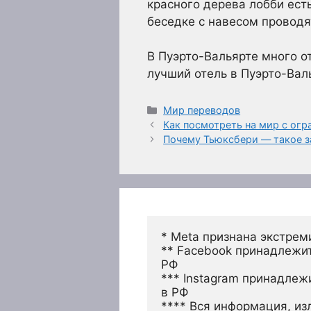
красного дерева лобби ест
беседке с навесом провод
В Пуэрто-Вальярте много о
лучший отель в Пуэрто-Вал
Рубрики
Мир переводов
Как посмотреть на мир с о
Почему Тьюксбери — такое з
* Meta признана экстрем
** Facebook принадлежит
РФ
*** Instagram принадлеж
в РФ 
**** Вся информация, из