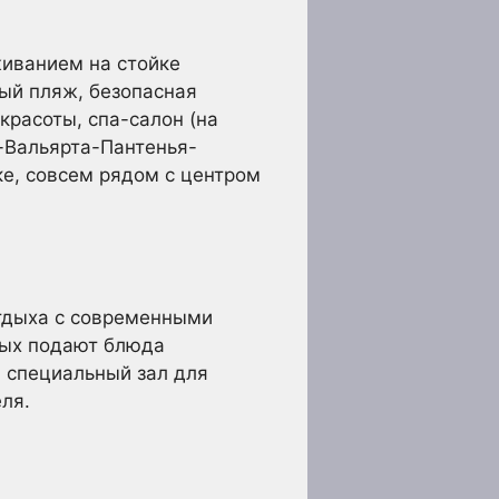
живанием на стойке
ный пляж, безопасная
 красоты, спа-салон (на
о-Вальярта-Пантенья-
ке, совсем рядом с центром
отдыха с современными
рых подают блюда
 специальный зал для
ля.