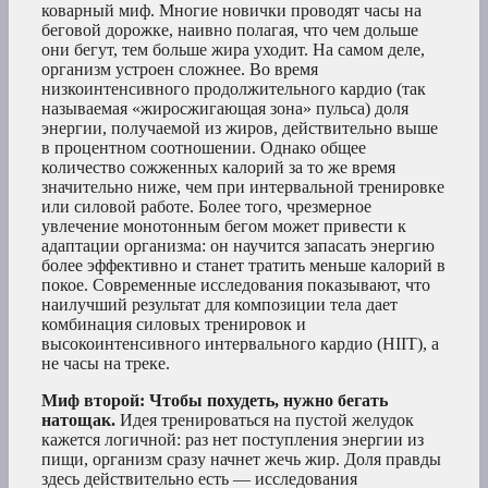
коварный миф. Многие новички проводят часы на
беговой дорожке, наивно полагая, что чем дольше
они бегут, тем больше жира уходит. На самом деле,
организм устроен сложнее. Во время
низкоинтенсивного продолжительного кардио (так
называемая «жиросжигающая зона» пульса) доля
энергии, получаемой из жиров, действительно выше
в процентном соотношении. Однако общее
количество сожженных калорий за то же время
значительно ниже, чем при интервальной тренировке
или силовой работе. Более того, чрезмерное
увлечение монотонным бегом может привести к
адаптации организма: он научится запасать энергию
более эффективно и станет тратить меньше калорий в
покое. Современные исследования показывают, что
наилучший результат для композиции тела дает
комбинация силовых тренировок и
высокоинтенсивного интервального кардио (HIIT), а
не часы на треке.
Миф второй: Чтобы похудеть, нужно бегать
натощак.
Идея тренироваться на пустой желудок
кажется логичной: раз нет поступления энергии из
пищи, организм сразу начнет жечь жир. Доля правды
здесь действительно есть — исследования