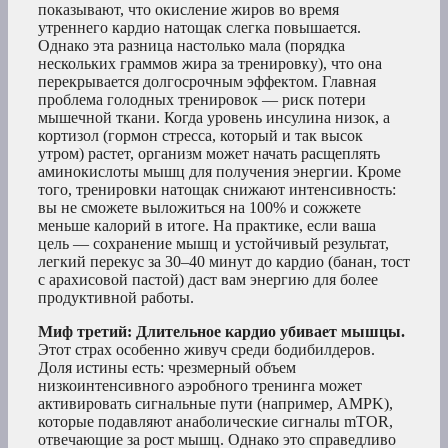
показывают, что окисление жиров во время
утреннего кардио натощак слегка повышается.
Однако эта разница настолько мала (порядка
нескольких граммов жира за тренировку), что она
перекрывается долгосрочным эффектом. Главная
проблема голодных тренировок — риск потери
мышечной ткани. Когда уровень инсулина низок, а
кортизол (гормон стресса, который и так высок
утром) растет, организм может начать расщеплять
аминокислоты мышц для получения энергии. Кроме
того, тренировки натощак снижают интенсивность:
вы не сможете выложиться на 100% и сожжете
меньше калорий в итоге. На практике, если ваша
цель — сохранение мышц и устойчивый результат,
легкий перекус за 30–40 минут до кардио (банан, тост
с арахисовой пастой) даст вам энергию для более
продуктивной работы.
Миф третий: Длительное кардио убивает мышцы.
Этот страх особенно живуч среди бодибилдеров.
Доля истины есть: чрезмерный объем
низкоинтенсивного аэробного тренинга может
активировать сигнальные пути (например, AMPK),
которые подавляют анаболические сигналы mTOR,
отвечающие за рост мышц. Однако это справедливо