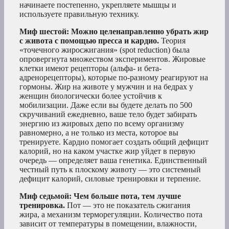
начинаете постепенно, укрепляете мышцы и
используете правильную технику.
Миф шестой: Можно целенаправленно убрать жир
с живота с помощью пресса и кардио.
Теория
«точечного жиросжигания» (spot reduction) была
опровергнута множеством экспериментов. Жировые
клетки имеют рецепторы (альфа- и бета-
адренорецепторы), которые по-разному реагируют на
гормоны. Жир на животе у мужчин и на бедрах у
женщин биологически более устойчив к
мобилизации. Даже если вы будете делать по 500
скручиваний ежедневно, ваше тело будет забирать
энергию из жировых депо по всему организму
равномерно, а не только из места, которое вы
тренируете. Кардио помогает создать общий дефицит
калорий, но на каком участке жир уйдет в первую
очередь — определяет ваша генетика. Единственный
честный путь к плоскому животу — это системный
дефицит калорий, силовые тренировки и терпение.
Миф седьмой: Чем больше пота, тем лучше
тренировка.
Пот — это не показатель сжигания
жира, а механизм терморегуляции. Количество пота
зависит от температуры в помещении, влажности,