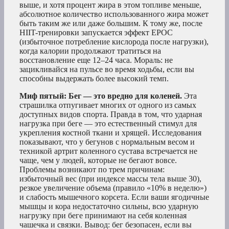
выше, и хотя процент жира в этом топливе меньше,
абсолютное количество использованного жира может
быть таким же или даже большим. К тому же, после
HIIT-тренировки запускается эффект EPOC
(избыточное потребление кислорода после нагрузки),
когда калории продолжают тратиться на
восстановление еще 12–24 часа. Мораль: не
зацикливайся на пульсе во время ходьбы, если вы
способны выдержать более высокий темп.
Миф пятый: Бег — это вредно для коленей.
Эта
страшилка отпугивает многих от одного из самых
доступных видов спорта. Правда в том, что ударная
нагрузка при беге — это естественный стимул для
укрепления костной ткани и хрящей. Исследования
показывают, что у бегунов с нормальным весом и
техникой артрит коленного сустава встречается не
чаще, чем у людей, которые не бегают вовсе.
Проблемы возникают по трем причинам:
избыточный вес (при индексе массы тела выше 30),
резкое увеличение объема (правило «10% в неделю»)
и слабость мышечного корсета. Если ваши ягодичные
мышцы и кора недостаточно сильны, всю ударную
нагрузку при беге принимают на себя коленная
чашечка и связки. Вывод: бег безопасен, если вы