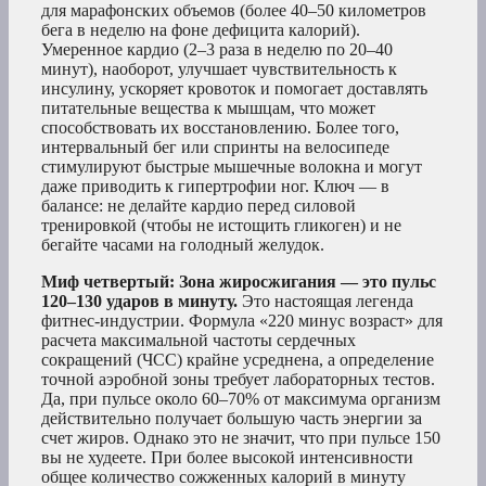
для марафонских объемов (более 40–50 километров
бега в неделю на фоне дефицита калорий).
Умеренное кардио (2–3 раза в неделю по 20–40
минут), наоборот, улучшает чувствительность к
инсулину, ускоряет кровоток и помогает доставлять
питательные вещества к мышцам, что может
способствовать их восстановлению. Более того,
интервальный бег или спринты на велосипеде
стимулируют быстрые мышечные волокна и могут
даже приводить к гипертрофии ног. Ключ — в
балансе: не делайте кардио перед силовой
тренировкой (чтобы не истощить гликоген) и не
бегайте часами на голодный желудок.
Миф четвертый: Зона жиросжигания — это пульс
120–130 ударов в минуту.
Это настоящая легенда
фитнес-индустрии. Формула «220 минус возраст» для
расчета максимальной частоты сердечных
сокращений (ЧСС) крайне усреднена, а определение
точной аэробной зоны требует лабораторных тестов.
Да, при пульсе около 60–70% от максимума организм
действительно получает большую часть энергии за
счет жиров. Однако это не значит, что при пульсе 150
вы не худеете. При более высокой интенсивности
общее количество сожженных калорий в минуту