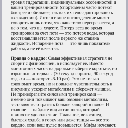
уровня гидратации, индивидуальных особенностей и
вашей тренированности (спортсмены часто потеют
быстрее и обильнее, так как их тело адаптировано к
охлаждению). Интенсивное потоотделение может
говорить лишь о том, что ваше тело перегревается, а
не о том, что вы худеете. Потеря веса во время
тренировки за счет пота — это потеря воды, которая
восстанавливается после первого же стакана
жидкости. Испарение пота — это лишь показатель
работы, а не её качества.
Правда о кардио:
Самая эффективная стратегия не
спорит с физиологией, а использует её. Вместо
монотонных часов на дорожке выберите короткие, но
взрывные интервалы (30 секунд спринта, 90 секунд
отдыха — повторять 8-10 раз). Это не только
сэкономит время, но и повысит чувствительность к
инсулину, ускорит метаболизм и сбережет мышцы.
Не пренебрегайте силовыми тренировками —
именно они повышают ваш базовый метаболизм,
заставляя тело тратить больше калорий в покое. И
главное — найдите вид активности, который
приносит удовольствие. Плавание, велосипед,
быстрая ходьба в горку или даже танцы — все это
кардио, если ваш пульс повышается. Мифы исчезают,