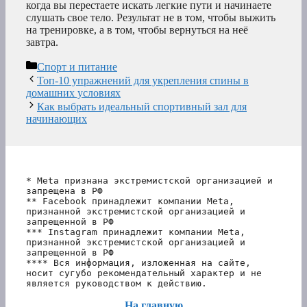
когда вы перестаете искать легкие пути и начинаете
слушать свое тело. Результат не в том, чтобы выжить
на тренировке, а в том, чтобы вернуться на неё
завтра.
Рубрики
Спорт и питание
Топ-10 упражнений для укрепления спины в
домашних условиях
Как выбрать идеальный спортивный зал для
начинающих
* Meta признана экстремистской организацией и 
запрещена в РФ
** Facebook принадлежит компании Meta, 
признанной экстремистской организацией и 
запрещенной в РФ
*** Instagram принадлежит компании Meta, 
признанной экстремистской организацией и 
запрещенной в РФ 
**** Вся информация, изложенная на сайте, 
носит сугубо рекомендательный характер и не 
является руководством к действию.
На главную