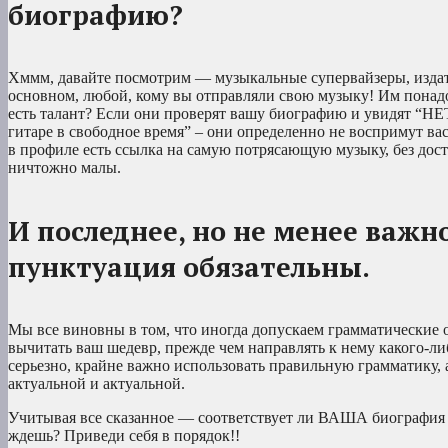
биографию?
Хммм, давайте посмотрим — музыкальные супервайзеры, издат
основном, любой, кому вы отправляли свою музыку! Им понадоб
есть талант? Если они проверят вашу биографию и увидят “НЕ
гитаре в свободное время” – они определенно не воспримут вас 
в профиле есть ссылка на самую потрясающую музыку, без до
ничтожно малы.
И последнее, но не менее важн
пунктуация обязательны.
Мы все виновны в том, что иногда допускаем грамматические 
вычитать ваш шедевр, прежде чем направлять к нему какого-ли
серьезно, крайне важно использовать правильную грамматику, 
актуальной и актуальной.
Учитывая все сказанное — соответствует ли ВАША биография тр
ждешь? Приведи себя в порядок!!