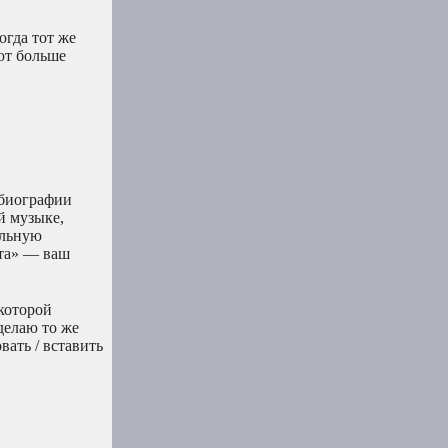
огда тот же
ют больше
 биографии
й музыке,
альную
нта» — ваш
которой
делаю то же
вать / вставить