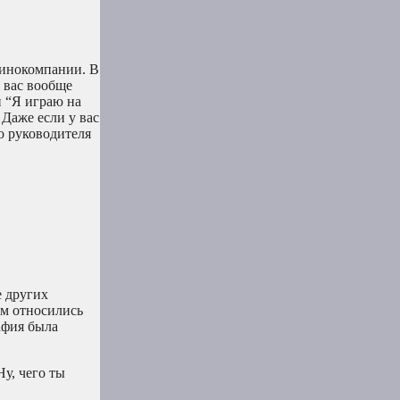
кинокомпании. В
 вас вообще
и “Я играю на
 Даже если у вас
о руководителя
е других
ам относились
афия была
у, чего ты