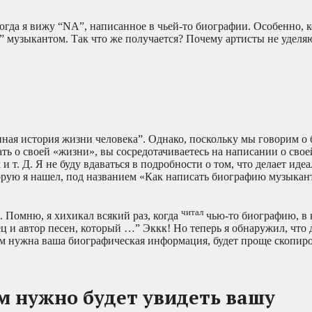
когда я вижу “NA”, написанное в чьей-то биографии. Особенно, к
” музыкантом. Так что же получается? Почему артисты не уделя
ная история жизни человека”. Однако, поскольку мы говорим о
ть о своей «жизни», вы сосредотачиваетесь на написании о свое
 т. Д. Я не буду вдаваться в подробности о том, что делает иде
торую я нашел, под названием «Как написать биографию музыка
читал
е. Помню, я хихикал всякий раз, когда
чью-то биографию, в 
вец и автор песен, который …” Эккк! Но теперь я обнаружил, что 
рым нужна ваша биографическая информация, будет проще скопиро
ым нужно будет увидеть вашу