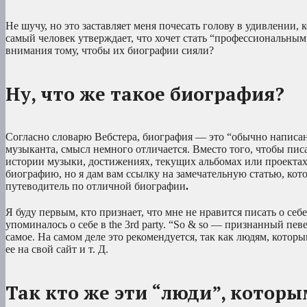
Не шучу, но это заставляет меня почесать голову в удивлении, 
самый человек утверждает, что хочет стать “профессиональным
внимания тому, чтобы их биографии сияли?
Ну, что же такое биография?
Согласно словарю Вебстера, биография — это “обычно написан
музыканта, смысл немного отличается. Вместо того, чтобы писа
истории музыки, достижениях, текущих альбомах или проектах и
биографию, но я дам вам ссылку на замечательную статью, ко
путеводитель по отличной биографии
.
Я буду первым, кто признает, что мне не нравится писать о себ
упоминалось о себе в the 3rd party. “So & so — признанный пе
самое. На самом деле это рекомендуется, так как людям, кото
ее на свой сайт и т. Д.
Так кто же эти “люди”, котор