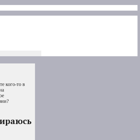
е кого-то в
на
ое
фии?
бираюсь