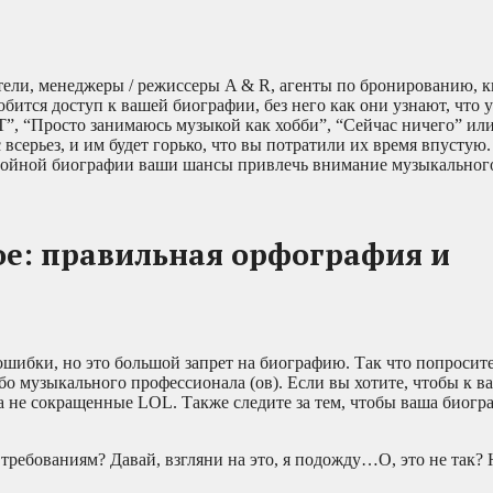
ели, менеджеры / режиссеры A & R, агенты по бронированию, 
ится доступ к вашей биографии, без него как они узнают, что у
Т”, “Просто занимаюсь музыкой как хобби”, “Сейчас ничего” ил
всерьез, и им будет горько, что вы потратили их время впустую.
стойной биографии ваши шансы привлечь внимание музыкальног
ое: правильная орфография и
ошибки, но это большой запрет на биографию. Так что попросит
бо музыкального профессионала (ов). Если вы хотите, чтобы к в
а не сокращенные LOL. Также следите за тем, чтобы ваша биогр
ебованиям? Давай, взгляни на это, я подожду…О, это не так? Н