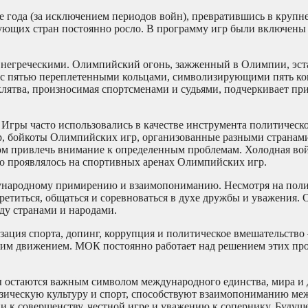
 года (за исключением периодов войн), превратившись в крупн
твующих стран постоянно росло. В программу игр были включены
внегреческими. Олимпийский огонь, зажженный в Олимпии, эст
 с пятью переплетенными кольцами, символизирующими пять ко
клятва, произносимая спортсменами и судьями, подчеркивает п
Игры часто использовались в качестве инструмента политическо
ер, бойкоты Олимпийских игр, организованные разными странам
бом привлечь внимание к определенным проблемам. Холодная во
ко проявлялось на спортивных аренах Олимпийских игр.
дународному примирению и взаимопониманию. Несмотря на пол
третиться, общаться и соревноваться в духе дружбы и уважения.
ду странами и народами.
ция спорта, допинг, коррупция и политическое вмешательство 
ким движением. МОК постоянно работает над решением этих пр
ы остаются важным символом международного единства, мира и
зическую культуру и спорт, способствуют взаимопониманию ме
и к совершенству, честной игре и уважению к сопернику. Буду