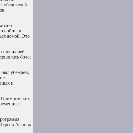
 Победителей –
ок,
звитию
ло войны и
ься домой. Это
 году нашей
вершилась более
н был убежден,
ние
анных и
ии Олимпийских
временные
Программа
. Игры в Афинах