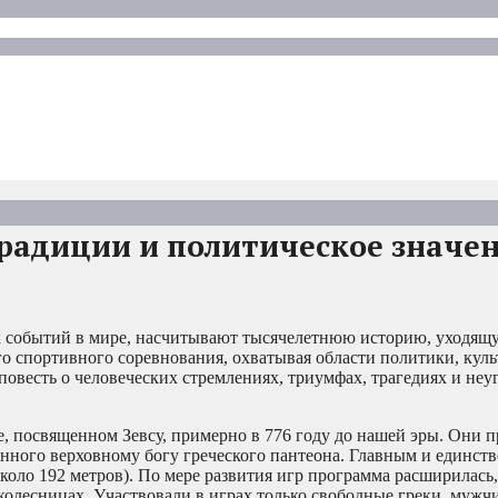
радиции и политическое значе
 событий в мире, насчитывают тысячелетнюю историю, уходящ
о спортивного соревнования, охватывая области политики, куль
овесть о человеческих стремлениях, триумфах, трагедиях и неу
 посвященном Зевсу, примерно в 776 году до нашей эры. Они 
енного верховному богу греческого пантеона. Главным и единс
коло 192 метров). По мере развития игр программа расширилась,
а колесницах. Участвовали в играх только свободные греки, мужч