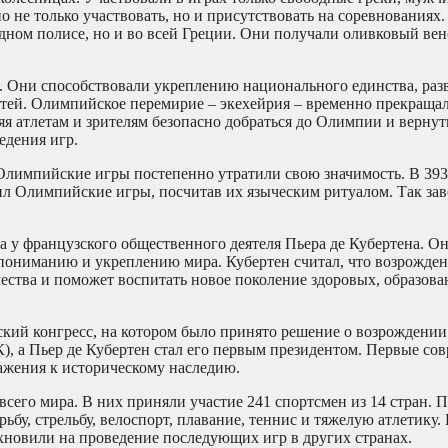
е только участвовать, но и присутствовать на соревнованиях.
одном полисе, но и во всей Греции. Они получали оливковый вен
а. Они способствовали укреплению национального единства, ра
тей. Олимпийское перемирие – экехейрия – временно прекраща
я атлетам и зрителям безопасно добраться до Олимпии и вернут
едения игр.
Олимпийские игры постепенно утратили свою значимость. В 393
ил Олимпийские игры, посчитав их языческим ритуалом. Так за
 у французского общественного деятеля Пьера де Кубертена. О
опониманию и укреплению мира. Кубертен считал, что возрожде
ства и поможет воспитать новое поколение здоровых, образов
ский конгресс, на котором было принято решение о возрожден
 а Пьер де Кубертен стал его первым президентом. Первые со
важения к историческому наследию.
его мира. В них приняли участие 241 спортсмен из 14 стран. 
рьбу, стрельбу, велоспорт, плавание, теннис и тяжелую атлетику
хновили на проведение последующих игр в других странах.