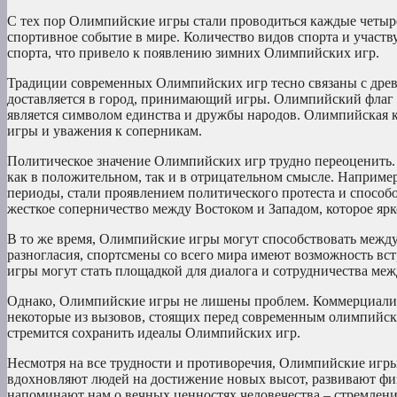
С тех пор Олимпийские игры стали проводиться каждые четыре
спортивное событие в мире. Количество видов спорта и учас
спорта, что привело к появлению зимних Олимпийских игр.
Традиции современных Олимпийских игр тесно связаны с дре
доставляется в город, принимающий игры. Олимпийский флаг
является символом единства и дружбы народов. Олимпийская 
игры и уважения к соперникам.
Политическое значение Олимпийских игр трудно переоценить. 
как в положительном, так и в отрицательном смысле. Наприм
периоды, стали проявлением политического протеста и спосо
жесткое соперничество между Востоком и Западом, которое яр
В то же время, Олимпийские игры могут способствовать меж
разногласия, спортсмены со всего мира имеют возможность вс
игры могут стать площадкой для диалога и сотрудничества меж
Однако, Олимпийские игры не лишены проблем. Коммерциализа
некоторые из вызовов, стоящих перед современным олимпийс
стремится сохранить идеалы Олимпийских игр.
Несмотря на все трудности и противоречия, Олимпийские игр
вдохновляют людей на достижение новых высот, развивают фи
напоминают нам о вечных ценностях человечества – стремлени