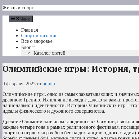
Перейти
Жизнь и спорт
к
содержимому
Меню
Главная
Спорт и питание
Все о здоровье
Блог
Каталог статей
Олимпийские игры: История, т
9 февраля, 2025
от
admin
Олимпийские игры, одно из самых захватывающих и значимых
древнюю Грецию. Их влияние выходит далеко за рамки простог
национальной идентичности. История Олимпийских игр – это п
идеалы физического и духовного совершенства.
Древние Олимпийские игры зародились в Олимпии, святилище,
каждые четыре года в рамках религиозного фестиваля, посвящ
спорта на первых играх был бег на дистанцию одного стадия (о
борьбу, кулачный бой, метание диска и копья, а также гонки н