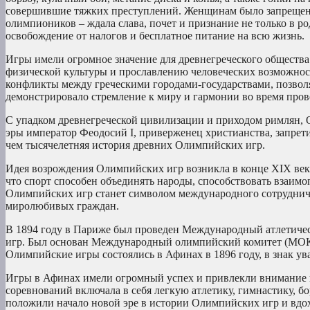
совершившие тяжких преступлений. Женщинам было запрещено н
олимпиоников – ждала слава, почет и признание не только в р
освобождение от налогов и бесплатное питание на всю жизнь.
Игры имели огромное значение для древнегреческого обществ
физической культуры и прославлению человеческих возможнос
конфликты между греческими городами-государствами, позволя
демонстрировало стремление к миру и гармонии во время пров
С упадком древнегреческой цивилизации и приходом римлян, 
эры император Феодосий I, приверженец христианства, запрет
чем тысячелетняя история древних Олимпийских игр.
Идея возрождения Олимпийских игр возникла в конце XIX века
что спорт способен объединять народы, способствовать взаим
Олимпийских игр станет символом международного сотрудниче
миролюбивых граждан.
В 1894 году в Париже был проведен Международный атлетиче
игр. Был основан Международный олимпийский комитет (МОК),
Олимпийские игры состоялись в Афинах в 1896 году, в знак у
Игры в Афинах имели огромный успех и привлекли внимание вс
соревнований включала в себя легкую атлетику, гимнастику, бо
положили начало новой эре в истории Олимпийских игр и вдо