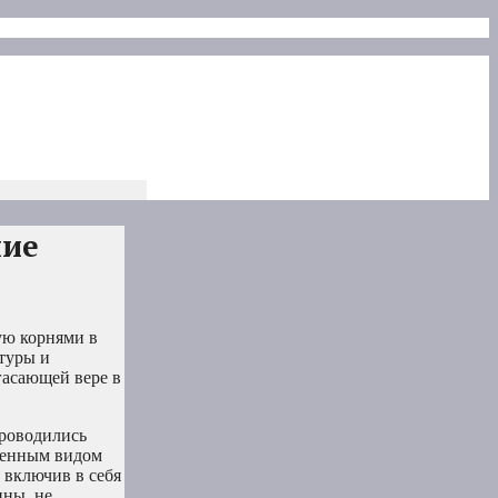
ние
ую корнями в
туры и
гасающей вере в
проводились
твенным видом
 включив в себя
ины, не