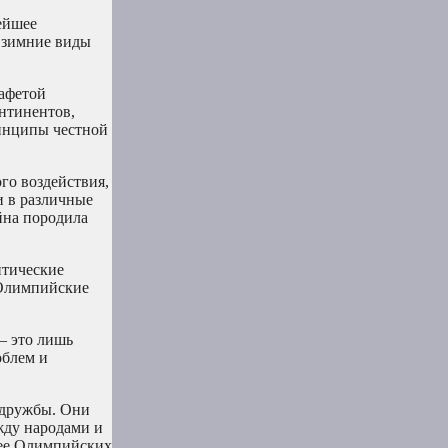
ейшее
 зимние виды
афетой
нтинентов,
ринципы честной
го воздействия,
и в различные
йна породила
итические
 Олимпийские
– это лишь
облем и
 дружбы. Они
жду народами и
щее Олимпийских