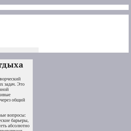
тдыха
творческий
х задач. Это
вной
живые
 через общий
вые вопросы:
еские барьеры,
сеть абсолютно
ответствуют