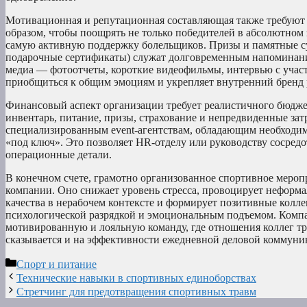
Мотивационная и репутационная составляющая также требуют 
образом, чтобы поощрять не только победителей в абсолютном з
самую активную поддержку болельщиков. Призы и памятные су
подарочные сертификаты) служат долговременным напоминани
медиа — фотоотчеты, короткие видеофильмы, интервью с участ
приобщиться к общим эмоциям и укрепляет внутренний бренд 
Финансовый аспект организации требует реалистичного бюджет
инвентарь, питание, призы, страхование и непредвиденные за
специализированным event-агентствам, обладающим необходим
«под ключ». Это позволяет HR-отделу или руководству сосредо
операционные детали.
В конечном счете, грамотно организованное спортивное меро
компании. Оно снижает уровень стресса, провоцирует неформ
качества в нерабочем контексте и формирует позитивные колле
психологической разрядкой и эмоциональным подъемом. Компа
мотивированную и лояльную команду, где отношения коллег т
сказывается и на эффективности ежедневной деловой коммуни
Рубрики
Спорт и питание
Технические навыки в спортивных единоборствах
Стретчинг для предотвращения спортивных травм