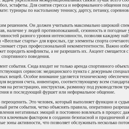
л, эстафеты. Для снятия стресса и неформального общения под
те: турниры по настольному теннису, дартсу, петанку, соревнов
ким решением. Он должен учитывать максимально широкий спек
ав, наличие у людей противопоказаний, сезонность и погодные 
ивностей разного уровня интенсивности, позволяя каждому найт
«Веселые старты» для взрослых, где элементы спорта сочетаютс
снимает страх профессиональной некомпетентности. Важно изб
жет породить конфликты, а не разрешить их. Акцент смещается 
и спортивного поведения.
нт события. Сюда входит не только аренда спортивного объект
утствующих сервисов: медицинского пункта с дежурным специал
ичных вещей. Особое внимание уделяется техническому обеспече
для ведения счета, инвентарю, соответствующему всем стандарта
мя на регистрацию, инструктаж, разминку под руководством тр
дения и последующий фуршет или неформальное общение.
переоценить. Это человек, который выполняет функции и судьи
ый ритм события, четко объяснять правила, оперативно разреша
вления негативных эмоций и постоянно вовлекать в процесс да
тся ключевым фактором в создании безопасной и праздничной а
ые зоны активности, что позволяет обслуживать несколько пото