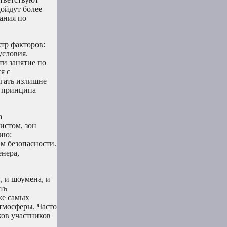
ойдут более
ания по
тр факторов:
условия.
и занятие по
я с
егать излишне
с принципа
а
истом, зон
нию:
м безопасности.
енера,
, и шоумена, и
ть
же самых
тмосферы. Часто
ков участников