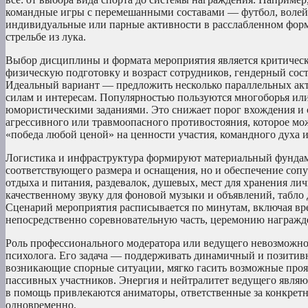
командные игры с перемешанными составами — футбол, волейбо
индивидуальные или парные активности в расслабленном форма
стрельбе из лука.
Выбор дисциплины и формата мероприятия является критичес
физическую подготовку и возраст сотрудников, гендерный сост
Идеальный вариант — предложить несколько параллельных акт
силам и интересам. Популярностью пользуются многоборья или 
юмористическими заданиями. Это снижает порог вхождения и 
агрессивного или травмоопасного противостояния, которое мо
«победа любой ценой» на ценности участия, командного духа 
Логистика и инфраструктура формируют материальный фундаме
соответствующего размера и оснащения, но и обеспечение соп
отдыха и питания, раздевалок, душевых, мест для хранения л
качественному звуку для фоновой музыки и объявлений, табло 
Сценарий мероприятия расписывается по минутам, включая вре
непосредственно соревновательную часть, церемонию награж
Роль профессионального модератора или ведущего невозможно 
психолога. Его задача — поддерживать динамичный и позитивн
возникающие спорные ситуации, мягко гасить возможные проя
пассивных участников. Энергия и нейтралитет ведущего являю
в помощь привлекаются аниматоры, ответственные за конкретн
одновременно.