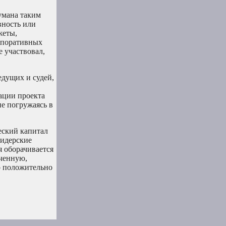
умана таким
вность или
жеты,
рпоративных
 участвовал,
едущих и судей,
ации проекта
не погружаясь в
еский капитал
лидерские
я оборачивается
оченную,
о положительно