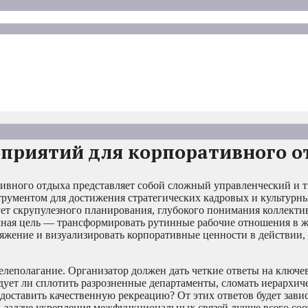
приятий для корпоративного о
тивного отдыха представляет собой сложный управленческий и 
струментом для достижения стратегических кадровых и культурны
ует скрупулезного планирования, глубокого понимания коллекти
чная цель — трансформировать рутинные рабочие отношения в 
ряжение и визуализировать корпоративные ценности в действии,
леполагание. Организатор должен дать четкие ответы на ключе
дует ли сплотить разрозненные департаменты, сломать иерархич
доставить качественную рекреацию? От этих ответов будет зави
р, задаче укрепления межфункциональных связей лучше всего со