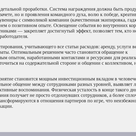
детальной проработки. Система награждения должна быть прод
ачете, но и проявления командного духа, волю к победе, креати
вениры с символикой компании (качественная экипировка, гад
ем о позитивном опыте. Освещение события во внутренних ко
никами — закрепляет достигнутый эффект, позволяет тем, кто не
работодателя.
ирования, учитывающего все статьи расходов: аренду, услуги в
траты. Оптимальным решением часто становится обращение к
ым опытом, наработанными контактами и ресурсами для реализ
точиться на содержательной стороне и общении с коллективом, 
приятие становится мощным инвестиционным вкладом в человеч
альное общение между сотрудниками разных уровней, выявляет 
ктивные воспоминания. Физическая усталость в конце такого дн
ния получает не просто отдохнувших сотрудников, а более спл
рансформируются в отношения партнеров по игре, что неизбежн
кации.