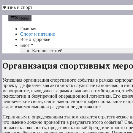
Перейти
Жизнь и спорт
к
содержимому
Меню
Главная
Спорт и питание
Все о здоровье
Блог
Каталог статей
Организация спортивных меро
Успешная организация спортивного события в рамках корпора
проект, где физическая активность служит не самоцелью, а ин
мероприятие, выходящее за рамки рядового тимбилдинга, треб
психологии и безупречной операционной логистики. Его коне
человеческие связи, снять накопленное профессиональное нап
азарт, взаимопомощь и разделенное достижение.
Первичным и определяющим этапом является стратегическое це
что именно должно произойти в результате этого события? Сле
повысить лояльность, представить новый бренд или просто пре
все: от выбора вида спорта до системы награждения. Наприме