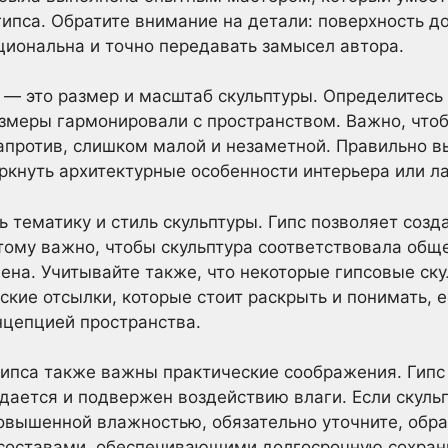
гипса. Обратите внимание на детали: поверхность д
иональна и точно передавать замысел автора.
 это размер и масштаб скульптуры. Определитесь з
азмеры гармонировали с пространством. Важно, что
напротив, слишком малой и незаметной. Правильно 
ркнуть архитектурные особенности интерьера или л
ь тематику и стиль скульптуры. Гипс позволяет созд
тому важно, чтобы скульптура соответствовала об
щена. Учитывайте также, что некоторые гипсовые ск
кие отсылки, которые стоит раскрыть и понимать, е
нцепцией пространства.
гипса также важны практические соображения. Гипс
дается и подвержен воздействию влаги. Если скульп
овышенной влажностью, обязательно уточните, обра
оставами, обеспечивающими долгосрочную сохран