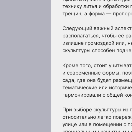
технику литья и обработки 
трещин, а форма — пропорц
Следующий важный аспект —
располагаться, чтобы её р
излишне громоздкой или, 
скульптуры способен подче
Кроме того, стоит учитыват
и современные формы, поэ
сада, где она будет разме
тематические или историчес
гармонировали с общей ко
При выборе скульптуры из 
относительно легко повреж
улице или в помещении с п
специальными защитными с