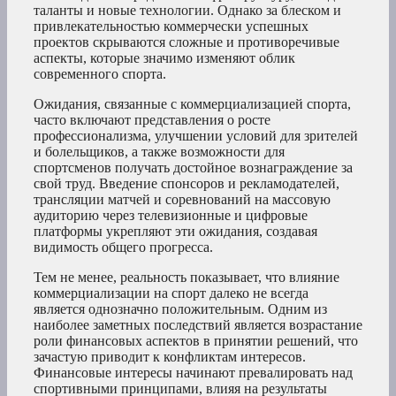
таланты и новые технологии. Однако за блеском и
привлекательностью коммерчески успешных
проектов скрываются сложные и противоречивые
аспекты, которые значимо изменяют облик
современного спорта.
Ожидания, связанные с коммерциализацией спорта,
часто включают представления о росте
профессионализма, улучшении условий для зрителей
и болельщиков, а также возможности для
спортсменов получать достойное вознаграждение за
свой труд. Введение спонсоров и рекламодателей,
трансляции матчей и соревнований на массовую
аудиторию через телевизионные и цифровые
платформы укрепляют эти ожидания, создавая
видимость общего прогресса.
Тем не менее, реальность показывает, что влияние
коммерциализации на спорт далеко не всегда
является однозначно положительным. Одним из
наиболее заметных последствий является возрастание
роли финансовых аспектов в принятии решений, что
зачастую приводит к конфликтам интересов.
Финансовые интересы начинают превалировать над
спортивными принципами, влияя на результаты