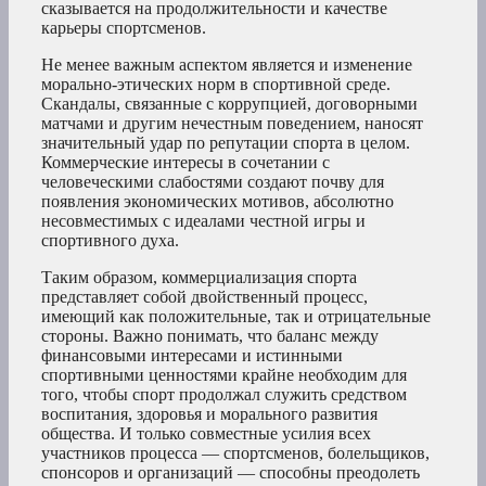
сказывается на продолжительности и качестве
карьеры спортсменов.
Не менее важным аспектом является и изменение
морально-этических норм в спортивной среде.
Скандалы, связанные с коррупцией, договорными
матчами и другим нечестным поведением, наносят
значительный удар по репутации спорта в целом.
Коммерческие интересы в сочетании с
человеческими слабостями создают почву для
появления экономических мотивов, абсолютно
несовместимых с идеалами честной игры и
спортивного духа.
Таким образом, коммерциализация спорта
представляет собой двойственный процесс,
имеющий как положительные, так и отрицательные
стороны. Важно понимать, что баланс между
финансовыми интересами и истинными
спортивными ценностями крайне необходим для
того, чтобы спорт продолжал служить средством
воспитания, здоровья и морального развития
общества. И только совместные усилия всех
участников процесса — спортсменов, болельщиков,
спонсоров и организаций — способны преодолеть