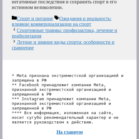
негативные последствия и сохранить спорт в его
истинном великолепии.
Рубрики
Метки
Спорт и питание
Ожидания и реальность:
влияние коммерциализации на спорт
Спортивные травмы: профилактика, лечение и
реабилитация
Летние и зимние виды спорта: особенности и
сравнение
* Meta признана экстремистской организацией и 
запрещена в РФ
** Facebook принадлежит компании Meta, 
признанной экстремистской организацией и 
запрещенной в РФ
*** Instagram принадлежит компании Meta, 
признанной экстремистской организацией и 
запрещенной в РФ 
**** Вся информация, изложенная на сайте, 
носит сугубо рекомендательный характер и не 
является руководством к действию.
На главную