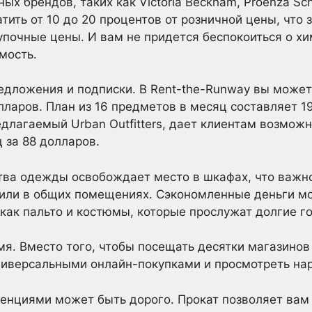
х брендов, таких как Victoria Beckham, Proenza Schou
тить от 10 до 20 процентов от розничной цены, что
упочные цены. И вам не придется беспокоиться о хи
мость.
дложения и подписки. В Rent-the-Runway вы может
ларов. План из 16 предметов в месяц составляет 19
едлагаемый Urban Outfitters, дает клиентам возмож
 за 88 долларов.
ва одежды освобождает место в шкафах, что важно 
 или в общих помещениях. Сэкономленные деньги мо
 как пальто и костюмы, которые прослужат долгие г
я. Вместо того, чтобы посещать десятки магазинов 
ниверсальными онлайн-покупками и просмотреть нар
денциями может быть дорого. Прокат позволяет вам