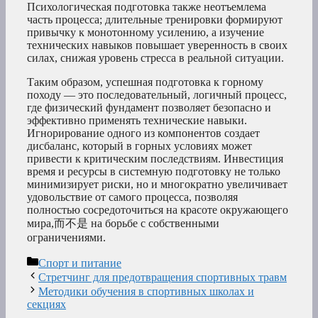
Психологическая подготовка также неотъемлема
часть процесса; длительные тренировки формируют
привычку к монотонному усилению, а изучение
технических навыков повышает уверенность в своих
силах, снижая уровень стресса в реальной ситуации.
Таким образом, успешная подготовка к горному
походу — это последовательный, логичный процесс,
где физический фундамент позволяет безопасно и
эффективно применять технические навыки.
Игнорирование одного из компонентов создает
дисбаланс, который в горных условиях может
привести к критическим последствиям. Инвестиция
время и ресурсы в системную подготовку не только
минимизирует риски, но и многократно увеличивает
удовольствие от самого процесса, позволяя
полностью сосредоточиться на красоте окружающего
мира,而不是 на борьбе с собственными
ограничениями.
Рубрики
Спорт и питание
Стретчинг для предотвращения спортивных травм
Методики обучения в спортивных школах и
секциях