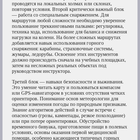
проводятся на локальных холмах или склонах,
повторяя условия. Второй критически важный блок
— работа со специальным снаряжением. Для
маршрутов любой сложности необходимо уверенное
пользование треккинговыми палками: регулировка,
техника хода, использование для баланса и снижения
нагрузки на колени. На более сложных маршрутах
добавляется навык использования горного
снаряжения: карабины, страховочные системы,
жумары, ледорубы. Освоение этих инструментов
должно происходить сначала на учебных площадках,
затем на несложных реальных объектах под
руководством инструктора.
Третий блок — навыки безопасности и выживания.
Это умение читать карту и пользоваться компасом
или GPS-навигатором в условиях отсутствия четких
ориентиров. Понимание основ метеорологии для
оценки изменения погоды по природным признакам.
Знание алгоритмов действий в случае встречи с
опасностью (грозы, камнепады, резкое похолодание)
или при потере ориентировки. Обустройство
временного бивуака, приготовление пищи в полевых
условиях, основы оказания первой медицинской
помощи, особенно касающиеся типичных горных