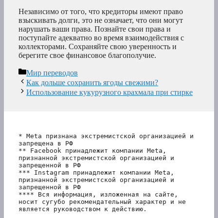
Независимо от того, что кредиторы имеют право
взыскивать долги, это не означает, что они могут
нарушать ваши права. Познайте свои права и
поступайте адекватно во время взаимодействия с
коллекторами. Сохраняйте свою уверенность и
берегите свое финансовое благополучие.
Рубрики
Мир переводов
Как дольше сохранить ягоды свежими?
Использование кукурузного крахмала при стирке
* Meta признана экстремистской организацией и 
запрещена в РФ
** Facebook принадлежит компании Meta, 
признанной экстремистской организацией и 
запрещенной в РФ
*** Instagram принадлежит компании Meta, 
признанной экстремистской организацией и 
запрещенной в РФ 
**** Вся информация, изложенная на сайте, 
носит сугубо рекомендательный характер и не 
является руководством к действию.