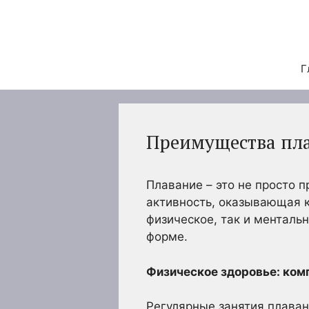
Перейти
к
содержимому
Г
Преимущества пла
Плавание – это не просто 
активность, оказывающая к
физическое, так и менталь
форме.
Физическое здоровье: ком
Регулярные занятия плаван