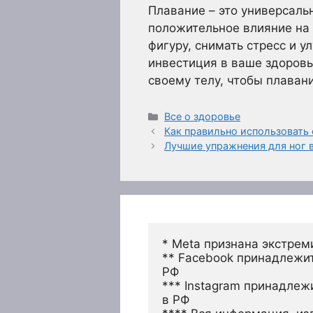
Плавание – это универсаль
положительное влияние на 
фигуру, снимать стресс и у
инвестиция в ваше здоровь
своему телу, чтобы плавани
Рубрики
Все о здоровье
Как правильно использовать
Лучшие упражнения для ног 
* Meta признана экстрем
** Facebook принадлежит
РФ
*** Instagram принадлеж
в РФ 