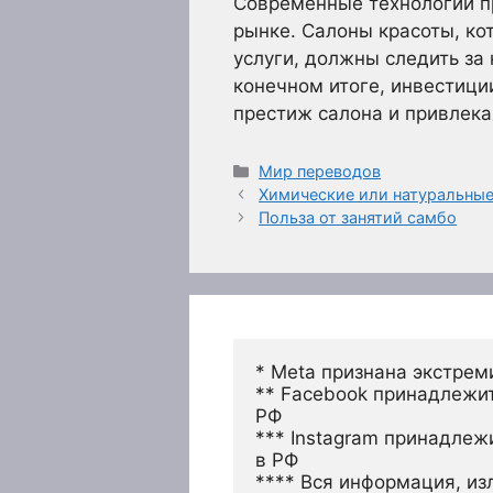
Современные технологии п
рынке. Салоны красоты, ко
услуги, должны следить за
конечном итоге, инвестици
престиж салона и привлека
Рубрики
Мир переводов
Химические или натуральные
Польза от занятий самбо
* Meta признана экстрем
** Facebook принадлежит
РФ
*** Instagram принадлеж
в РФ 
**** Вся информация, из