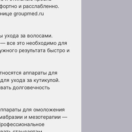
фортно и расслабленно.
анице groupmed.ru
ы ухода за волосами.
— все это необходимо для
ужного результата быстро и
тносятся аппараты для
ля ухода за кутикулой.
ивать долговечность
 Аппараты для омоложения
рмабразии и мезотерапии —
 Профессиональное
овать стандартам