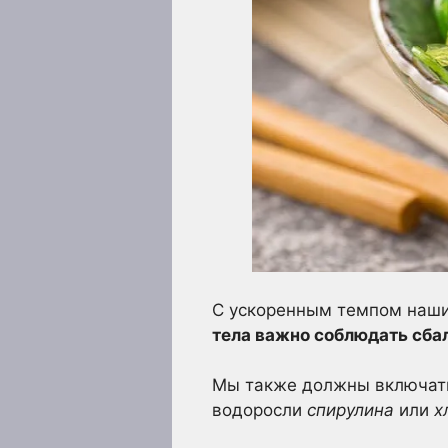
С ускоренным темпом наши
тела важно соблюдать сба
Мы также должны включать 
водоросли
спирулина
или
х