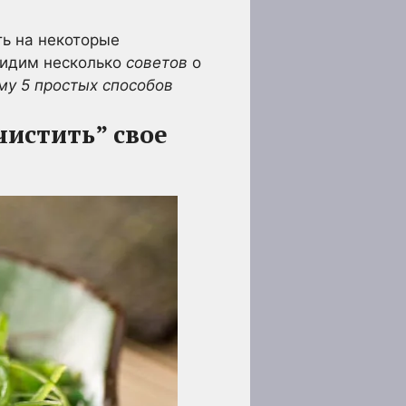
ь на некоторые
видим несколько
советов
о
му 5 простых способов
истить” свое