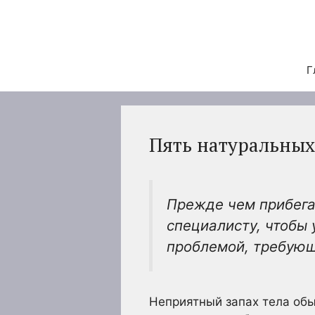
Перейти
к
содержимому
Г
Пять натуральных
Прежде чем прибега
специалисту, чтобы 
проблемой, требующ
Неприятный запах тела об