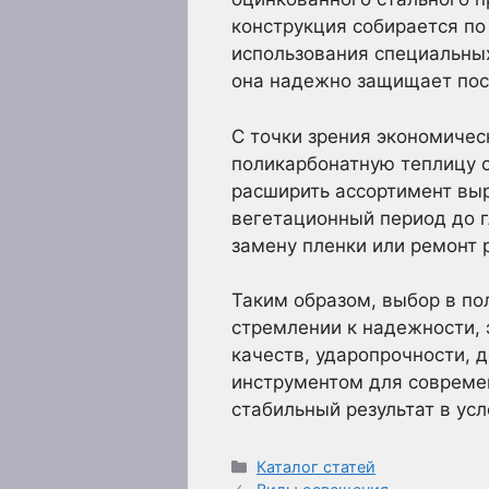
конструкция собирается по
использования специальных
она надежно защищает поса
С точки зрения экономиче
поликарбонатную теплицу о
расширить ассортимент выр
вегетационный период до г
замену пленки или ремонт 
Таким образом, выбор в по
стремлении к надежности,
качеств, ударопрочности, 
инструментом для совреме
стабильный результат в ус
Рубрики
Каталог статей