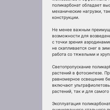
поликарбонат обладает вы
механические нагрузки, так
конструкции.
Не менее важным преимуще
возможности для возведен
с точки зрения аэродинами
не скапливается снег в зи
работа со тяжелыми и хру
Светопропускание поликарб
растений в фотосинтезе. П
равномерное освещение бе
включают ультрафиолетовый
растений, так и для самого
Эксплуатация поликарбонат
оцинкованного стального п