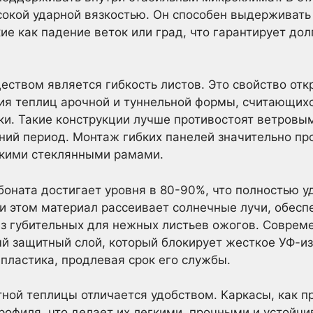
сокой ударной вязкостью. Он способен выдерживать
ие как падение веток или град, что гарантирует до
ством является гибкость листов. Это свойство от
ия теплиц арочной и туннельной формы, считающих
ки. Такие конструкции лучше противостоят ветровым
мний период. Монтаж гибких панелей значительно пр
пкими стеклянными рамами.
оната достигает уровня в 80-90%, что полностью у
ри этом материал рассеивает солнечные лучи, обесп
з губительных для нежных листьев ожогов. Соврем
 защитный слой, который блокирует жесткое УФ-из
 пластика, продлевая срок его службы.
ной теплицы отличается удобством. Каркасы, как п
рофиля, что делает их легкими, прочными и устойчи