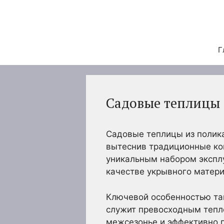
Перейти
к
содержимому
Г
Садовые теплицы 
Садовые теплицы из полик
вытеснив традиционные кон
уникальным набором эксплу
качестве укрывного матери
Ключевой особенностью так
служит превосходным тепло
межсезонье и эффективно п