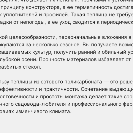
 принципу конструктора, а ее герметичность достига
 уплотнителей и профилей. Такая теплица не требу
дки от непогоды, а ее уход сводится к периодичес
ской целесообразности, первоначальные вложения в
купаются за несколько сезонов. Вы получаете возм
ащиваемых культур, получить ранний и обильный ур
лубокой осени. Прочность материалов избавляет от
разбитых стекол.
льзу теплицы из сотового поликарбоната — это реше
 эффективности и практичности. Сочетание выдающ
долговечности и простоты монтажа делает такие с
нного садовода-любителя и профессионального фе
ловиях изменчивого климата.