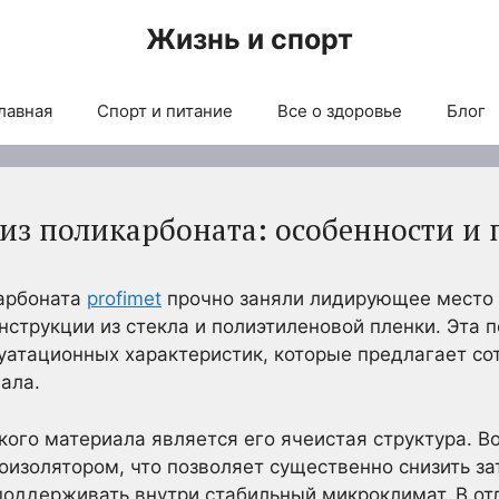
Жизнь и спорт
лавная
Спорт и питание
Все о здоровье
Блог
из поликарбоната: особенности и
арбоната
profimet
прочно заняли лидирующее место 
струкции из стекла и полиэтиленовой пленки. Эта 
атационных характеристик, которые предлагает со
ала.
ого материала является его ячеистая структура. Во
изолятором, что позволяет существенно снизить за
оддерживать внутри стабильный микроклимат. В отл