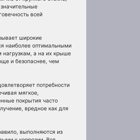
 значительные
лговечность всей
крывает широкие
ся наиболее оптимальными
 нагрузкам, а на их крыше
още и безопаснее, чем
довлетворяет потребности
ечивая мягкое,
енные покрытия часто
лучение, вредное как для
равило, выполняются из
выми к коррозии. Вся