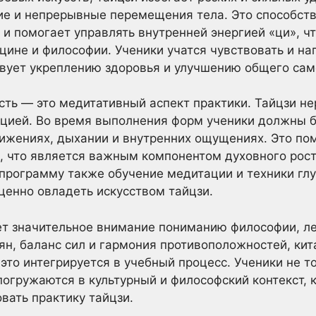
ие и непрерывные перемещения тела. Это способств
о и помогает управлять внутренней энергией «ци», 
цине и философии. Ученики учатся чувствовать и на
ствует укреплению здоровья и улучшению общего сам
ть — это медитативный аспект практики. Тайцзи не
ацией. Во время выполнения форм ученики должны 
ижениях, дыхании и внутренних ощущениях. Это по
 что является важным компонентом духовного роста
программу также обучение медитации и техники глу
ценно овладеть искусством тайцзи.
ет значительное внимание пониманию философии, ле
 ян, баланс сил и гармония противоположностей, ки
это интегрируется в учебный процесс. Ученики не 
погружаются в культурный и философский контекст, 
вать практику тайцзи.