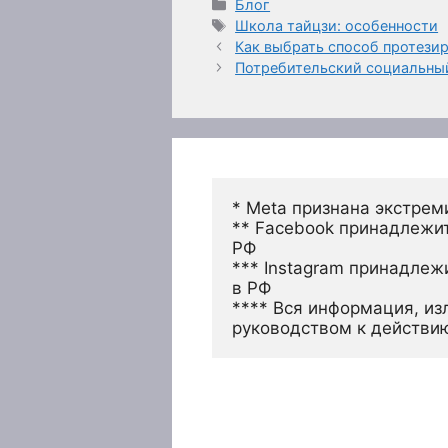
Рубрики
Блог
Метки
Школа тайцзи: особенности
Как выбрать способ протези
Потребительский социальный
* Meta признана экстрем
** Facebook принадлежит
РФ
*** Instagram принадлеж
в РФ 
**** Вся информация, из
руководством к действи