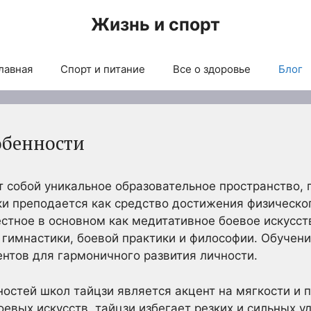
Жизнь и спорт
лавная
Спорт и питание
Все о здоровье
Блог
обенности
 собой уникальное образовательное пространство, 
и преподается как средство достижения физическог
естное в основном как медитативное боевое искусств
гимнастики, боевой практики и философии. Обучени
ентов для гармоничного развития личности.
остей школ тайцзи является акцент на мягкости и 
оевых искусств, тайцзи избегает резких и сильных у