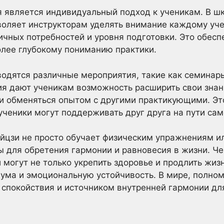
является индивидуальный подход к ученикам. В шко
воляет инструкторам уделять внимание каждому уче
личных потребностей и уровня подготовки. Это обес
олее глубокому пониманию практики.
водятся различные мероприятия, такие как семинар
ия дают ученикам возможность расширить свои знани
и обменяться опытом с другими практикующими. Эт
ученики могут поддерживать друг друга на пути са
айцзи не просто обучает физическим упражнениям и
 для обретения гармонии и равновесия в жизни. Ч
и могут не только укрепить здоровье и продлить жизн
 ума и эмоциональную устойчивость. В мире, полном
 спокойствия и источником внутренней гармонии дл