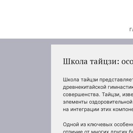
Перейти
к
содержимому
Г
Школа тайцзи: ос
Школа тайцзи представляет
древнекитайской гимнастик
совершенства. Тайцзи, изв
элементы оздоровительной 
на интеграции этих компон
Одной из ключевых особенн
отличие от многих других б