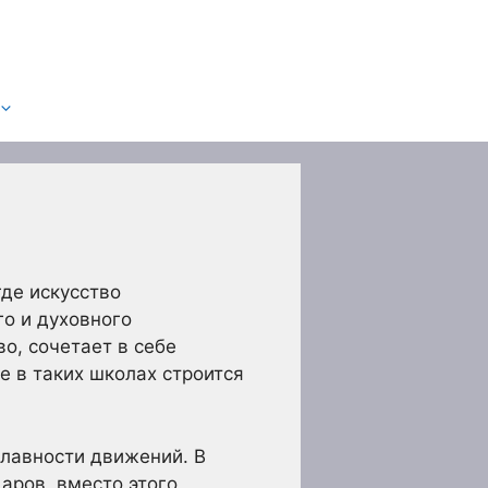
где искусство
о и духовного
о, сочетает в себе
е в таких школах строится
плавности движений. В
даров, вместо этого