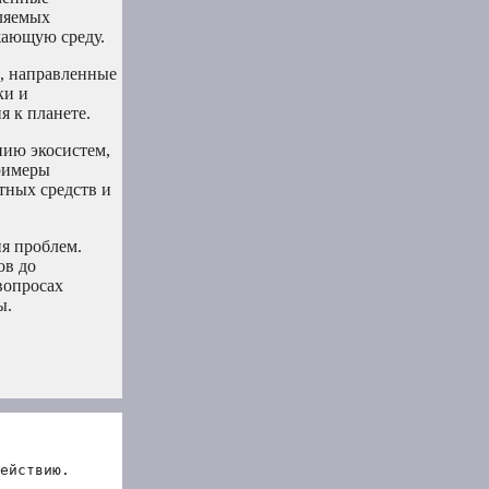
вляемых
жающую среду.
и, направленные
ки и
 к планете.
нию экосистем,
примеры
тных средств и
ия проблем.
ов до
вопросах
ы.
ействию.