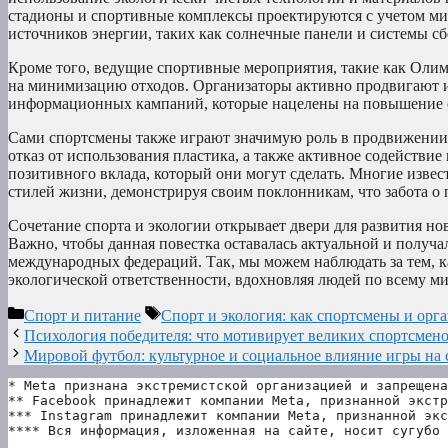
стадионы и спортивные комплексы проектируются с учетом ми
источников энергии, таких как солнечные панели и системы с
Кроме того, ведущие спортивные мероприятия, такие как Оли
на минимизацию отходов. Организаторы активно продвигают и
информационных кампаний, которые нацелены на повышение ос
Сами спортсмены также играют значимую роль в продвижении 
отказ от использования пластика, а также активное содейств
позитивного вклада, который они могут сделать. Многие извес
стилей жизни, демонстрируя своим поклонникам, что забота о 
Сочетание спорта и экологии открывает двери для развития н
Важно, чтобы данная повестка оставалась актуальной и получ
международных федераций. Так, мы можем наблюдать за тем, к
экологической ответственности, вдохновляя людей по всему м
Рубрики
Метки
Спорт и питание
Спорт и экология: как спортсмены и орга
Психология победителя: что мотивирует великих спортсмен
Мировой футбол: культурное и социальное влияние игры на 
* Meta признана экстремистской организацией и запрещена
** Facebook принадлежит компании Meta, признанной экстр
*** Instagram принадлежит компании Meta, признанной экс
**** Вся информация, изложенная на сайте, носит сугубо 