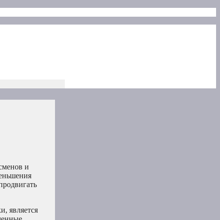
сменов и
меньшения
продвигать
и, является
менные