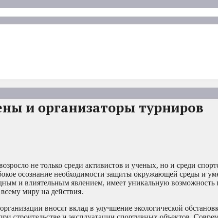
мены и организаторы турниров
озросло не только среди активистов и ученых, но и среди спорт
убокое осознание необходимости защиты окружающей среды и у
одным и влиятельным явлением, имеет уникальную возможность 
всему миру на действия.
организации вносят вклад в улучшение экологической обстановк
при строительстве и эксплуатации спортивных объектов. Совре