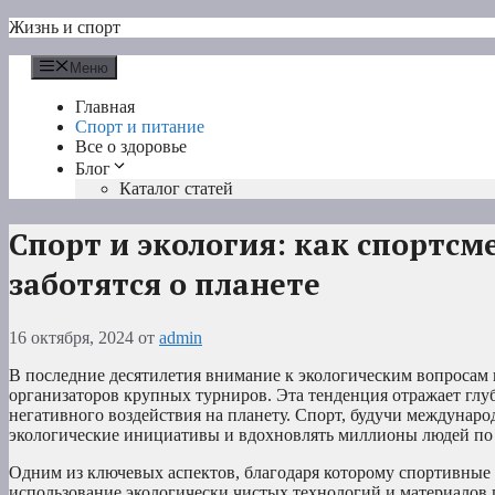
Перейти
Жизнь и спорт
к
содержимому
Меню
Главная
Спорт и питание
Все о здоровье
Блог
Каталог статей
Спорт и экология: как спортс
заботятся о планете
16 октября, 2024
от
admin
В последние десятилетия внимание к экологическим вопросам в
организаторов крупных турниров. Эта тенденция отражает гл
негативного воздействия на планету. Спорт, будучи междунар
экологические инициативы и вдохновлять миллионы людей по 
Одним из ключевых аспектов, благодаря которому спортивные 
использование экологически чистых технологий и материалов 