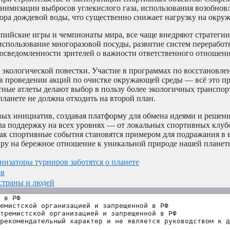
нимизации выбросов углекислого газа, использования возобно
бора дождевой воды, что существенно снижает нагрузку на окру
мпийские игры и чемпионаты мира, все чаще внедряют стратеги
спользование многоразовой посуды, развитие систем переработ
ведомленности зрителей о важности ответственного отношения
экологической повестки. Участие в программах по восстановле
ие в проведении акций по очистке окружающей среды — всё это 
тные атлеты делают выбор в пользу более экологичных транспор
планете не должна отходить на второй план.
овых инициатив, создавая платформу для обмена идеями и решен
ала поддержку на всех уровнях — от локальных спортивных клуб
ак спортивные события становятся примером для подражания в 
иру на бережное отношение к уникальной природе нашей планет
низаторы турниров заботятся о планете
ов
страны и людей
 в РФ
емистской организацией и запрещенной в РФ
тремистской организацией и запрещенной в РФ 
рекомендательный характер и не является руководством к д