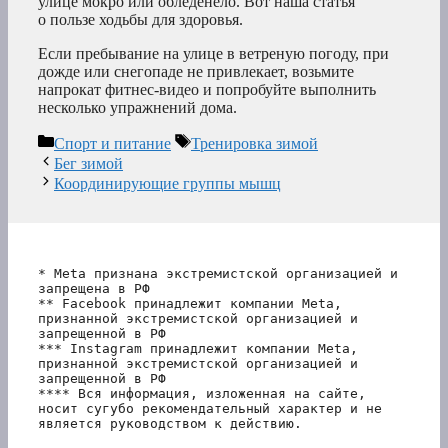
улице мокро или обледенело. Вот наша статья
о пользе ходьбы для здоровья.
Если пребывание на улице в ветреную погоду, при
дожде или снегопаде не привлекает, возьмите
напрокат фитнес-видео и попробуйте выполнить
несколько упражнений дома.
Рубрики
Метки
Спорт и питание
Тренировка зимой
Бег зимой
Координирующие группы мышц
* Meta признана экстремистской организацией и 
запрещена в РФ
** Facebook принадлежит компании Meta, 
признанной экстремистской организацией и 
запрещенной в РФ
*** Instagram принадлежит компании Meta, 
признанной экстремистской организацией и 
запрещенной в РФ 
**** Вся информация, изложенная на сайте, 
носит сугубо рекомендательный характер и не 
является руководством к действию.