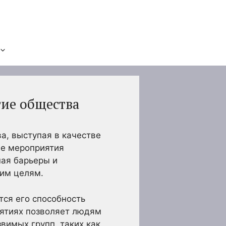
тие общества
а, выступая в качестве
ые мероприятия
ая барьеры и
щим целям.
тся его способность
иятиях позволяет людям
вимых групп, таких как