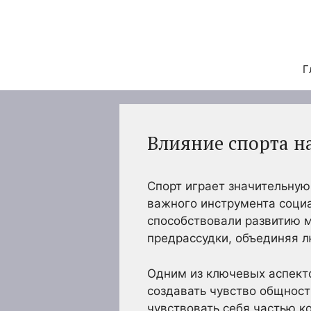
Перейти
к
содержимому
Г
Влияние спорта н
Спорт играет значительную
важного инструмента социа
способствовали развитию 
предрассудки, объединяя л
Одним из ключевых аспекто
создавать чувство общност
чувствовать себя частью к