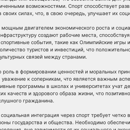
ниченными возможностями. Спорт способствует разв
 своих силах, что, в свою очередь, улучшает их со
я мощным двигателем экономического роста и социа
нфраструктуру создают рабочие места, способству
спортивные события, такие как Олимпийские игры 
оличество туристов и инвестиций, что положительно
ультурных связей между странами.
ю роль в формировании ценностей и моральных прин
и уважение к соперникам, что является важным асп
тивные программы в школах и университетах учат д
их качеств и здорового образа жизни, что позитивн
слушного гражданина.
о социальная интеграция через спорт требует четко 
роны государства и общества. Необходимо обеспечи
селения, вне зависимости от их социального и экон