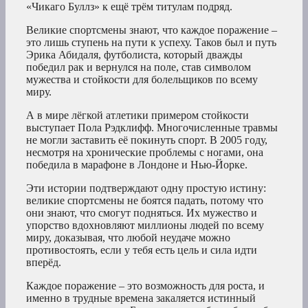
«Чикаго Буллз» к ещё трём титулам подряд.
Великие спортсмены знают, что каждое поражение –
это лишь ступень на пути к успеху. Таков был и путь
Эрика Абидаля, футболиста, который дважды
победил рак и вернулся на поле, став символом
мужества и стойкости для болельщиков по всему
миру.
А в мире лёгкой атлетики примером стойкости
выступает Пола Рэдклифф. Многочисленные травмы
не могли заставить её покинуть спорт. В 2005 году,
несмотря на хронические проблемы с ногами, она
победила в марафоне в Лондоне и Нью-Йорке.
Эти истории подтверждают одну простую истину:
великие спортсмены не боятся падать, потому что
они знают, что смогут подняться. Их мужество и
упорство вдохновляют миллионы людей по всему
миру, доказывая, что любой неудаче можно
противостоять, если у тебя есть цель и сила идти
вперёд.
Каждое поражение – это возможность для роста, и
именно в трудные времена закаляется истинный