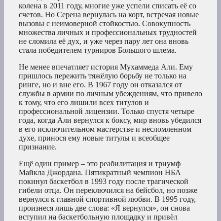
колена в 2011 году, многие уже успели списать её со
счетов. Но Серена вернулась на корт, встречая новые
вызовы с неимоверной стойкостью. Совокупность
множества личных и профессиональных трудностей
не сломила её дух, и уже через пару лет она вновь
стала победителем турниров Большого шлема.
Не менее впечатляет история Мухаммеда Али. Ему
пришлось пережить тяжёлую борьбу не только на
ринге, но и вне его. В 1967 году он отказался от
службы в армии по личным убеждениям, что привело
к тому, что его лишили всех титулов и
профессиональной лицензии. Только спустя четыре
года, когда Али вернулся к боксу, мир вновь убедился
в его исключительном мастерстве и несломленном
духе, принося ему новые титулы и всеобщее
признание.
Ещё один пример – это реабилитация и триумф
Майкла Джордана. Пятикратный чемпион НБА
покинул баскетбол в 1993 году после трагической
гибели отца. Он переключился на бейсбол, но позже
вернулся к главной спортивной любви. В 1995 году,
произнеся лишь две слова: «Я вернулся», он снова
вступил на баскетбольную площадку и привёл