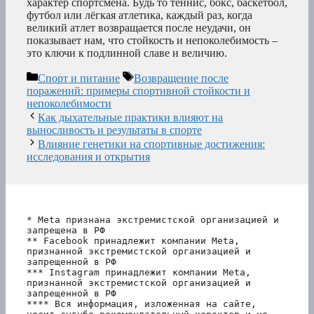
характер спортсмена. Будь то теннис, бокс, баскетбол,
футбол или лёгкая атлетика, каждый раз, когда
великий атлет возвращается после неудачи, он
показывает нам, что стойкость и непоколебимость –
это ключи к подлинной славе и величию.
Рубрики
Метки
Спорт и питание
Возвращение после
поражений: примеры спортивной стойкости и
непоколебимости
Как дыхательные практики влияют на
выносливость и результаты в спорте
Влияние генетики на спортивные достижения:
исследования и открытия
* Meta признана экстремистской организацией и 
запрещена в РФ
** Facebook принадлежит компании Meta, 
признанной экстремистской организацией и 
запрещенной в РФ
*** Instagram принадлежит компании Meta, 
признанной экстремистской организацией и 
запрещенной в РФ 
**** Вся информация, изложенная на сайте, 