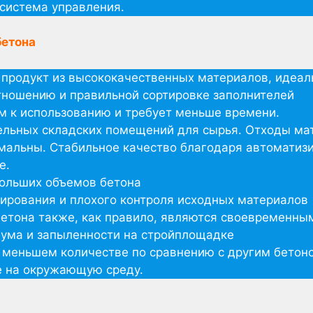
система управления.
бетона
продукт из высококачественных материалов, идеал
ношению и правильной сортировке заполнителей
м к использованию и требует меньше времени.
ельных складских помещений для сырья. Отходы ма
альны. Стабильное качество благодаря автоматиз
е.
ольших объемов бетона
ирования и плохого контроля исходных материалов
бетона также, как правило, являются своевременн
ума и запыленности на стройплощадке
в меньшем количестве по сравнению с другим бетоно
е на окружающую среду.