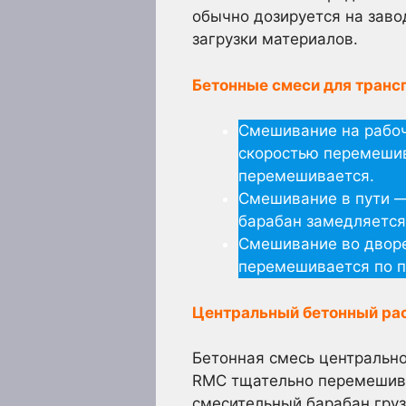
обычно дозируется на заво
загрузки материалов.
Бетонные смеси для транс
Смешивание на рабоч
скоростью перемешив
перемешивается.
Смешивание в пути —
барабан замедляется
Смешивание во дворе
перемешивается по пу
Центральный бетонный ра
Бетонная смесь центрально
RMC тщательно перемешива
смесительный барабан гру