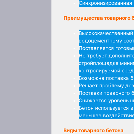
Синхронизированная 
Преимущества товарного 
Высококачественный 
водоцементному соот
Поставляется готовы
Не требует дополнит
стройплощадке миним
контролируемой сред
Возможна поставка б
Решает проблему доз
Поставки товарного 
Снижается уровень ш
Бетон используется 
меньшее воздействи
Виды товарного бетона