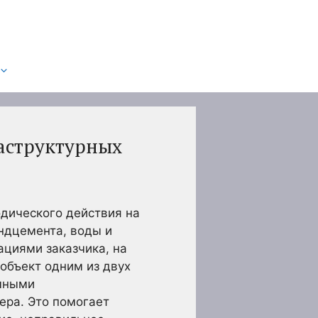
аструктурных
одического действия на
андцемента, воды и
ациями заказчика, на
объект одним из двух
емными
ера. Это помогает