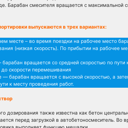
де. Барабан смесителя вращается с максимальной 
портировки выпускаются в трех вариантах:
ем месте – во время поездки на рабочее место бар
ания (низкая скорость). По прибытии на рабочее м
 барабан вращается со средней скоростью по пути 
 до скорости перемешивания
 — барабан вращается с высокой скоростью, а зат
ти к месту проведения работ.
створ
го дозирования также известна как бетон центральн
ется перед загрузкой в автобетоносмеситель. Во в
зовика выполняет функцию мешалки.