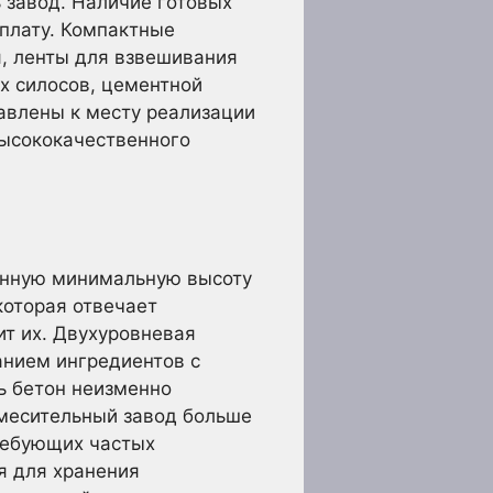
 завод. Наличие готовых
 плату. Компактные
я, ленты для взвешивания
х силосов, цементной
авлены к месту реализации
высококачественного
анную минимальную высоту
которая отвечает
т их. Двухуровневая
анием ингредиентов с
ь бетон неизменно
смесительный завод больше
требующих частых
я для хранения