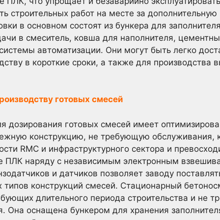
е ПЛК, что упрощает и безаварийно эксплуатировать
ть строительных работ на месте за дополнительную
вки в основном состоят из бункера для заполнител
дачи в смеситель, ковша для наполнителя, цементны
системы автоматизации. Они могут быть легко дост
одству в короткие сроки, а также для производства 
роизводству готовых смесей
ля дозирования готовых смесей имеет оптимизиров
дежную конструкцию, не требующую обслуживания, 
сти RMC и инфраструктурного сектора и превосходи
зе ПЛК наряду с независимым электронным взвешив
одатчиков и датчиков позволяет заводу поставлят
х типов конструкций смесей. Стационарный бетоно
ебующих длительного периода строительства и не 
. Она оснащена бункером для хранения заполнител