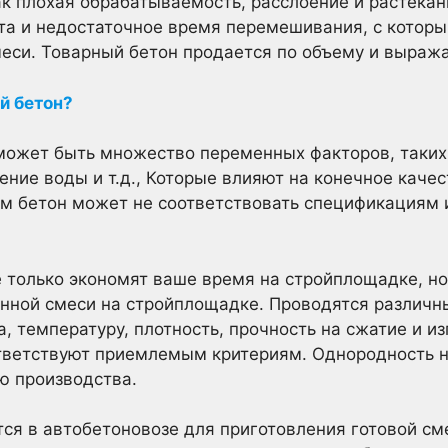
ак плохая обрабатываемость, расслоение и растекан
та и недостаточное время перемешивания, с которы
си. Товарный бетон продается по объему и выража
й бетон?
может быть множество переменных факторов, таких
ние воды и т.д., Которые влияют на конечное качес
м бетон может не соответствовать спецификациям 
 только экономят ваше время на стройплощадке, но 
тонной смеси на стройплощадке. Проводятся различ
, температуру, плотность, прочность на сжатие и из
ответствуют приемлемым критериям. Однородность н
ю производства.
ся в автобетоновозе для приготовления готовой с