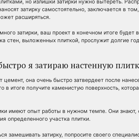
литками, но излишки затирки нужно вытереть. Рас
аносят затирку самостоятельно, заключается в том,
может расширяться.
много затирки, ваш проект в конечном итоге будет 
рка стен, выложенных плиткой, прослужит долгие го
 быстро я затираю настенную плит
т цемент, она очень быстро затвердеет после нанес
то в итоге получите каменистую поверхность, котор
и имеют опыт работы в нужном темпе. Они знают, 
ия определенного участка плитки.
ься замешивать затирку, попросите своего специали