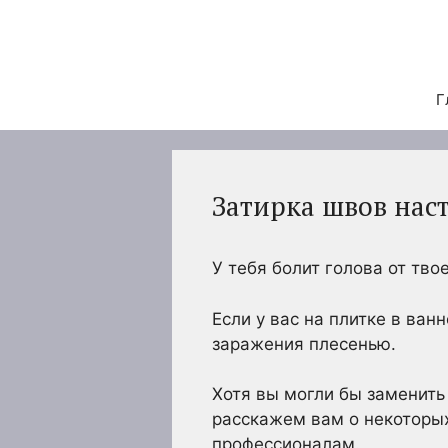
Перейти
к
содержимому
Г
Затирка швов нас
У тебя болит голова от тв
Если у вас на плитке в ва
заражения плесенью.
Хотя вы могли бы заменить
расскажем вам о некоторых
профессионалам.