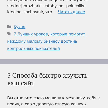
srednej-prozharki-chtoby-oni-poluchilis-
idealno-sochnymi/, что …
Читать далее
Рубрики
Кухня
Метки
7 Лучших уроков
,
которые помогут
каждому малому бизнесу достичь
контрольных показателей
3 Способа быстро изучить
ваш сайт
Вы относите свою машину к механику, себя к
врачу, а свою дорогую старую кошку к