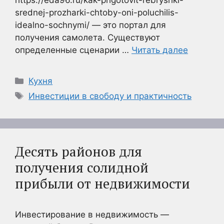
https://eda96.ru/kak-prigotovit-rebryshki-
srednej-prozharki-chtoby-oni-poluchilis-
idealno-sochnymi/ — это портал для
получения самолета. Существуют
определенные сценарии …
Читать далее
Рубрики
Кухня
Метки
Инвестиции в свободу и практичность
Десять районов для
получения солидной
прибыли от недвижимости
Инвестирование в недвижимость —