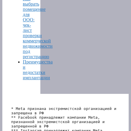
выбрать
помещение
для
ООО:
чек-
лист
проверки
коммерческой
недвижимости
под
регистрацию
Преимущества
и
недостатки
имплантации
* Meta признана экстремистской организацией и 
запрещена в РФ
** Facebook принадлежит компании Meta, 
признанной экстремистской организацией и 
запрещенной в РФ
*** Instagram принадлежит компании Meta, 