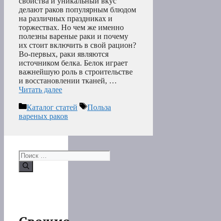
свойства и уникальный вкус
делают раков популярным блюдом
на различных праздниках и
торжествах. Но чем же именно
полезны вареные раки и почему
их стоит включить в свой рацион?
Во-первых, раки являются
источником белка. Белок играет
важнейшую роль в строительстве
и восстановлении тканей, …
Читать далее
Рубрики
Метки
Каталог статей
Польза
вареных раков
Поиск: