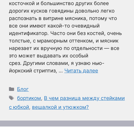
косточкой и большинство других более
дорогих кусков говядины довольно легко
распознать в витрине мясника, потому что
все они имеют какой-то очевидный
идентификатор. Часто они без костей, очень
толстые, с мраморным оттенком, и мясник
нарезает их вручную по отдельности — все
это может выдавать их особый
срез. Другими словами, я узнаю нью-
йоркский стриптиз, …
Читать далее
Рубрики
Блог
Метки
бортиком
,
В чем разница между стейками
с юбкой
,
вешалкой и утюжком?