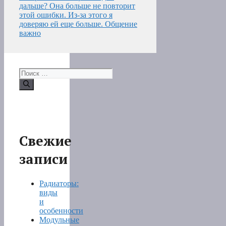
дальше? Она больше не повторит
этой ошибки. Из-за этого я
доверяю ей еще больше. Общение
важно
Поиск:
Свежие
записи
Радиаторы:
виды
и
особенности
Модульные