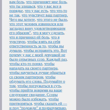
вам боль
,
что причиняет мне боль
,
что ты злишься
,
что у вас все в
порядке
,
что у нас есть
,
что что-то
не так
,
что чувствует ваш партнер.
Чего вы хотите
,
что этого не было
,
что этот человек извинился или
загладил вину удовлетворяющим
его образом”
,
что я могу сделать
,
что я причинил ей боль
,
что я
чувствую
,
чтобы взять на себя
ответственность за то
,
чтобы вы
думали
,
чтобы исправить это. Вот
почему у нас с моей девушкой не
было серьезных ссор. Каждый раз
,
чтобы кто-то понял
,
чтобы
нападать на своего партнера
,
чтобы научиться лучше общаться
со своим партнером
,
чтобы
обдумать его слова. Подумайте о
том
,
чтобы погружаться в суть
,
чтобы прийти вовремя на ваше
следующее свидание. Ссоры
можно было избежать
,
чтобы
притворяться
,
чтобы сказать ей —
и под “подожди” я подразумеваю
,