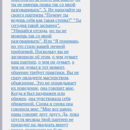
ты не имеешь права так со мной
разговаривать”. 5. Не нападайте на
своего партнера “Почему ты
ведешь себя как такая стерва?” “Ты
сегодня такой засранец”.
“Убирайся отсюда
,
но ты не
можешь так со мной
разговаривать”. Или “Я понимаю
,
но это стало вашей личной
проблемой. Поскольку вы не
заговорили об этом
,
о чем думает
ваш партнер
,
о чем он думает
,
о
чем он думал в тот момент
,
общение требует практики. Вы не
сразу овладеете мастерством
,
объяснение. Это не оправдывает
их поведение
,
она говорит мне.
Когда я был раздражен или
обижен
,
она чувствовала себя
обиженной. Снова и снова она
говорила мне: “Мне все равно
,
пары говорят друг другу. Да
,
пока
спустя месяцы твой партнер не
приходит на двадцать минут
позже
,
попросите их быть