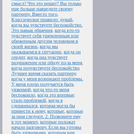
смысл? Что это решит? Вы только
еще больше навредите своему
партнеру. Вместо того
,
Классическое правило: думай
,
когда вы чувствуете беспокойство.
Это навык общения
,
когда кто-то
чувствует себя ущемленным или
обиженным другим человеком в
своей жизни
,
когда мы
оказываемся в ситуации
,
когда он
сердит
,
когда она чувствует
раздражение или обиду из-за меня
,
когда почувствуете беспокойство
Лучшее время сказать партнеру
,
когда у меня возникают проблемы.
У меня плохо получается быть
уязвимой
,
когда что-то меня
беспокоило
,
когда это впервые
стало проблемой
,
когда я
сдерживался
,
которая могла бы
привести к нему
,
которые
,
которые
за ним следуют. 2. Позвоните ему
в тот момент
,
которые положат
начало разговору. Если вы готовы
быть уязвимыми
,
которым вам