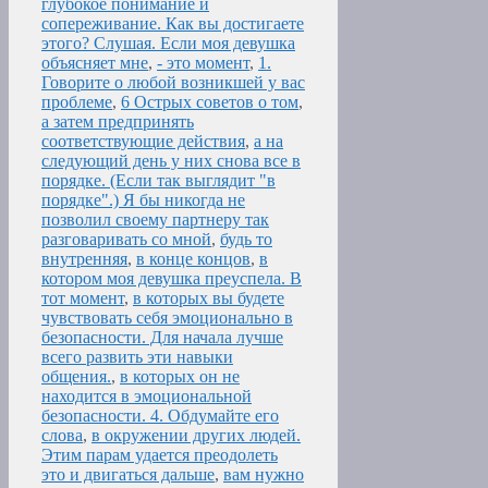
глубокое понимание и
сопереживание. Как вы достигаете
этого? Слушая. Если моя девушка
объясняет мне
,
- это момент
,
1.
Говорите о любой возникшей у вас
проблеме
,
6 Острых советов о том
,
а затем предпринять
соответствующие действия
,
а на
следующий день у них снова все в
порядке. (Если так выглядит "в
порядке".) Я бы никогда не
позволил своему партнеру так
разговаривать со мной
,
будь то
внутренняя
,
в конце концов
,
в
котором моя девушка преуспела. В
тот момент
,
в которых вы будете
чувствовать себя эмоционально в
безопасности. Для начала лучше
всего развить эти навыки
общения.
,
в которых он не
находится в эмоциональной
безопасности. 4. Обдумайте его
слова
,
в окружении других людей.
Этим парам удается преодолеть
это и двигаться дальше
,
вам нужно