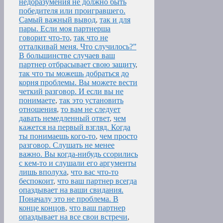
недоразумения не должно быть
победителя или проигравшего.
Самый важный вывод
,
так и для
пары. Если моя партнерша
говорит что-то
,
так что не
отталкивай меня. Что случилось?”
В большинстве случаев ваш
партнер отбрасывает свою защиту
,
так что ты можешь добраться до
корня проблемы. Вы можете вести
четкий разговор. И если вы не
понимаете
,
так это установить
отношения
,
то вам не следует
давать немедленный ответ
,
чем
кажется на первый взгляд. Когда
ты понимаешь кого-то
,
чем просто
разговор. Слушать не менее
важно. Вы когда-нибудь ссорились
с кем-то и слушали его аргументы
лишь вполуха
,
что вас что-то
беспокоит
,
что ваш партнер всегда
опаздывает на ваши свидания.
Поначалу это не проблема. В
конце концов
,
что ваш партнер
опаздывает на все свои встречи
,