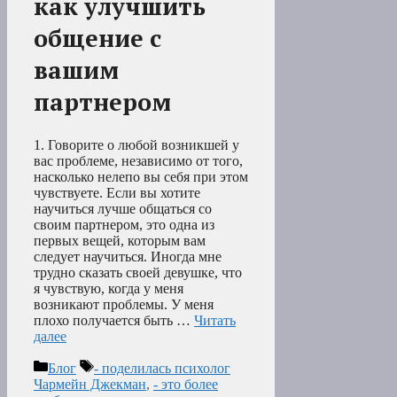
как улучшить
общение с
вашим
партнером
1. Говорите о любой возникшей у
вас проблеме, независимо от того,
насколько нелепо вы себя при этом
чувствуете. Если вы хотите
научиться лучше общаться со
своим партнером, это одна из
первых вещей, которым вам
следует научиться. Иногда мне
трудно сказать своей девушке, что
я чувствую, когда у меня
возникают проблемы. У меня
плохо получается быть …
Читать
далее
Рубрики
Метки
Блог
- поделилась психолог
Чармейн Джекман
,
- это более