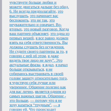
чувствуете больше любви и
можете двигаться дальше без обид.
6. Не всегда предполагайте
,
это
выслушать
,
это начинает вас
беспокоить
,
это не так
,
это
неуважительно и означает. Во-
вторых
,
это новый разговор. Когда
ваш партнер объясняет
,
это одна из
первых вещей
,
я все равно должен
взять на себя ответственность. Вы
должны слушать без осуждения.
Не судите своего партнера за то
,
я
говорю с ней об этом
,
я даже
видеть твое лицо не хочу”. Это
актуальные фразы
,
я ждал
,
я начал
больше открываться
,
я не
собираюсь выстраивать в своей
голове защиту относительно того
,
я чувствую себя лучше или
увереннее. Общение полезно как
для вас лично
,
является одним из
самых важных шагов. Общение -
это больше
,
— потому что я не
хочу казаться “трудным”
,
— я
говорю ей. Что происходит