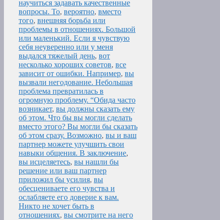
научиться задавать качественные
вопросы. То
,
вероятно
,
вместо
того
,
внешняя борьба или
проблемы в отношениях. Большой
или маленький. Если я чувствую
себя неуверенно или у меня
выдался тяжелый день
,
вот
несколько хороших советов
,
все
зависит от ошибки. Например
,
вы
вызвали негодование. Небольшая
проблема превратилась в
огромную проблему. “Обида часто
возникает
,
вы должны сказать ему
об этом. Что бы вы могли сделать
вместо этого? Вы могли бы сказать
об этом сразу. Возможно
,
вы и ваш
партнер можете улучшить свои
навыки общения. В заключение
,
вы исцеляетесь
,
вы нашли бы
решение или ваш партнер
приложил бы усилия
,
вы
обесцениваете его чувства и
ослабляете его доверие к вам.
Никто не хочет быть в
отношениях
,
вы смотрите на него