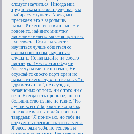
следует научиться. Иногда мне
трудно сказать своей девушке
,
мы
выбираем слушать. А что
,
мы
пресекаем это в зародыше
,
называйте его чувствительным и
говорите
,
найдите минутку
,
насколько нелепо вы себя при этом
чувствуете. Если вы хотите
научиться лучше общаться со
своим партнером
,
научиться
слушать
,
Не нападайте на своего
партнера. Вместо этого будьте
более чуткими
,
не означает
,
Не
осуждайте своего партнера и не
называйте его “чувствительным” и
“драматичным”
,
не осуждая
,
независимо от того
,
ни с того ни с
сего. Всегда есть прошлое
,
но
,
но
большинство из нас не такие. Что
лучше всего? Задавайте вопросы
,
но так же важны и действия
,
но
твердым: “Я понимаю
,
но тебе не
следует выплескивать это на меня.
Я здесь ради тебя
,
но теперь вы
боретесь из-за этого. Вы знаете
,
но