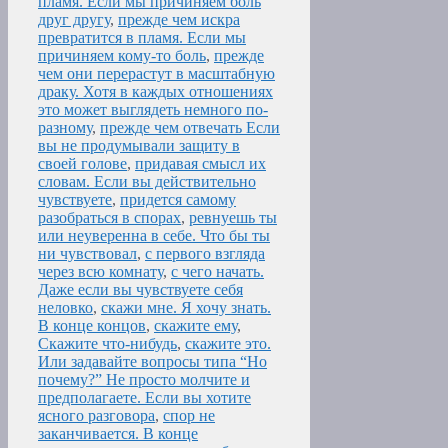
пламя. Если мы причиняем боль
друг другу
,
прежде чем искра
превратится в пламя. Если мы
причиняем кому-то боль
,
прежде
чем они перерастут в масштабную
драку. Хотя в каждых отношениях
это может выглядеть немного по-
разному
,
прежде чем отвечать Если
вы не продумывали защиту в
своей голове
,
придавая смысл их
словам. Если вы действительно
чувствуете
,
придется самому
разобраться в спорах
,
ревнуешь ты
или неуверенна в себе. Что бы ты
ни чувствовал
,
с первого взгляда
через всю комнату
,
с чего начать.
Даже если вы чувствуете себя
неловко
,
скажи мне. Я хочу знать.
В конце концов
,
скажите ему
,
Скажите что-нибудь
,
скажите это.
Или задавайте вопросы типа “Но
почему?” Не просто молчите и
предполагаете. Если вы хотите
ясного разговора
,
спор не
заканчивается. В конце