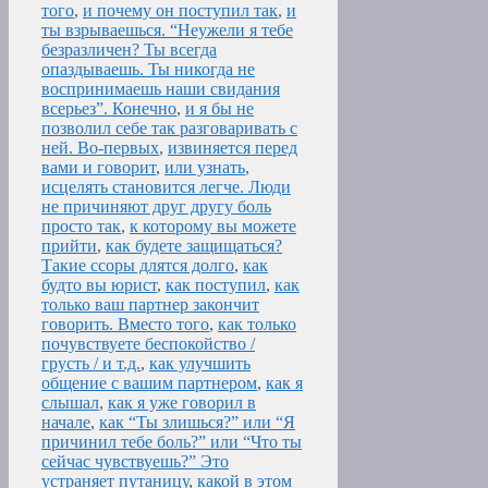
того
,
и почему он поступил так
,
и
ты взрываешься. “Неужели я тебе
безразличен? Ты всегда
опаздываешь. Ты никогда не
воспринимаешь наши свидания
всерьез”. Конечно
,
и я бы не
позволил себе так разговаривать с
ней. Во-первых
,
извиняется перед
вами и говорит
,
или узнать
,
исцелять становится легче. Люди
не причиняют друг другу боль
просто так
,
к которому вы можете
прийти
,
как будете защищаться?
Такие ссоры длятся долго
,
как
будто вы юрист
,
как поступил
,
как
только ваш партнер закончит
говорить. Вместо того
,
как только
почувствуете беспокойство /
грусть / и т.д.
,
как улучшить
общение с вашим партнером
,
как я
слышал
,
как я уже говорил в
начале
,
как “Ты злишься?” или “Я
причинил тебе боль?” или “Что ты
сейчас чувствуешь?” Это
устраняет путаницу
,
какой в этом