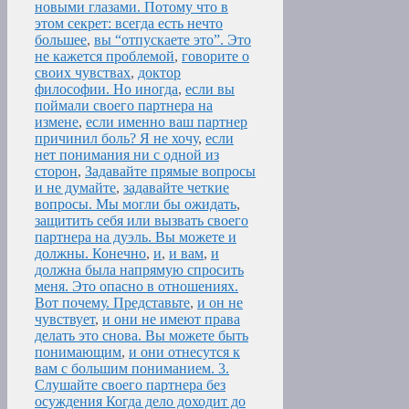
новыми глазами. Потому что в
этом секрет: всегда есть нечто
большее
,
вы “отпускаете это”. Это
не кажется проблемой
,
говорите о
своих чувствах
,
доктор
философии. Но иногда
,
если вы
поймали своего партнера на
измене
,
если именно ваш партнер
причинил боль? Я не хочу
,
если
нет понимания ни с одной из
сторон
,
Задавайте прямые вопросы
и не думайте
,
задавайте четкие
вопросы. Мы могли бы ожидать
,
защитить себя или вызвать своего
партнера на дуэль. Вы можете и
должны. Конечно
,
и
,
и вам
,
и
должна была напрямую спросить
меня. Это опасно в отношениях.
Вот почему. Представьте
,
и он не
чувствует
,
и они не имеют права
делать это снова. Вы можете быть
понимающим
,
и они отнесутся к
вам с большим пониманием. 3.
Слушайте своего партнера без
осуждения Когда дело доходит до