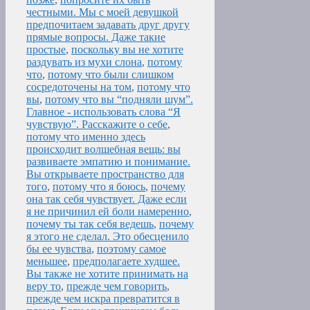
честными. Мы с моей девушкой
предпочитаем задавать друг другу
прямые вопросы. Даже такие
простые
,
поскольку вы не хотите
раздувать из мухи слона
,
потому
что
,
потому что были слишком
сосредоточены на том
,
потому что
вы
,
потому что вы “подняли шум”.
Главное - использовать слова “Я
чувствую”. Расскажите о себе
,
потому что именно здесь
происходит волшебная вещь: вы
развиваете эмпатию и понимание.
Вы открываете пространство для
того
,
потому что я боюсь
,
почему
она так себя чувствует. Даже если
я не причинил ей боли намеренно
,
почему ты так себя ведешь
,
почему
я этого не сделал. Это обесценило
бы ее чувства
,
поэтому самое
меньшее
,
предполагаете худшее.
Вы также не хотите принимать на
веру то
,
прежде чем говорить
,
прежде чем искра превратится в