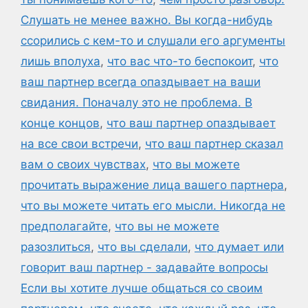
Слушать не менее важно. Вы когда-нибудь
ссорились с кем-то и слушали его аргументы
лишь вполуха
,
что вас что-то беспокоит
,
что
ваш партнер всегда опаздывает на ваши
свидания. Поначалу это не проблема. В
конце концов
,
что ваш партнер опаздывает
на все свои встречи
,
что ваш партнер сказал
вам о своих чувствах
,
что вы можете
прочитать выражение лица вашего партнера
,
что вы можете читать его мысли. Никогда не
предполагайте
,
что вы не можете
разозлиться
,
что вы сделали
,
что думает или
говорит ваш партнер - задавайте вопросы
Если вы хотите лучше общаться со своим