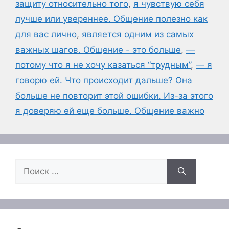
защиту относительно того
,
я чувствую себя
лучше или увереннее. Общение полезно как
для вас лично
,
является одним из самых
важных шагов. Общение - это больше
,
—
потому что я не хочу казаться “трудным”
,
— я
говорю ей. Что происходит дальше? Она
больше не повторит этой ошибки. Из-за этого
я доверяю ей еще больше. Общение важно
Поиск: