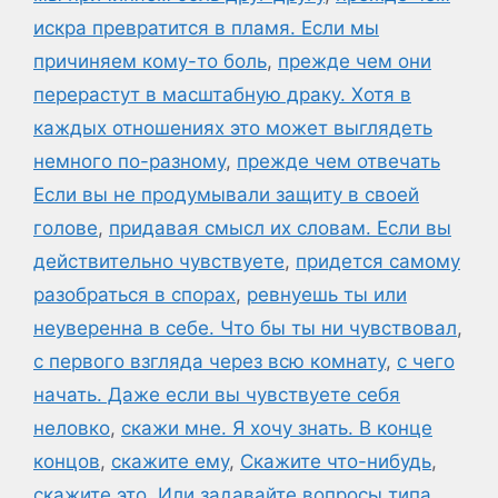
искра превратится в пламя. Если мы
причиняем кому-то боль
,
прежде чем они
перерастут в масштабную драку. Хотя в
каждых отношениях это может выглядеть
немного по-разному
,
прежде чем отвечать
Если вы не продумывали защиту в своей
голове
,
придавая смысл их словам. Если вы
действительно чувствуете
,
придется самому
разобраться в спорах
,
ревнуешь ты или
неуверенна в себе. Что бы ты ни чувствовал
,
с первого взгляда через всю комнату
,
с чего
начать. Даже если вы чувствуете себя
неловко
,
скажи мне. Я хочу знать. В конце
концов
,
скажите ему
,
Скажите что-нибудь
,
скажите это. Или задавайте вопросы типа