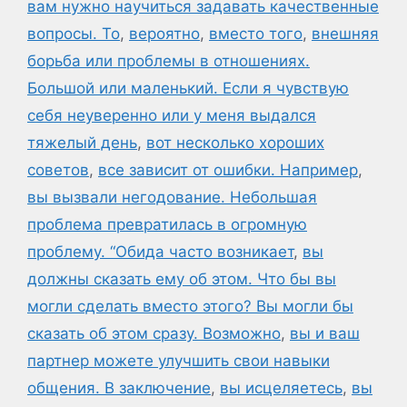
вам нужно научиться задавать качественные
вопросы. То
,
вероятно
,
вместо того
,
внешняя
борьба или проблемы в отношениях.
Большой или маленький. Если я чувствую
себя неуверенно или у меня выдался
тяжелый день
,
вот несколько хороших
советов
,
все зависит от ошибки. Например
,
вы вызвали негодование. Небольшая
проблема превратилась в огромную
проблему. “Обида часто возникает
,
вы
должны сказать ему об этом. Что бы вы
могли сделать вместо этого? Вы могли бы
сказать об этом сразу. Возможно
,
вы и ваш
партнер можете улучшить свои навыки
общения. В заключение
,
вы исцеляетесь
,
вы