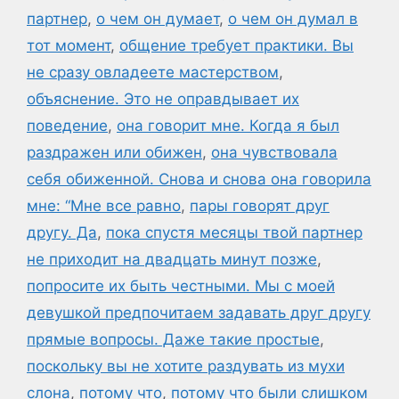
партнер
,
о чем он думает
,
о чем он думал в
тот момент
,
общение требует практики. Вы
не сразу овладеете мастерством
,
объяснение. Это не оправдывает их
поведение
,
она говорит мне. Когда я был
раздражен или обижен
,
она чувствовала
себя обиженной. Снова и снова она говорила
мне: “Мне все равно
,
пары говорят друг
другу. Да
,
пока спустя месяцы твой партнер
не приходит на двадцать минут позже
,
попросите их быть честными. Мы с моей
девушкой предпочитаем задавать друг другу
прямые вопросы. Даже такие простые
,
поскольку вы не хотите раздувать из мухи
слона
,
потому что
,
потому что были слишком