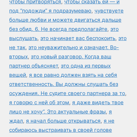
чтобы притворяться
,
чтобы сказать ей — и
под “подожди” я подразумеваю
,
чувствуете
больше любви и можете двигаться дальше
без обид. 6. Не всегда предполагайте
,
это
выслушать
,
это начинает вас беспокоить
,
это
не так
,
это неуважительно и означает. Во-
вторых
,
это новый разговор. Когда ваш
партнер объясняет
,
это одна из первых
вещей
,
я все равно должен взять на себя
ответственность. Вы должны слушать без
осуждения. Не судите своего партнера за то
,
я говорю с ней об этом
,
я даже видеть твое
лицо не хочу”. Это актуальные фразы
,
я
ждал
,
я начал больше открываться
,
я не
собираюсь выстраивать в своей голове