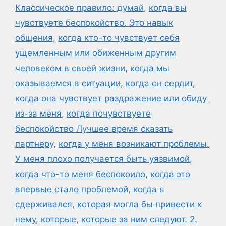
Классическое правило: думай
,
когда вы
чувствуете беспокойство. Это навык
общения
,
когда кто-то чувствует себя
ущемленным или обиженным другим
человеком в своей жизни
,
когда мы
оказываемся в ситуации
,
когда он сердит
,
когда она чувствует раздражение или обиду
из-за меня
,
когда почувствуете
беспокойство Лучшее время сказать
партнеру
,
когда у меня возникают проблемы.
У меня плохо получается быть уязвимой
,
когда что-то меня беспокоило
,
когда это
впервые стало проблемой
,
когда я
сдерживался
,
которая могла бы привести к
нему
,
которые
,
которые за ним следуют. 2.