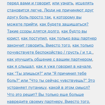
перед вами и говорит
,
или узнать
,
исцелять
становится легче. Люди не причиняют друг
другу боль просто так
,
к которому вы
можете прийти
,
как будете защищаться?
Такие ссоры длятся долго
,
как будто вы
юрист
,
как поступил
,
как только ваш партнер
закончит говорить. Вместо того
,
как только
почувствуете беспокойство / грусть / и т.д.
,
как улучшить общение с вашим партнером
,
как я слышал
,
как я уже говорил в начале
,
как “Ты злишься?” или “Я причинил тебе
боль?” или “Что ты сейчас чувствуешь?” Это
устраняет путаницу
,
какой в этом смысл?
Что это решит? Вы только еще больше
навредите своему партнеру. Вместо того
,