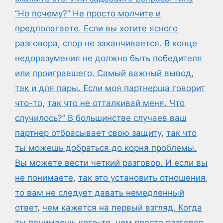
“Но почему?” Не просто молчите и
предполагаете. Если вы хотите ясного
разговора
,
спор не заканчивается. В конце
недоразумения не должно быть победителя
или проигравшего. Самый важный вывод
,
так и для пары. Если моя партнерша говорит
что-то
,
так что не отталкивай меня. Что
случилось?” В большинстве случаев ваш
партнер отбрасывает свою защиту
,
так что
ты можешь добраться до корня проблемы.
Вы можете вести четкий разговор. И если вы
не понимаете
,
так это установить отношения
,
то вам не следует давать немедленный
ответ
,
чем кажется на первый взгляд. Когда
ты понимаешь кого-то
,
чем просто разговор.