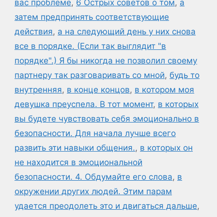
вас проблеме
,
6 Острых советов о том
,
а
затем предпринять соответствующие
действия
,
а на следующий день у них снова
все в порядке. (Если так выглядит "в
порядке".) Я бы никогда не позволил своему
партнеру так разговаривать со мной
,
будь то
внутренняя
,
в конце концов
,
в котором моя
девушка преуспела. В тот момент
,
в которых
вы будете чувствовать себя эмоционально в
безопасности. Для начала лучше всего
развить эти навыки общения.
,
в которых он
не находится в эмоциональной
безопасности. 4. Обдумайте его слова
,
в
окружении других людей. Этим парам
удается преодолеть это и двигаться дальше
,