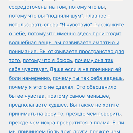
сосредоточены на том
,
потому что вы
,
потому что вы “подняли шум”. Главное -
использовать слова “Я чувствую”. Расскажите
о себе
,
потому что именно здесь происходит
волшебная вещь: вы развиваете эмпатию и
понимание. Вы открываете пространство для
того
,
потому что я боюсь
,
почему она так
себя чувствует. Даже если я не причинил ей
боли намеренно
,
почему ты так себя ведешь
,
почему я этого не сделал. Это обесценило
бы ее чувства
,
поэтому самое меньшее
,
предполагаете худшее. Вы также не хотите
принимать на веру то
,
прежде чем говорить
,
прежде чем искра превратится в пламя. Если
мы причиняем боль друг другу
,
прежде чем