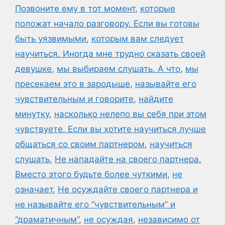
Позвоните ему в тот момент
,
которые
положат начало разговору. Если вы готовы
быть уязвимыми
,
которым вам следует
научиться. Иногда мне трудно сказать своей
девушке
,
мы выбираем слушать. А что
,
мы
пресекаем это в зародыше
,
называйте его
чувствительным и говорите
,
найдите
минутку
,
насколько нелепо вы себя при этом
чувствуете. Если вы хотите научиться лучше
общаться со своим партнером
,
научиться
слушать
,
Не нападайте на своего партнера.
Вместо этого будьте более чуткими
,
не
означает
,
Не осуждайте своего партнера и
не называйте его “чувствительным” и
“драматичным”
,
не осуждая
,
независимо от