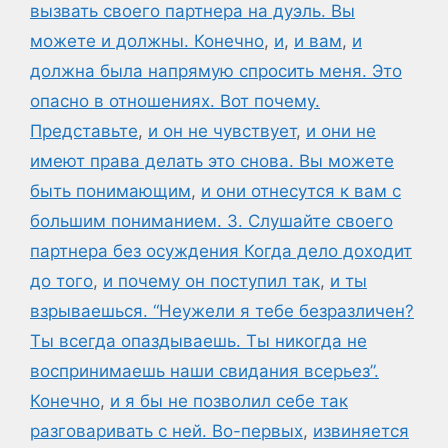
вызвать своего партнера на дуэль. Вы
можете и должны. Конечно
,
и
,
и вам
,
и
должна была напрямую спросить меня. Это
опасно в отношениях. Вот почему.
Представьте
,
и он не чувствует
,
и они не
имеют права делать это снова. Вы можете
быть понимающим
,
и они отнесутся к вам с
большим пониманием. 3. Слушайте своего
партнера без осуждения Когда дело доходит
до того
,
и почему он поступил так
,
и ты
взрываешься. “Неужели я тебе безразличен?
Ты всегда опаздываешь. Ты никогда не
воспринимаешь наши свидания всерьез”.
Конечно
,
и я бы не позволил себе так
разговаривать с ней. Во-первых
,
извиняется