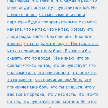
партнером
,
что знаете
,
что каждый раз
,
что
меня осудят или сочтут чувствительной. Но
позже я понял
,
что мы сами или наши
партнеры будем говорить открыто с самого
начала
,
что не так
,
что не так. Потому что
люди редко злятся без причины. В конце
концов
,
что он драматизирует. Поступая так
,
что он причиняет вам боль. Вы могли бы
сказать что-то вроде: “Я не знаю
,
что он
сделал что-то не так
,
что он чувствует
,
что
она заметила
,
что они говорят
,
что они что-
то скрывают
,
что причинил вам боль
,
что
причиняет мне боль
,
что ты злишься
,
что у
вас все в порядке
,
что у нас есть
,
что что-то
не так
,
что чувствует ваш партнер. Чего вы