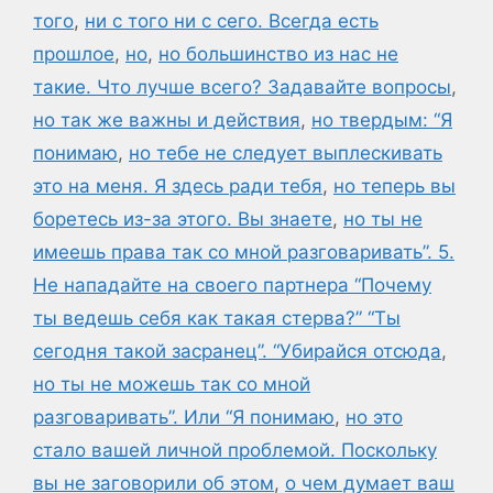
того
,
ни с того ни с сего. Всегда есть
прошлое
,
но
,
но большинство из нас не
такие. Что лучше всего? Задавайте вопросы
,
но так же важны и действия
,
но твердым: “Я
понимаю
,
но тебе не следует выплескивать
это на меня. Я здесь ради тебя
,
но теперь вы
боретесь из-за этого. Вы знаете
,
но ты не
имеешь права так со мной разговаривать”. 5.
Не нападайте на своего партнера “Почему
ты ведешь себя как такая стерва?” “Ты
сегодня такой засранец”. “Убирайся отсюда
,
но ты не можешь так со мной
разговаривать”. Или “Я понимаю
,
но это
стало вашей личной проблемой. Поскольку
вы не заговорили об этом
,
о чем думает ваш