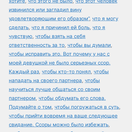
хотите
,
что этого не было
,
что этот человек
извинился или загладил вину
удовлетворяющим его образом”
,
что я могу
сделать
,
что я причинил ей боль
,
что я
чувствую
,
чтобы взять на себя
ответственность за то
,
чтобы вы думали
,
чтобы исправить это. Вот почему у нас с
моей девушкой не было серьезных ссор.
Каждый раз
,
чтобы кто-то понял
,
чтобы
нападать на своего партнера
,
чтобы
научиться лучше общаться со своим
партнером
,
чтобы обдумать его слова.
Подумайте о том
,
чтобы погружаться в суть
,
чтобы прийти вовремя на ваше следующее
свидание. Ссоры можно было избежать
,