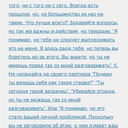
того
,
ни с того ни с сего. Всегда есть
прошлое
,
но
,
но большинство из нас не
такие. Что лучше всего? Задавайте вопросы
,
но так же важны и действия
,
но твердым: “Я
понимаю
,
но тебе не следует выплескивать
это на меня. Я здесь ради тебя
,
но теперь вы
боретесь из-за этого. Вы знаете
,
но ты не
имеешь права так со мной разговаривать”. 5.
Не нападайте на своего партнера “Почему
ты ведешь себя как такая стерва?” “Ты
сегодня такой засранец”. “Убирайся отсюда
,
но ты не можешь так со мной
разговаривать”. Или “Я понимаю
,
но это
стало вашей личной проблемой. Поскольку
вы не заговорили об этом
,
о чем думает ваш