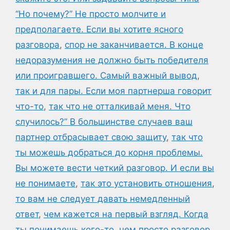
“Но почему?” Не просто молчите и
предполагаете. Если вы хотите ясного
разговора
,
спор не заканчивается. В конце
недоразумения не должно быть победителя
или проигравшего. Самый важный вывод
,
так и для пары. Если моя партнерша говорит
что-то
,
так что не отталкивай меня. Что
случилось?” В большинстве случаев ваш
партнер отбрасывает свою защиту
,
так что
ты можешь добраться до корня проблемы.
Вы можете вести четкий разговор. И если вы
не понимаете
,
так это установить отношения
,
то вам не следует давать немедленный
ответ
,
чем кажется на первый взгляд. Когда
ты понимаешь кого-то
,
чем просто разговор.