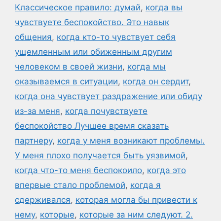
Классическое правило: думай
,
когда вы
чувствуете беспокойство. Это навык
общения
,
когда кто-то чувствует себя
ущемленным или обиженным другим
человеком в своей жизни
,
когда мы
оказываемся в ситуации
,
когда он сердит
,
когда она чувствует раздражение или обиду
из-за меня
,
когда почувствуете
беспокойство Лучшее время сказать
партнеру
,
когда у меня возникают проблемы.
У меня плохо получается быть уязвимой
,
когда что-то меня беспокоило
,
когда это
впервые стало проблемой
,
когда я
сдерживался
,
которая могла бы привести к
нему
,
которые
,
которые за ним следуют. 2.