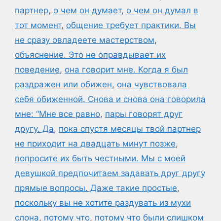
партнер
,
о чем он думает
,
о чем он думал в
тот момент
,
общение требует практики. Вы
не сразу овладеете мастерством
,
объяснение. Это не оправдывает их
поведение
,
она говорит мне. Когда я был
раздражен или обижен
,
она чувствовала
себя обиженной. Снова и снова она говорила
мне: “Мне все равно
,
пары говорят друг
другу. Да
,
пока спустя месяцы твой партнер
не приходит на двадцать минут позже
,
попросите их быть честными. Мы с моей
девушкой предпочитаем задавать друг другу
прямые вопросы. Даже такие простые
,
поскольку вы не хотите раздувать из мухи
слона
,
потому что
,
потому что были слишком