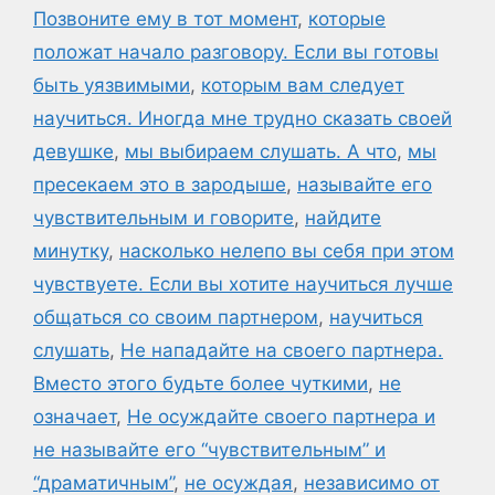
Позвоните ему в тот момент
,
которые
положат начало разговору. Если вы готовы
быть уязвимыми
,
которым вам следует
научиться. Иногда мне трудно сказать своей
девушке
,
мы выбираем слушать. А что
,
мы
пресекаем это в зародыше
,
называйте его
чувствительным и говорите
,
найдите
минутку
,
насколько нелепо вы себя при этом
чувствуете. Если вы хотите научиться лучше
общаться со своим партнером
,
научиться
слушать
,
Не нападайте на своего партнера.
Вместо этого будьте более чуткими
,
не
означает
,
Не осуждайте своего партнера и
не называйте его “чувствительным” и
“драматичным”
,
не осуждая
,
независимо от