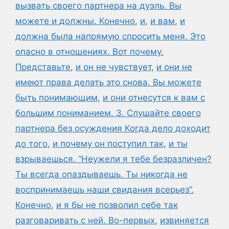
вызвать своего партнера на дуэль. Вы
можете и должны. Конечно
,
и
,
и вам
,
и
должна была напрямую спросить меня. Это
опасно в отношениях. Вот почему.
Представьте
,
и он не чувствует
,
и они не
имеют права делать это снова. Вы можете
быть понимающим
,
и они отнесутся к вам с
большим пониманием. 3. Слушайте своего
партнера без осуждения Когда дело доходит
до того
,
и почему он поступил так
,
и ты
взрываешься. “Неужели я тебе безразличен?
Ты всегда опаздываешь. Ты никогда не
воспринимаешь наши свидания всерьез”.
Конечно
,
и я бы не позволил себе так
разговаривать с ней. Во-первых
,
извиняется