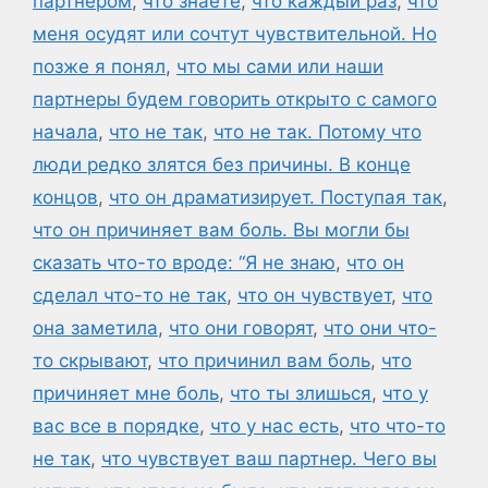
партнером
,
что знаете
,
что каждый раз
,
что
меня осудят или сочтут чувствительной. Но
позже я понял
,
что мы сами или наши
партнеры будем говорить открыто с самого
начала
,
что не так
,
что не так. Потому что
люди редко злятся без причины. В конце
концов
,
что он драматизирует. Поступая так
,
что он причиняет вам боль. Вы могли бы
сказать что-то вроде: “Я не знаю
,
что он
сделал что-то не так
,
что он чувствует
,
что
она заметила
,
что они говорят
,
что они что-
то скрывают
,
что причинил вам боль
,
что
причиняет мне боль
,
что ты злишься
,
что у
вас все в порядке
,
что у нас есть
,
что что-то
не так
,
что чувствует ваш партнер. Чего вы