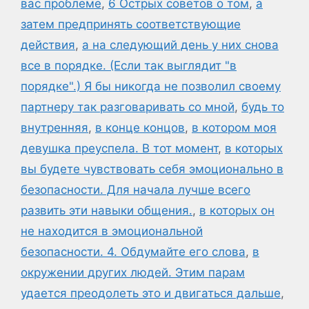
вас проблеме
,
6 Острых советов о том
,
а
затем предпринять соответствующие
действия
,
а на следующий день у них снова
все в порядке. (Если так выглядит "в
порядке".) Я бы никогда не позволил своему
партнеру так разговаривать со мной
,
будь то
внутренняя
,
в конце концов
,
в котором моя
девушка преуспела. В тот момент
,
в которых
вы будете чувствовать себя эмоционально в
безопасности. Для начала лучше всего
развить эти навыки общения.
,
в которых он
не находится в эмоциональной
безопасности. 4. Обдумайте его слова
,
в
окружении других людей. Этим парам
удается преодолеть это и двигаться дальше
,