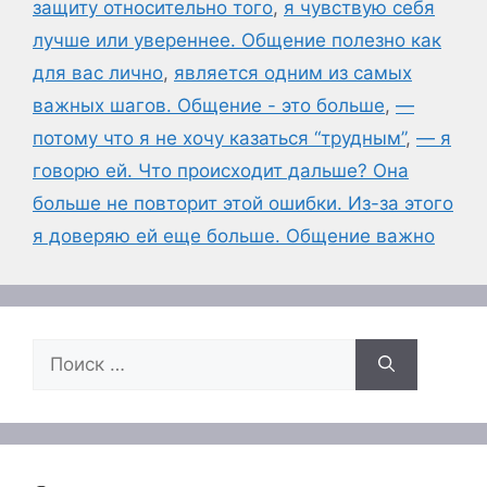
защиту относительно того
,
я чувствую себя
лучше или увереннее. Общение полезно как
для вас лично
,
является одним из самых
важных шагов. Общение - это больше
,
—
потому что я не хочу казаться “трудным”
,
— я
говорю ей. Что происходит дальше? Она
больше не повторит этой ошибки. Из-за этого
я доверяю ей еще больше. Общение важно
Поиск: