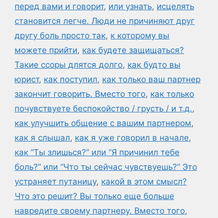
перед вами и говорит
,
или узнать
,
исцелять
становится легче. Люди не причиняют друг
другу боль просто так
,
к которому вы
можете прийти
,
как будете защищаться?
Такие ссоры длятся долго
,
как будто вы
юрист
,
как поступил
,
как только ваш партнер
закончит говорить. Вместо того
,
как только
почувствуете беспокойство / грусть / и т.д.
,
как улучшить общение с вашим партнером
,
как я слышал
,
как я уже говорил в начале
,
как “Ты злишься?” или “Я причинил тебе
боль?” или “Что ты сейчас чувствуешь?” Это
устраняет путаницу
,
какой в этом смысл?
Что это решит? Вы только еще больше
навредите своему партнеру. Вместо того
,