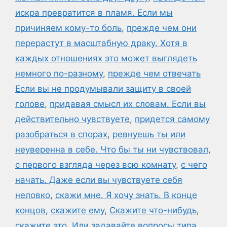
искра превратится в пламя. Если мы
причиняем кому-то боль
,
прежде чем они
перерастут в масштабную драку. Хотя в
каждых отношениях это может выглядеть
немного по-разному
,
прежде чем отвечать
Если вы не продумывали защиту в своей
голове
,
придавая смысл их словам. Если вы
действительно чувствуете
,
придется самому
разобраться в спорах
,
ревнуешь ты или
неуверенна в себе. Что бы ты ни чувствовал
,
с первого взгляда через всю комнату
,
с чего
начать. Даже если вы чувствуете себя
неловко
,
скажи мне. Я хочу знать. В конце
концов
,
скажите ему
,
Скажите что-нибудь
,
скажите это. Или задавайте вопросы типа