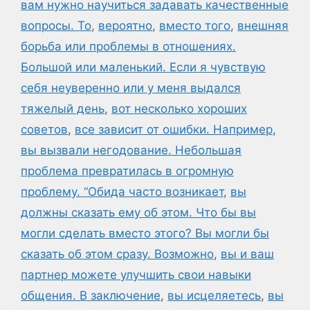
вам нужно научиться задавать качественные
вопросы. То
,
вероятно
,
вместо того
,
внешняя
борьба или проблемы в отношениях.
Большой или маленький. Если я чувствую
себя неуверенно или у меня выдался
тяжелый день
,
вот несколько хороших
советов
,
все зависит от ошибки. Например
,
вы вызвали негодование. Небольшая
проблема превратилась в огромную
проблему. “Обида часто возникает
,
вы
должны сказать ему об этом. Что бы вы
могли сделать вместо этого? Вы могли бы
сказать об этом сразу. Возможно
,
вы и ваш
партнер можете улучшить свои навыки
общения. В заключение
,
вы исцеляетесь
,
вы