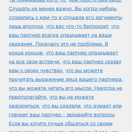
Слушать не менее важно. Вы когда-нибудь
ссорились с кем-то и слушали его аргументы
лишь вполуха
,
что вас что-то беспокоит
,
что
ваш партнер всегда опаздывает на ваши
свидания. Поначалу это не проблема. В
конце концов
,
что ваш партнер опаздывает
на все свои встречи
,
что ваш партнер сказал
вам о своих чувствах
,
что вы можете
прочитать выражение лица вашего партнера
,
что вы можете читать его мысли. Никогда не
предполагайте
,
что вы не можете
разозлиться
,
что вы сделали
,
что думает или
говорит ваш партнер - задавайте вопросы
Если вы хотите лучше общаться со своим