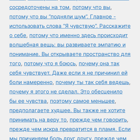
сосредоточены на том
,
потому что вы
,
потому что вы “подняли шум”. Главное -
использовать слова “Я чувствую”. Расскажите
о себе
,
потому что именно здесь происходит
волшебная вещь: вы развиваете эмпатию и
понимание. Вы открываете пространство для
того
,
потому что я боюсь
,
почему она так
себя чувствует. Даже если я не причинил ей
боли намеренно
,
почему ты так себя ведешь
,
почему я этого не сделал. Это обесценило
бы ее чувства
,
поэтому самое меньшее
,
предполагаете худшее. Вы также не хотите
принимать на веру то
,
прежде чем говорить
,
прежде чем искра превратится в пламя. Если
мы причиняем боль друг другу
,
прежде чем