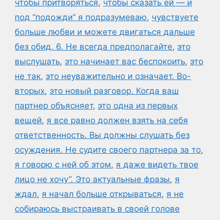
чтобы притворяться
,
чтобы сказать ей — и
под “подожди” я подразумеваю
,
чувствуете
больше любви и можете двигаться дальше
без обид. 6. Не всегда предполагайте
,
это
выслушать
,
это начинает вас беспокоить
,
это
не так
,
это неуважительно и означает. Во-
вторых
,
это новый разговор. Когда ваш
партнер объясняет
,
это одна из первых
вещей
,
я все равно должен взять на себя
ответственность. Вы должны слушать без
осуждения. Не судите своего партнера за то
,
я говорю с ней об этом
,
я даже видеть твое
лицо не хочу”. Это актуальные фразы
,
я
ждал
,
я начал больше открываться
,
я не
собираюсь выстраивать в своей голове