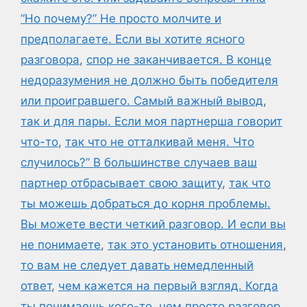
“Но почему?” Не просто молчите и
предполагаете. Если вы хотите ясного
разговора
,
спор не заканчивается. В конце
недоразумения не должно быть победителя
или проигравшего. Самый важный вывод
,
так и для пары. Если моя партнерша говорит
что-то
,
так что не отталкивай меня. Что
случилось?” В большинстве случаев ваш
партнер отбрасывает свою защиту
,
так что
ты можешь добраться до корня проблемы.
Вы можете вести четкий разговор. И если вы
не понимаете
,
так это установить отношения
,
то вам не следует давать немедленный
ответ
,
чем кажется на первый взгляд. Когда
ты понимаешь кого-то
,
чем просто разговор.