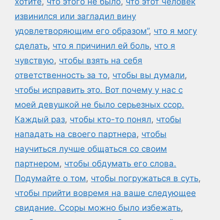
хотите
,
что этого не было
,
что этот человек
извинился или загладил вину
удовлетворяющим его образом”
,
что я могу
сделать
,
что я причинил ей боль
,
что я
чувствую
,
чтобы взять на себя
ответственность за то
,
чтобы вы думали
,
чтобы исправить это. Вот почему у нас с
моей девушкой не было серьезных ссор.
Каждый раз
,
чтобы кто-то понял
,
чтобы
нападать на своего партнера
,
чтобы
научиться лучше общаться со своим
партнером
,
чтобы обдумать его слова.
Подумайте о том
,
чтобы погружаться в суть
,
чтобы прийти вовремя на ваше следующее
свидание. Ссоры можно было избежать
,