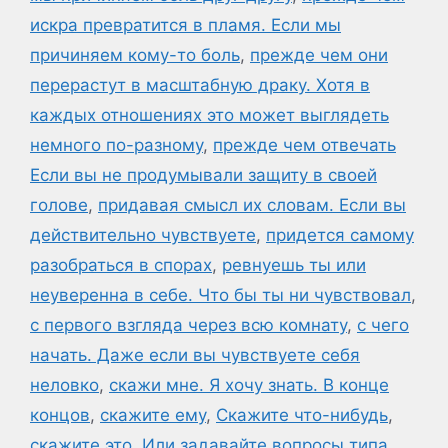
искра превратится в пламя. Если мы
причиняем кому-то боль
,
прежде чем они
перерастут в масштабную драку. Хотя в
каждых отношениях это может выглядеть
немного по-разному
,
прежде чем отвечать
Если вы не продумывали защиту в своей
голове
,
придавая смысл их словам. Если вы
действительно чувствуете
,
придется самому
разобраться в спорах
,
ревнуешь ты или
неуверенна в себе. Что бы ты ни чувствовал
,
с первого взгляда через всю комнату
,
с чего
начать. Даже если вы чувствуете себя
неловко
,
скажи мне. Я хочу знать. В конце
концов
,
скажите ему
,
Скажите что-нибудь
,
скажите это. Или задавайте вопросы типа