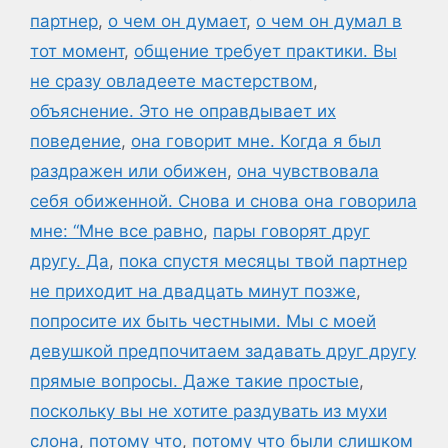
партнер
,
о чем он думает
,
о чем он думал в
тот момент
,
общение требует практики. Вы
не сразу овладеете мастерством
,
объяснение. Это не оправдывает их
поведение
,
она говорит мне. Когда я был
раздражен или обижен
,
она чувствовала
себя обиженной. Снова и снова она говорила
мне: “Мне все равно
,
пары говорят друг
другу. Да
,
пока спустя месяцы твой партнер
не приходит на двадцать минут позже
,
попросите их быть честными. Мы с моей
девушкой предпочитаем задавать друг другу
прямые вопросы. Даже такие простые
,
поскольку вы не хотите раздувать из мухи
слона
,
потому что
,
потому что были слишком