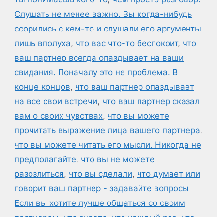
Слушать не менее важно. Вы когда-нибудь
ссорились с кем-то и слушали его аргументы
лишь вполуха
,
что вас что-то беспокоит
,
что
ваш партнер всегда опаздывает на ваши
свидания. Поначалу это не проблема. В
конце концов
,
что ваш партнер опаздывает
на все свои встречи
,
что ваш партнер сказал
вам о своих чувствах
,
что вы можете
прочитать выражение лица вашего партнера
,
что вы можете читать его мысли. Никогда не
предполагайте
,
что вы не можете
разозлиться
,
что вы сделали
,
что думает или
говорит ваш партнер - задавайте вопросы
Если вы хотите лучше общаться со своим