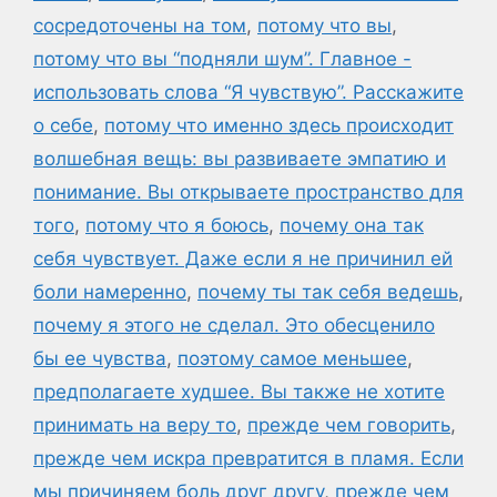
сосредоточены на том
,
потому что вы
,
потому что вы “подняли шум”. Главное -
использовать слова “Я чувствую”. Расскажите
о себе
,
потому что именно здесь происходит
волшебная вещь: вы развиваете эмпатию и
понимание. Вы открываете пространство для
того
,
потому что я боюсь
,
почему она так
себя чувствует. Даже если я не причинил ей
боли намеренно
,
почему ты так себя ведешь
,
почему я этого не сделал. Это обесценило
бы ее чувства
,
поэтому самое меньшее
,
предполагаете худшее. Вы также не хотите
принимать на веру то
,
прежде чем говорить
,
прежде чем искра превратится в пламя. Если
мы причиняем боль друг другу
,
прежде чем