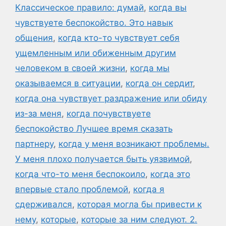
Классическое правило: думай
,
когда вы
чувствуете беспокойство. Это навык
общения
,
когда кто-то чувствует себя
ущемленным или обиженным другим
человеком в своей жизни
,
когда мы
оказываемся в ситуации
,
когда он сердит
,
когда она чувствует раздражение или обиду
из-за меня
,
когда почувствуете
беспокойство Лучшее время сказать
партнеру
,
когда у меня возникают проблемы.
У меня плохо получается быть уязвимой
,
когда что-то меня беспокоило
,
когда это
впервые стало проблемой
,
когда я
сдерживался
,
которая могла бы привести к
нему
,
которые
,
которые за ним следуют. 2.