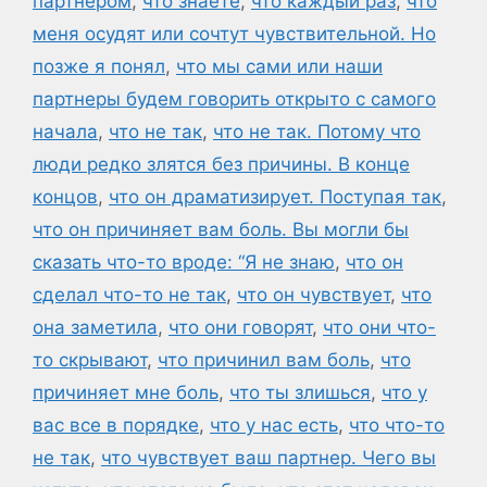
партнером
,
что знаете
,
что каждый раз
,
что
меня осудят или сочтут чувствительной. Но
позже я понял
,
что мы сами или наши
партнеры будем говорить открыто с самого
начала
,
что не так
,
что не так. Потому что
люди редко злятся без причины. В конце
концов
,
что он драматизирует. Поступая так
,
что он причиняет вам боль. Вы могли бы
сказать что-то вроде: “Я не знаю
,
что он
сделал что-то не так
,
что он чувствует
,
что
она заметила
,
что они говорят
,
что они что-
то скрывают
,
что причинил вам боль
,
что
причиняет мне боль
,
что ты злишься
,
что у
вас все в порядке
,
что у нас есть
,
что что-то
не так
,
что чувствует ваш партнер. Чего вы