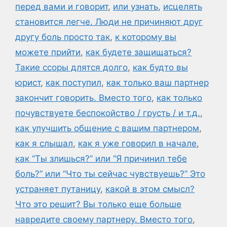
перед вами и говорит
,
или узнать
,
исцелять
становится легче. Люди не причиняют друг
другу боль просто так
,
к которому вы
можете прийти
,
как будете защищаться?
Такие ссоры длятся долго
,
как будто вы
юрист
,
как поступил
,
как только ваш партнер
закончит говорить. Вместо того
,
как только
почувствуете беспокойство / грусть / и т.д.
,
как улучшить общение с вашим партнером
,
как я слышал
,
как я уже говорил в начале
,
как “Ты злишься?” или “Я причинил тебе
боль?” или “Что ты сейчас чувствуешь?” Это
устраняет путаницу
,
какой в этом смысл?
Что это решит? Вы только еще больше
навредите своему партнеру. Вместо того
,