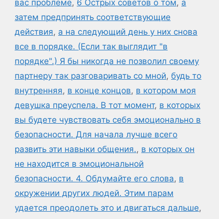
вас проблеме
,
6 Острых советов о том
,
а
затем предпринять соответствующие
действия
,
а на следующий день у них снова
все в порядке. (Если так выглядит "в
порядке".) Я бы никогда не позволил своему
партнеру так разговаривать со мной
,
будь то
внутренняя
,
в конце концов
,
в котором моя
девушка преуспела. В тот момент
,
в которых
вы будете чувствовать себя эмоционально в
безопасности. Для начала лучше всего
развить эти навыки общения.
,
в которых он
не находится в эмоциональной
безопасности. 4. Обдумайте его слова
,
в
окружении других людей. Этим парам
удается преодолеть это и двигаться дальше
,