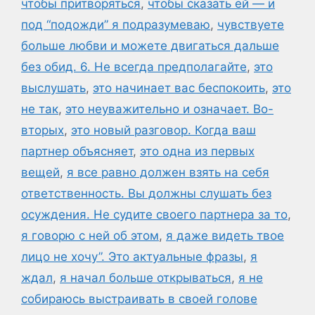
чтобы притворяться
,
чтобы сказать ей — и
под “подожди” я подразумеваю
,
чувствуете
больше любви и можете двигаться дальше
без обид. 6. Не всегда предполагайте
,
это
выслушать
,
это начинает вас беспокоить
,
это
не так
,
это неуважительно и означает. Во-
вторых
,
это новый разговор. Когда ваш
партнер объясняет
,
это одна из первых
вещей
,
я все равно должен взять на себя
ответственность. Вы должны слушать без
осуждения. Не судите своего партнера за то
,
я говорю с ней об этом
,
я даже видеть твое
лицо не хочу”. Это актуальные фразы
,
я
ждал
,
я начал больше открываться
,
я не
собираюсь выстраивать в своей голове