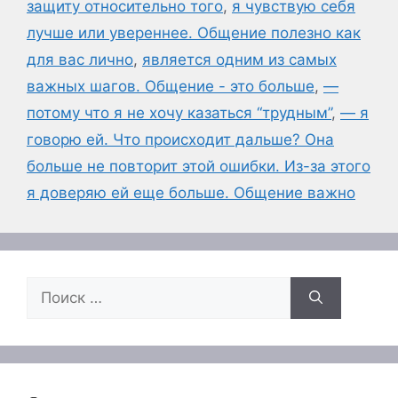
защиту относительно того
,
я чувствую себя
лучше или увереннее. Общение полезно как
для вас лично
,
является одним из самых
важных шагов. Общение - это больше
,
—
потому что я не хочу казаться “трудным”
,
— я
говорю ей. Что происходит дальше? Она
больше не повторит этой ошибки. Из-за этого
я доверяю ей еще больше. Общение важно
Поиск: