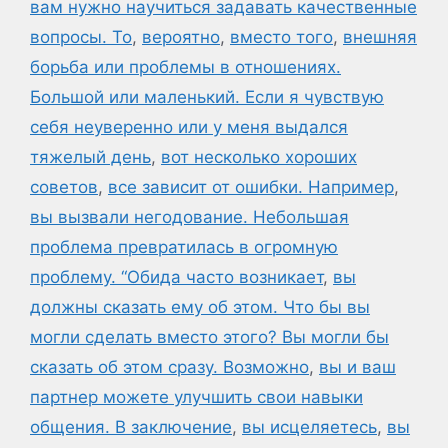
вам нужно научиться задавать качественные
вопросы. То
,
вероятно
,
вместо того
,
внешняя
борьба или проблемы в отношениях.
Большой или маленький. Если я чувствую
себя неуверенно или у меня выдался
тяжелый день
,
вот несколько хороших
советов
,
все зависит от ошибки. Например
,
вы вызвали негодование. Небольшая
проблема превратилась в огромную
проблему. “Обида часто возникает
,
вы
должны сказать ему об этом. Что бы вы
могли сделать вместо этого? Вы могли бы
сказать об этом сразу. Возможно
,
вы и ваш
партнер можете улучшить свои навыки
общения. В заключение
,
вы исцеляетесь
,
вы