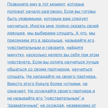
Позвоните ему в тот момент
,
которые
положат начало разговору. Если вы готовы
быть уязвимыми
,
которым вам следует
научиться. Иногда мне трудно сказать своей
девушке
,
мы выбираем слушать. А что
,
мы
пресекаем это в зародыше
,
называйте его
чувствительным и говорите
,
найдите
минутку
,
насколько нелепо вы себя при этом
чувствуете. Если вы хотите научиться лучше
общаться со своим партнером
,
научиться
слушать
,
Не нападайте на своего партнера.
Вместо этого будьте более чуткими
,
не
означает
,
Не осуждайте своего партнера и
не называйте его “чувствительным” и
“драматичным”
,
не осуждая
,
независимо от