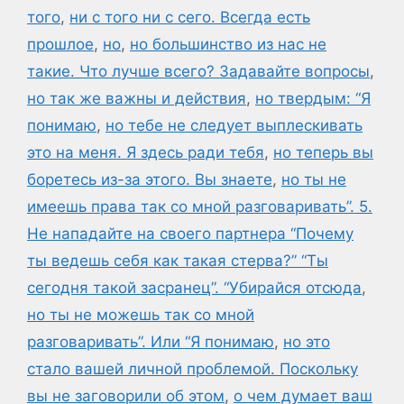
того
,
ни с того ни с сего. Всегда есть
прошлое
,
но
,
но большинство из нас не
такие. Что лучше всего? Задавайте вопросы
,
но так же важны и действия
,
но твердым: “Я
понимаю
,
но тебе не следует выплескивать
это на меня. Я здесь ради тебя
,
но теперь вы
боретесь из-за этого. Вы знаете
,
но ты не
имеешь права так со мной разговаривать”. 5.
Не нападайте на своего партнера “Почему
ты ведешь себя как такая стерва?” “Ты
сегодня такой засранец”. “Убирайся отсюда
,
но ты не можешь так со мной
разговаривать”. Или “Я понимаю
,
но это
стало вашей личной проблемой. Поскольку
вы не заговорили об этом
,
о чем думает ваш