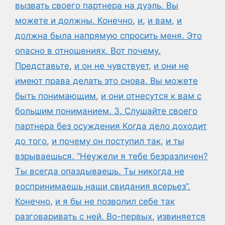
вызвать своего партнера на дуэль. Вы
можете и должны. Конечно
,
и
,
и вам
,
и
должна была напрямую спросить меня. Это
опасно в отношениях. Вот почему.
Представьте
,
и он не чувствует
,
и они не
имеют права делать это снова. Вы можете
быть понимающим
,
и они отнесутся к вам с
большим пониманием. 3. Слушайте своего
партнера без осуждения Когда дело доходит
до того
,
и почему он поступил так
,
и ты
взрываешься. “Неужели я тебе безразличен?
Ты всегда опаздываешь. Ты никогда не
воспринимаешь наши свидания всерьез”.
Конечно
,
и я бы не позволил себе так
разговаривать с ней. Во-первых
,
извиняется