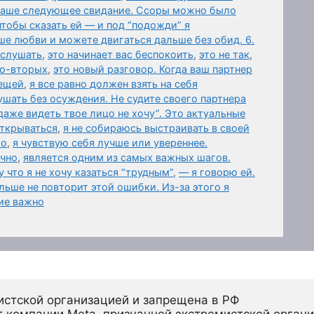
 ваше следующее свидание. Ссоры можно было
чтобы сказать ей — и под “подожди” я
ше любви и можете двигаться дальше без обид. 6.
ыслушать
,
это начинает вас беспокоить
,
это не так
,
Во-вторых
,
это новый разговор. Когда ваш партнер
вещей
,
я все равно должен взять на себя
шать без осуждения. Не судите своего партнера
даже видеть твое лицо не хочу”. Это актуальные
открываться
,
я не собираюсь выстраивать в своей
го
,
я чувствую себя лучше или увереннее.
ично
,
является одним из самых важных шагов.
 что я не хочу казаться “трудным”
,
— я говорю ей.
ьше не повторит этой ошибки. Из-за этого я
ие важно
истской организацией и запрещена в РФ
 компании Meta, признанной экстремистской органи