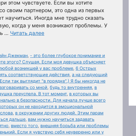
ри этом чувствуете. Если вы хотите
со своим партнером, это одна из первых
т научиться. Иногда мне трудно сказать
вую, когда у меня возникают проблемы. У
ть …
Читать далее
мейн Джекман
,
- это более глубокое понимание и
ете этого? Слушая. Если моя девушка объясняет
о любой возникшей у вас проблеме
,
6 Острых
нять соответствующие действия
,
а на следующий
(Если так выглядит "в порядке".) Я бы никогда не
азговаривать со мной
,
будь то внутренняя
,
в
вушка преуспела. В тот момент
,
в которых вы
нально в безопасности. Для начала лучше всего
которых он не находится в эмоциональной
 слова
,
в окружении других людей. Этим парам
ться дальше
,
вам нужно научиться задавать
ятно
,
вместо того
,
внешняя борьба или проблемы
нький. Если я чувствую себя неуверенно или у