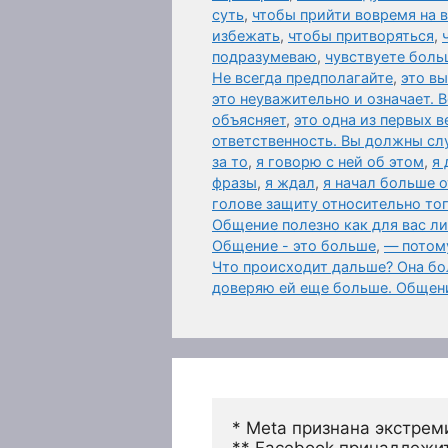
суть
,
чтобы прийти вовремя на
избежать
,
чтобы притворяться
,
подразумеваю
,
чувствуете боль
Не всегда предполагайте
,
это в
это неуважительно и означает. 
объясняет
,
это одна из первых 
ответственность. Вы должны слу
за то
,
я говорю с ней об этом
,
я 
фразы
,
я ждал
,
я начал больше 
голове защиту относительно то
Общение полезно как для вас л
Общение - это больше
,
— потому
Что происходит дальше? Она бол
доверяю ей еще больше. Общен
* Meta признана экстрем
** Facebook принадлежит