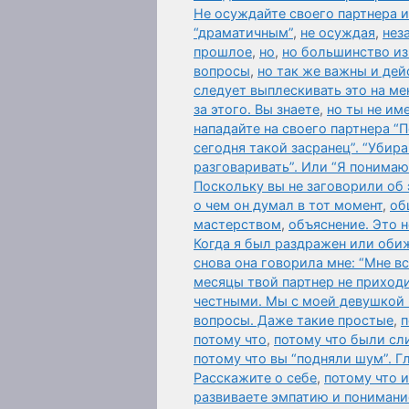
Не осуждайте своего партнера и
“драматичным”
,
не осуждая
,
нез
прошлое
,
но
,
но большинство из 
вопросы
,
но так же важны и дей
следует выплескивать это на мен
за этого. Вы знаете
,
но ты не им
нападайте на своего партнера “
сегодня такой засранец”. “Убир
разговаривать”. Или “Я понимаю
Поскольку вы не заговорили об
о чем он думал в тот момент
,
об
мастерством
,
объяснение. Это 
Когда я был раздражен или оби
снова она говорила мне: “Мне в
месяцы твой партнер не приходи
честными. Мы с моей девушкой 
вопросы. Даже такие простые
,
п
потому что
,
потому что были сл
потому что вы “подняли шум”. Гл
Расскажите о себе
,
потому что 
развиваете эмпатию и понимани