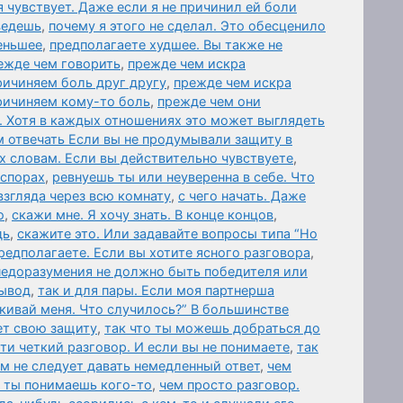
я чувствует. Даже если я не причинил ей боли
ведешь
,
почему я этого не сделал. Это обесценило
еньшее
,
предполагаете худшее. Вы также не
ежде чем говорить
,
прежде чем искра
ричиняем боль друг другу
,
прежде чем искра
причиняем кому-то боль
,
прежде чем они
. Хотя в каждых отношениях это может выглядеть
 отвечать Если вы не продумывали защиту в
х словам. Если вы действительно чувствуете
,
 спорах
,
ревнуешь ты или неуверенна в себе. Что
взгляда через всю комнату
,
с чего начать. Даже
о
,
скажи мне. Я хочу знать. В конце концов
,
дь
,
скажите это. Или задавайте вопросы типа “Но
редполагаете. Если вы хотите ясного разговора
,
 недоразумения не должно быть победителя или
вывод
,
так и для пары. Если моя партнерша
лкивай меня. Что случилось?” В большинстве
ет свою защиту
,
так что ты можешь добраться до
и четкий разговор. И если вы не понимаете
,
так
ам не следует давать немедленный ответ
,
чем
а ты понимаешь кого-то
,
чем просто разговор.