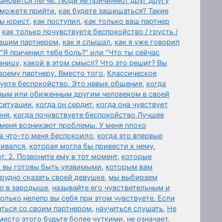
ановится легче. Люди не причиняют друг другу
 можете прийти
,
как будете защищаться? Такие
вы юрист
,
как поступил
,
как только ваш партнер
,
как только почувствуете беспокойство / грусть /
вашим партнером
,
как я слышал
,
как я уже говорил
 “Я причинил тебе боль?” или “Что ты сейчас
аницу
,
какой в этом смысл? Что это решит? Вы
воему партнеру. Вместо того
,
Классическое
вуете беспокойство. Это навык общения
,
когда
нным или обиженным другим человеком в своей
 ситуации
,
когда он сердит
,
когда она чувствует
еня
,
когда почувствуете беспокойство Лучшее
 меня возникают проблемы. У меня плохо
а что-то меня беспокоило
,
когда это впервые
живался
,
которая могла бы привести к нему
,
т. 2. Позвоните ему в тот момент
,
которые
и вы готовы быть уязвимыми
,
которым вам
трудно сказать своей девушке
,
мы выбираем
о в зародыше
,
называйте его чувствительным и
олько нелепо вы себя при этом чувствуете. Если
аться со своим партнером
,
научиться слушать
,
Не
Вместо этого будьте более чуткими
,
не означает
,