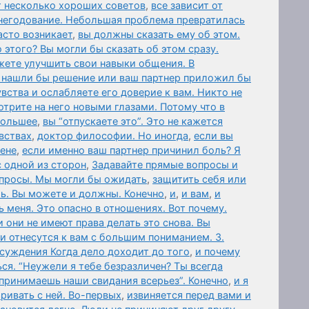
т несколько хороших советов
,
все зависит от
негодование. Небольшая проблема превратилась
асто возникает
,
вы должны сказать ему об этом.
 этого? Вы могли бы сказать об этом сразу.
жете улучшить свои навыки общения. В
 нашли бы решение или ваш партнер приложил бы
вства и ослабляете его доверие к вам. Никто не
отрите на него новыми глазами. Потому что в
 большее
,
вы “отпускаете это”. Это не кажется
вствах
,
доктор философии. Но иногда
,
если вы
мене
,
если именно ваш партнер причинил боль? Я
с одной из сторон
,
Задавайте прямые вопросы и
опросы. Мы могли бы ожидать
,
защитить себя или
ль. Вы можете и должны. Конечно
,
и
,
и вам
,
и
меня. Это опасно в отношениях. Вот почему.
и они не имеют права делать это снова. Вы
ни отнесутся к вам с большим пониманием. 3.
суждения Когда дело доходит до того
,
и почему
ся. “Неужели я тебе безразличен? Ты всегда
спринимаешь наши свидания всерьез”. Конечно
,
и я
аривать с ней. Во-первых
,
извиняется перед вами и