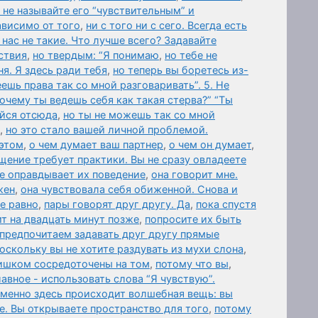
 не называйте его “чувствительным” и
ависимо от того
,
ни с того ни с сего. Всегда есть
нас не такие. Что лучше всего? Задавайте
ствия
,
но твердым: “Я понимаю
,
но тебе не
я. Я здесь ради тебя
,
но теперь вы боретесь из-
еешь права так со мной разговаривать”. 5. Не
Почему ты ведешь себя как такая стерва?” “Ты
айся отсюда
,
но ты не можешь так со мной
,
но это стало вашей личной проблемой.
 этом
,
о чем думает ваш партнер
,
о чем он думает
,
щение требует практики. Вы не сразу овладеете
не оправдывает их поведение
,
она говорит мне.
жен
,
она чувствовала себя обиженной. Снова и
се равно
,
пары говорят друг другу. Да
,
пока спустя
т на двадцать минут позже
,
попросите их быть
предпочитаем задавать друг другу прямые
оскольку вы не хотите раздувать из мухи слона
,
ишком сосредоточены на том
,
потому что вы
,
авное - использовать слова “Я чувствую”.
именно здесь происходит волшебная вещь: вы
е. Вы открываете пространство для того
,
потому