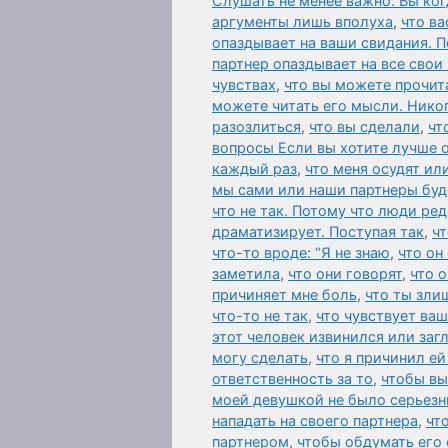
Слушать не менее важно. Вы ког
аргументы лишь вполуха
,
что ва
опаздывает на ваши свидания. П
партнер опаздывает на все свои
чувствах
,
что вы можете прочит
можете читать его мысли. Нико
разозлиться
,
что вы сделали
,
чт
вопросы Если вы хотите лучше 
каждый раз
,
что меня осудят ил
мы сами или наши партнеры буд
что не так. Потому что люди ред
драматизирует. Поступая так
,
чт
что-то вроде: “Я не знаю
,
что он
заметила
,
что они говорят
,
что 
причиняет мне боль
,
что ты зли
что-то не так
,
что чувствует ваш
этот человек извинился или за
могу сделать
,
что я причинил ей
ответственность за то
,
чтобы вы
моей девушкой не было серьезн
нападать на своего партнера
,
чт
партнером
,
чтобы обдумать его 