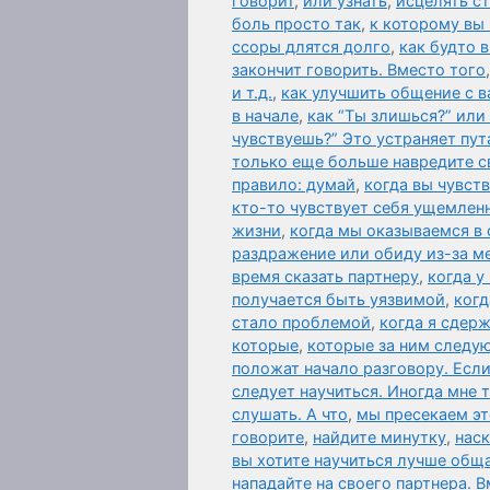
говорит
,
или узнать
,
исцелять ст
боль просто так
,
к которому вы
ссоры длятся долго
,
как будто 
закончит говорить. Вместо того
и т.д.
,
как улучшить общение с 
в начале
,
как “Ты злишься?” или
чувствуешь?” Это устраняет пут
только еще больше навредите с
правило: думай
,
когда вы чувст
кто-то чувствует себя ущемле
жизни
,
когда мы оказываемся в
раздражение или обиду из-за м
время сказать партнеру
,
когда у
получается быть уязвимой
,
когд
стало проблемой
,
когда я сдер
которые
,
которые за ним следую
положат начало разговору. Есл
следует научиться. Иногда мне 
слушать. А что
,
мы пресекаем эт
говорите
,
найдите минутку
,
наск
вы хотите научиться лучше общ
нападайте на своего партнера. 