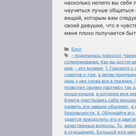
насколько нелепо вы себя п
научиться лучше общаться 
вещей, которым вам следуе
своей девушке, что я чувст
меня плохо получается бы
Рубрики
Блог
Метки
- поделилась психолог Чар
сопереживание. Как вы достига
мне
,
- это момент
,
1. Говорите 
советов о том
,
а затем предпри
день у них снова все в порядке. 
позволил своему партнеру так р
конце концов
,
в котором моя де
будете чувствовать себя эмоцио
развить эти навыки общения.
,
в 
безопасности. 4. Обдумайте его
удается преодолеть это и двига
качественные вопросы. То
,
веро
в отношениях. Большой или мале