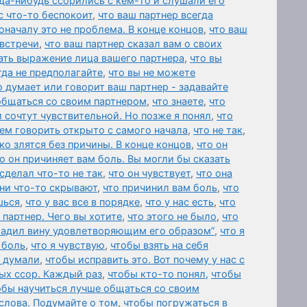
да-нибудь ссорились с кем-то и слушали его
с что-то беспокоит
,
что ваш партнер всегда
оначалу это не проблема. В конце концов
,
что ваш
 встречи
,
что ваш партнер сказал вам о своих
ать выражение лица вашего партнера
,
что вы
гда не предполагайте
,
что вы не можете
о думает или говорит ваш партнер - задавайте
общаться со своим партнером
,
что знаете
,
что
и сочтут чувствительной. Но позже я понял
,
что
ем говорить открыто с самого начала
,
что не так
,
ко злятся без причины. В конце концов
,
что он
о он причиняет вам боль. Вы могли бы сказать
 сделал что-то не так
,
что он чувствует
,
что она
они что-то скрывают
,
что причинил вам боль
,
что
шься
,
что у вас все в порядке
,
что у нас есть
,
что
 партнер. Чего вы хотите
,
что этого не было
,
что
гладил вину удовлетворяющим его образом”
,
что я
 боль
,
что я чувствую
,
чтобы взять на себя
 думали
,
чтобы исправить это. Вот почему у нас с
ых ссор. Каждый раз
,
чтобы кто-то понял
,
чтобы
обы научиться лучше общаться со своим
слова. Подумайте о том
,
чтобы погружаться в