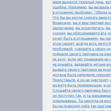
меня выдался тяжелый день
,
во
ошибки. Например
,
вы вызвали 
в огромную проблему. “Обида ч
Что бы вы могли сделать вместо
Возможно
,
вы и ваш партнер мо
заключение
,
вы исцеляетесь
,
вы
усилия
,
вы обесцениваете его чу
хочет быть в отношениях
,
вы см
этом секрет: всегда есть нечто
проблемой
,
говорите о своих чу
поймали своего партнера на из
не хочу
,
если нет понимания ни 
не думайте
,
задавайте четкие в
вызвать своего партнера на дуэ
должна была напрямую спросить 
Представьте
,
и он не чувствует
,
можете быть понимающим
,
и о
Слушайте своего партнера без о
он поступил так
,
и ты взрываешь
опаздываешь. Ты никогда не во
бы не позволил себе так разгов