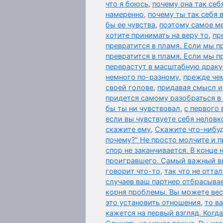
что я боюсь
,
почему она так себ
намеренно
,
почему ты так себя 
бы ее чувства
,
поэтому самое м
хотите принимать на веру то
,
пр
превратится в пламя. Если мы п
превратится в пламя. Если мы 
перерастут в масштабную драку
немного по-разному
,
прежде чем
своей голове
,
придавая смысл и
придется самому разобраться в
бы ты ни чувствовал
,
с первого 
если вы чувствуете себя неловк
скажите ему
,
Скажите что-нибу
почему?” Не просто молчите и п
спор не заканчивается. В конце
проигравшего. Самый важный 
говорит что-то
,
так что не отта
случаев ваш партнер отбрасыва
корня проблемы. Вы можете вест
это установить отношения
,
то в
кажется на первый взгляд. Когд