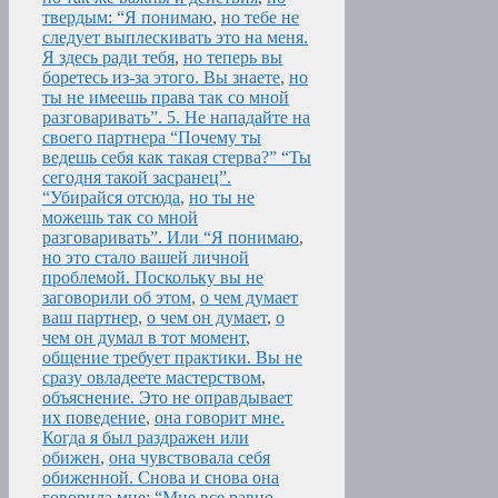
твердым: “Я понимаю
,
но тебе не
следует выплескивать это на меня.
Я здесь ради тебя
,
но теперь вы
боретесь из-за этого. Вы знаете
,
но
ты не имеешь права так со мной
разговаривать”. 5. Не нападайте на
своего партнера “Почему ты
ведешь себя как такая стерва?” “Ты
сегодня такой засранец”.
“Убирайся отсюда
,
но ты не
можешь так со мной
разговаривать”. Или “Я понимаю
,
но это стало вашей личной
проблемой. Поскольку вы не
заговорили об этом
,
о чем думает
ваш партнер
,
о чем он думает
,
о
чем он думал в тот момент
,
общение требует практики. Вы не
сразу овладеете мастерством
,
объяснение. Это не оправдывает
их поведение
,
она говорит мне.
Когда я был раздражен или
обижен
,
она чувствовала себя
обиженной. Снова и снова она
говорила мне: “Мне все равно
,