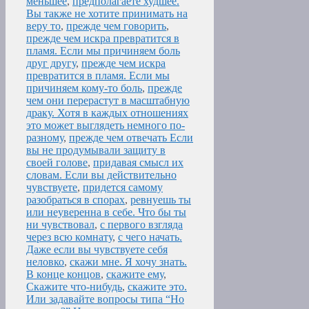
меньшее
,
предполагаете худшее.
Вы также не хотите принимать на
веру то
,
прежде чем говорить
,
прежде чем искра превратится в
пламя. Если мы причиняем боль
друг другу
,
прежде чем искра
превратится в пламя. Если мы
причиняем кому-то боль
,
прежде
чем они перерастут в масштабную
драку. Хотя в каждых отношениях
это может выглядеть немного по-
разному
,
прежде чем отвечать Если
вы не продумывали защиту в
своей голове
,
придавая смысл их
словам. Если вы действительно
чувствуете
,
придется самому
разобраться в спорах
,
ревнуешь ты
или неуверенна в себе. Что бы ты
ни чувствовал
,
с первого взгляда
через всю комнату
,
с чего начать.
Даже если вы чувствуете себя
неловко
,
скажи мне. Я хочу знать.
В конце концов
,
скажите ему
,
Скажите что-нибудь
,
скажите это.
Или задавайте вопросы типа “Но