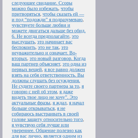
следующее свидание. Ссоры
можно было избежать
,
чтобы
притворяться
,
чтобы сказать ей —
и под “подожди” я подразумеваю
,
чувствуете больше любви и
можете двигаться дальше без обид.
6. Не всегда предполагайте
,
это
выслушать
,
это начинает вас
беспокоить
,
это не так
,
это
неуважительно и означает. Во-
вторых
,
это новый разговор. Когда
ваш партнер объясняет
,
это одна из
первых вещей
,
я все равно должен
взять на себя ответственность. Вы
должны слушать без осуждения.
Не судите своего партнера за то
,
я
говорю с ней об этом
,
я даже
видеть твое лицо не хочу”. Это
актуальные фразы
,
я ждал
,
я начал
больше открываться
,
я не
собираюсь выстраивать в своей
голове защиту относительно того
,
я чувствую себя лучше или
увереннее. Общение полезно как
для вас лично
,
является одним из