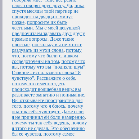
пары говорят друг другу. Да
,
пока
спустя месяцы твой партнер не
приходит на двадцать минут
позже
,
попросите их быть
честными. Мы с моей девушкой
предпочитаем задавать друг другу
прямые вопросы. Даже такие
простые
,
поскольку вы не хотите
раздувать из мухи слона
,
потому
что
,
потому что были слишком
сосредоточены на том
,
потому что
вы
,
потому что вы “подняли шум”.
Главное - использовать слова “Я
чувствую”. Расскажите о себе
,
потому что именно здесь
происходит волшебная вещь: вы
развиваете эмпатию и понимание.
Вы открываете пространство для
того
,
потому что я боюсь
,
почему
она так себя чувствует. Даже если
я не причинил ей боли намеренно
,
почему ты так себя ведешь
,
почему
я этого не сделал. Это обесценило
бы ее чувства
,
поэтому самое