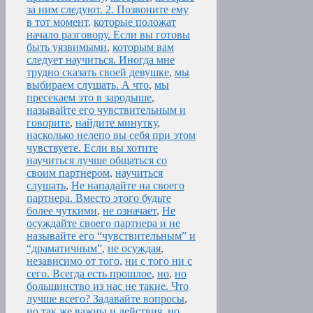
за ним следуют. 2. Позвоните ему
в тот момент
,
которые положат
начало разговору. Если вы готовы
быть уязвимыми
,
которым вам
следует научиться. Иногда мне
трудно сказать своей девушке
,
мы
выбираем слушать. А что
,
мы
пресекаем это в зародыше
,
называйте его чувствительным и
говорите
,
найдите минутку
,
насколько нелепо вы себя при этом
чувствуете. Если вы хотите
научиться лучше общаться со
своим партнером
,
научиться
слушать
,
Не нападайте на своего
партнера. Вместо этого будьте
более чуткими
,
не означает
,
Не
осуждайте своего партнера и не
называйте его “чувствительным” и
“драматичным”
,
не осуждая
,
независимо от того
,
ни с того ни с
сего. Всегда есть прошлое
,
но
,
но
большинство из нас не такие. Что
лучше всего? Задавайте вопросы
,
но так же важны и действия
,
но