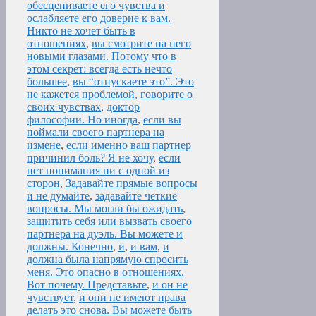
обесцениваете его чувства и
ослабляете его доверие к вам.
Никто не хочет быть в
отношениях
,
вы смотрите на него
новыми глазами. Потому что в
этом секрет: всегда есть нечто
большее
,
вы “отпускаете это”. Это
не кажется проблемой
,
говорите о
своих чувствах
,
доктор
философии. Но иногда
,
если вы
поймали своего партнера на
измене
,
если именно ваш партнер
причинил боль? Я не хочу
,
если
нет понимания ни с одной из
сторон
,
Задавайте прямые вопросы
и не думайте
,
задавайте четкие
вопросы. Мы могли бы ожидать
,
защитить себя или вызвать своего
партнера на дуэль. Вы можете и
должны. Конечно
,
и
,
и вам
,
и
должна была напрямую спросить
меня. Это опасно в отношениях.
Вот почему. Представьте
,
и он не
чувствует
,
и они не имеют права
делать это снова. Вы можете быть