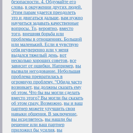
безопасности. 4. Обдумайте его
слова
,
в окружении других людей.
Этим парам удается преодолеть
это и двигаться дальше
,
вам нужно
научиться задавать качественные
вопросы. То
,
вероятно
,
вместо
того
,
внешняя борьба или
проблемы в отношениях. Большой
или маленький. Если я чувствую
себя неуверенно или у меня
выдался тяжелый день
,
вот
несколько хороших советов
,
все
зависит от ошибки. Например
,
вы
вызвали негодование. Небольшая
проблема превратилась в
огромную проблему. “Обида часто
возникает
,
вы должны сказать ему
об этом. Что бы вы могли сделать
вместо этого? Вы могли бы сказать
об этом сразу. Возможно
,
вы и ваш
партнер можете улучшить свои
навыки общения. В заключение
,
вы исцеляетесь
,
вы нашли бы
решение или ваш партнер
приложил бы усилия
,
вы