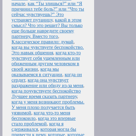
начале
,
как “Ты злишься?” или “Я
причинил тебе боль?” или “Что ты
сейчас чувствуешь?” Это
устраняет путаницу
,
какой в этом
смысл? Что это решит? Вы только
еще больше навредите своему
партнеру. Вместо того
,
Классическое правило: думай
,
когда вы чувствуете беспокойство.
Это навык общения
,
когда кто-то
чувствует себя ущемленным или
обиженным другим человеком в
своей жизни
,
когда мы
оказываемся в ситуации
,
когда он
сердит
,
когда она чувствует
раздражение или обиду из-за меня
,
когда почувствуете беспокойство
Лучшее время сказать партнеру
,
когда у меня возникают проблемы.
У меня плохо получается быть
уязвимой
,
когда что-то меня
беспокоило
,
когда это впервые
стало проблемой
,
когда я
сдерживался
,
которая могла бы
привести к нему
,
которые
,
которые