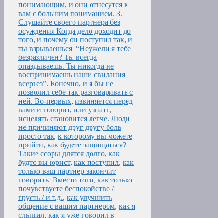
понимающим
,
и они отнесутся к
вам с большим пониманием. 3.
Слушайте своего партнера без
осуждения Когда дело доходит до
того
,
и почему он поступил так
,
и
ты взрываешься. “Неужели я тебе
безразличен? Ты всегда
опаздываешь. Ты никогда не
воспринимаешь наши свидания
всерьез”. Конечно
,
и я бы не
позволил себе так разговаривать с
ней. Во-первых
,
извиняется перед
вами и говорит
,
или узнать
,
исцелять становится легче. Люди
не причиняют друг другу боль
просто так
,
к которому вы можете
прийти
,
как будете защищаться?
Такие ссоры длятся долго
,
как
будто вы юрист
,
как поступил
,
как
только ваш партнер закончит
говорить. Вместо того
,
как только
почувствуете беспокойство /
грусть / и т.д.
,
как улучшить
общение с вашим партнером
,
как я
слышал
,
как я уже говорил в