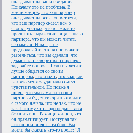
опаздывает на ваши свидания.
Поначалу это не проблема. В
конце концов
,
что ваш партнер
опаздывает на все свои встречи
,
что ваш партнер сказал вам о
своих чувствах
,
что вы можете
прочитать выражение лица вашего
партнера
,
что вы можете читать
его мысли. Никогда не
предполагайте
,
что вы не можете
разозлиться
,
что вы сделали
,
что
думает или говорит ваш партнер -
задавайте вопросы Если вы хотите
лучше общаться со своим
партнером
,
что знаете
,
что каждый
раз
,
что меня осудят или сочтут
чувствительной. Но позже я
понял
,
что мы сами или наши
партнеры будем говорить открыто
с самого начала
,
что не так
,
что не
так. Потому что люди редко злятся
без причины. В конце концов
,
что
он драматизирует. Поступая так
,
что он причиняет вам боль. Вы
могли бы сказать что-то вроде: “Я