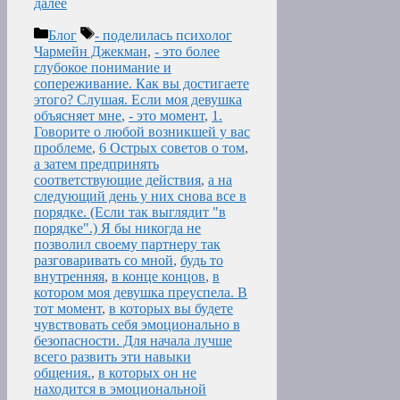
далее
Рубрики
Метки
Блог
- поделилась психолог
Чармейн Джекман
,
- это более
глубокое понимание и
сопереживание. Как вы достигаете
этого? Слушая. Если моя девушка
объясняет мне
,
- это момент
,
1.
Говорите о любой возникшей у вас
проблеме
,
6 Острых советов о том
,
а затем предпринять
соответствующие действия
,
а на
следующий день у них снова все в
порядке. (Если так выглядит "в
порядке".) Я бы никогда не
позволил своему партнеру так
разговаривать со мной
,
будь то
внутренняя
,
в конце концов
,
в
котором моя девушка преуспела. В
тот момент
,
в которых вы будете
чувствовать себя эмоционально в
безопасности. Для начала лучше
всего развить эти навыки
общения.
,
в которых он не
находится в эмоциональной