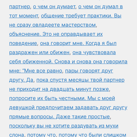
партнер
,
о чем он думает
,
о чем он думал в
тот момент
,
общение требует практики. Вы
не сразу овладеете мастерством
,
объяснение. Это не оправдывает их
поведение
,
она говорит мне. Когда я был
раздражен или обижен
,
она чувствовала
себя обиженной. Снова и снова она говорила
мне: “Мне все равно
,
пары говорят друг
другу. Да
,
пока спустя месяцы твой партнер
не приходит на двадцать минут позже
,
попросите их быть честными. Мы с моей
девушкой предпочитаем задавать друг другу
прямые вопросы. Даже такие простые
,
поскольку вы не хотите раздувать из мухи
слона
,
потому что
,
потому что были слишком