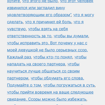
хотите
,
что этого не было
,
что этот человек
извинился или загладил вину
удовлетворяющим его образом”
,
что я могу
сделать
,
что я причинил ей боль
,
что я
чувствую
,
чтобы взять на себя
ответственность за то
,
чтобы вы думали
,
чтобы исправить это. Вот почему у нас с
моей девушкой не было серьезных ссор.
Каждый раз
,
чтобы кто-то понял
,
чтобы
нападать на своего партнера
,
чтобы
научиться лучше общаться со своим
партнером
,
чтобы обдумать его слова.
Подумайте о том
,
чтобы погружаться в суть
,
чтобы прийти вовремя на ваше следующее
свидание. Ссоры можно было избежать
,