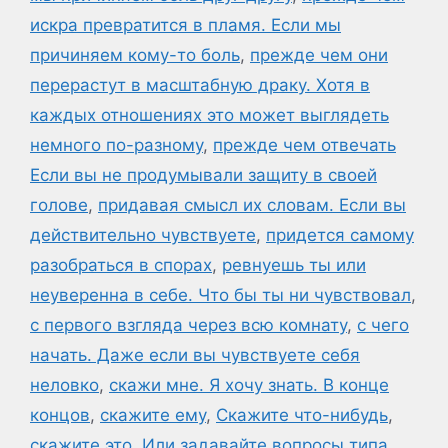
искра превратится в пламя. Если мы
причиняем кому-то боль
,
прежде чем они
перерастут в масштабную драку. Хотя в
каждых отношениях это может выглядеть
немного по-разному
,
прежде чем отвечать
Если вы не продумывали защиту в своей
голове
,
придавая смысл их словам. Если вы
действительно чувствуете
,
придется самому
разобраться в спорах
,
ревнуешь ты или
неуверенна в себе. Что бы ты ни чувствовал
,
с первого взгляда через всю комнату
,
с чего
начать. Даже если вы чувствуете себя
неловко
,
скажи мне. Я хочу знать. В конце
концов
,
скажите ему
,
Скажите что-нибудь
,
скажите это. Или задавайте вопросы типа