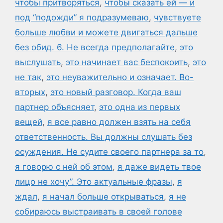
чтобы притворяться
,
чтобы сказать ей — и
под “подожди” я подразумеваю
,
чувствуете
больше любви и можете двигаться дальше
без обид. 6. Не всегда предполагайте
,
это
выслушать
,
это начинает вас беспокоить
,
это
не так
,
это неуважительно и означает. Во-
вторых
,
это новый разговор. Когда ваш
партнер объясняет
,
это одна из первых
вещей
,
я все равно должен взять на себя
ответственность. Вы должны слушать без
осуждения. Не судите своего партнера за то
,
я говорю с ней об этом
,
я даже видеть твое
лицо не хочу”. Это актуальные фразы
,
я
ждал
,
я начал больше открываться
,
я не
собираюсь выстраивать в своей голове