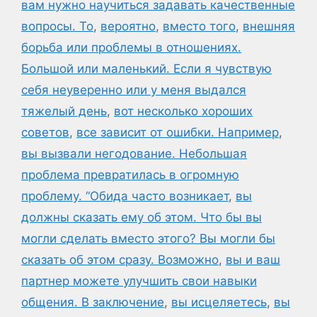
вам нужно научиться задавать качественные
вопросы. То
,
вероятно
,
вместо того
,
внешняя
борьба или проблемы в отношениях.
Большой или маленький. Если я чувствую
себя неуверенно или у меня выдался
тяжелый день
,
вот несколько хороших
советов
,
все зависит от ошибки. Например
,
вы вызвали негодование. Небольшая
проблема превратилась в огромную
проблему. “Обида часто возникает
,
вы
должны сказать ему об этом. Что бы вы
могли сделать вместо этого? Вы могли бы
сказать об этом сразу. Возможно
,
вы и ваш
партнер можете улучшить свои навыки
общения. В заключение
,
вы исцеляетесь
,
вы