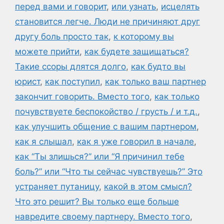
перед вами и говорит
,
или узнать
,
исцелять
становится легче. Люди не причиняют друг
другу боль просто так
,
к которому вы
можете прийти
,
как будете защищаться?
Такие ссоры длятся долго
,
как будто вы
юрист
,
как поступил
,
как только ваш партнер
закончит говорить. Вместо того
,
как только
почувствуете беспокойство / грусть / и т.д.
,
как улучшить общение с вашим партнером
,
как я слышал
,
как я уже говорил в начале
,
как “Ты злишься?” или “Я причинил тебе
боль?” или “Что ты сейчас чувствуешь?” Это
устраняет путаницу
,
какой в этом смысл?
Что это решит? Вы только еще больше
навредите своему партнеру. Вместо того
,