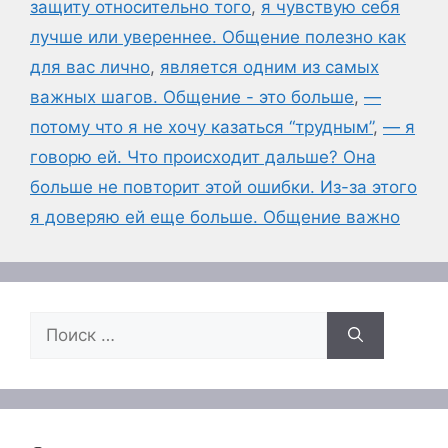
защиту относительно того
,
я чувствую себя
лучше или увереннее. Общение полезно как
для вас лично
,
является одним из самых
важных шагов. Общение - это больше
,
—
потому что я не хочу казаться “трудным”
,
— я
говорю ей. Что происходит дальше? Она
больше не повторит этой ошибки. Из-за этого
я доверяю ей еще больше. Общение важно
Поиск: