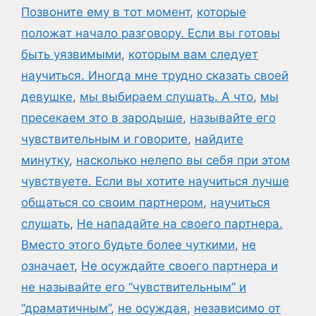
Позвоните ему в тот момент
,
которые
положат начало разговору. Если вы готовы
быть уязвимыми
,
которым вам следует
научиться. Иногда мне трудно сказать своей
девушке
,
мы выбираем слушать. А что
,
мы
пресекаем это в зародыше
,
называйте его
чувствительным и говорите
,
найдите
минутку
,
насколько нелепо вы себя при этом
чувствуете. Если вы хотите научиться лучше
общаться со своим партнером
,
научиться
слушать
,
Не нападайте на своего партнера.
Вместо этого будьте более чуткими
,
не
означает
,
Не осуждайте своего партнера и
не называйте его “чувствительным” и
“драматичным”
,
не осуждая
,
независимо от