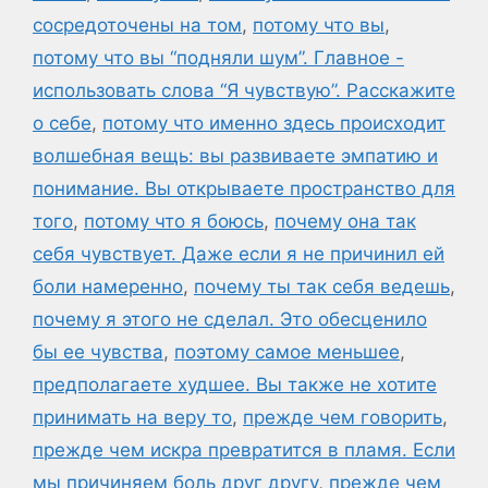
сосредоточены на том
,
потому что вы
,
потому что вы “подняли шум”. Главное -
использовать слова “Я чувствую”. Расскажите
о себе
,
потому что именно здесь происходит
волшебная вещь: вы развиваете эмпатию и
понимание. Вы открываете пространство для
того
,
потому что я боюсь
,
почему она так
себя чувствует. Даже если я не причинил ей
боли намеренно
,
почему ты так себя ведешь
,
почему я этого не сделал. Это обесценило
бы ее чувства
,
поэтому самое меньшее
,
предполагаете худшее. Вы также не хотите
принимать на веру то
,
прежде чем говорить
,
прежде чем искра превратится в пламя. Если
мы причиняем боль друг другу
,
прежде чем