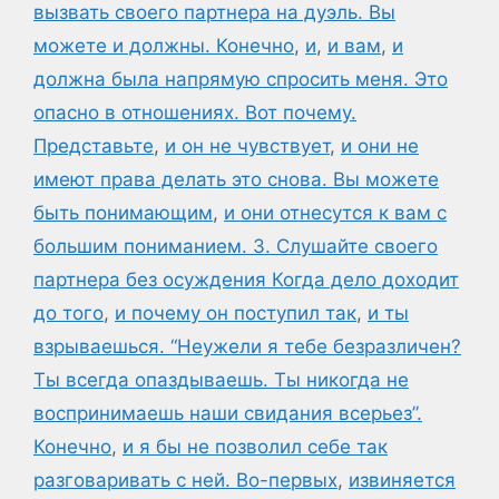
вызвать своего партнера на дуэль. Вы
можете и должны. Конечно
,
и
,
и вам
,
и
должна была напрямую спросить меня. Это
опасно в отношениях. Вот почему.
Представьте
,
и он не чувствует
,
и они не
имеют права делать это снова. Вы можете
быть понимающим
,
и они отнесутся к вам с
большим пониманием. 3. Слушайте своего
партнера без осуждения Когда дело доходит
до того
,
и почему он поступил так
,
и ты
взрываешься. “Неужели я тебе безразличен?
Ты всегда опаздываешь. Ты никогда не
воспринимаешь наши свидания всерьез”.
Конечно
,
и я бы не позволил себе так
разговаривать с ней. Во-первых
,
извиняется