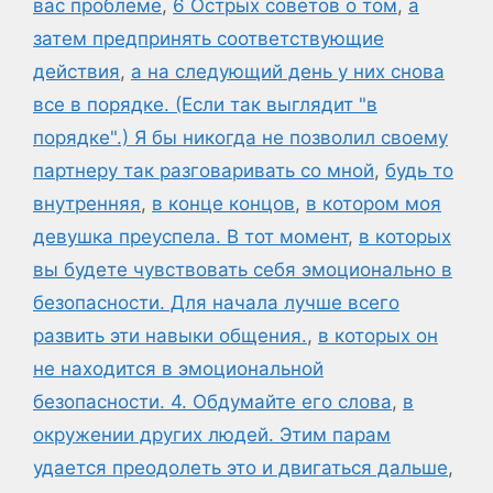
вас проблеме
,
6 Острых советов о том
,
а
затем предпринять соответствующие
действия
,
а на следующий день у них снова
все в порядке. (Если так выглядит "в
порядке".) Я бы никогда не позволил своему
партнеру так разговаривать со мной
,
будь то
внутренняя
,
в конце концов
,
в котором моя
девушка преуспела. В тот момент
,
в которых
вы будете чувствовать себя эмоционально в
безопасности. Для начала лучше всего
развить эти навыки общения.
,
в которых он
не находится в эмоциональной
безопасности. 4. Обдумайте его слова
,
в
окружении других людей. Этим парам
удается преодолеть это и двигаться дальше
,