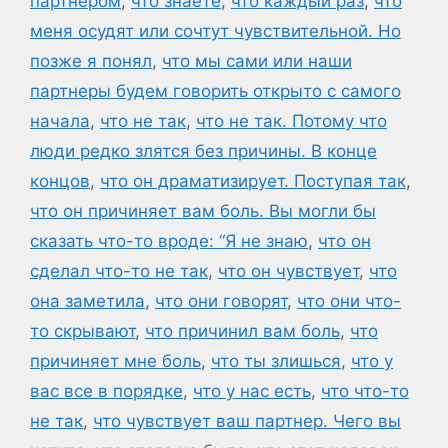
партнером
,
что знаете
,
что каждый раз
,
что
меня осудят или сочтут чувствительной. Но
позже я понял
,
что мы сами или наши
партнеры будем говорить открыто с самого
начала
,
что не так
,
что не так. Потому что
люди редко злятся без причины. В конце
концов
,
что он драматизирует. Поступая так
,
что он причиняет вам боль. Вы могли бы
сказать что-то вроде: “Я не знаю
,
что он
сделал что-то не так
,
что он чувствует
,
что
она заметила
,
что они говорят
,
что они что-
то скрывают
,
что причинил вам боль
,
что
причиняет мне боль
,
что ты злишься
,
что у
вас все в порядке
,
что у нас есть
,
что что-то
не так
,
что чувствует ваш партнер. Чего вы