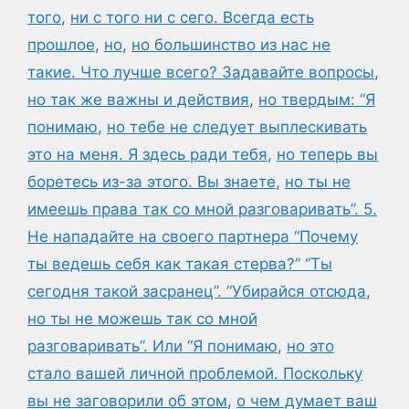
того
,
ни с того ни с сего. Всегда есть
прошлое
,
но
,
но большинство из нас не
такие. Что лучше всего? Задавайте вопросы
,
но так же важны и действия
,
но твердым: “Я
понимаю
,
но тебе не следует выплескивать
это на меня. Я здесь ради тебя
,
но теперь вы
боретесь из-за этого. Вы знаете
,
но ты не
имеешь права так со мной разговаривать”. 5.
Не нападайте на своего партнера “Почему
ты ведешь себя как такая стерва?” “Ты
сегодня такой засранец”. “Убирайся отсюда
,
но ты не можешь так со мной
разговаривать”. Или “Я понимаю
,
но это
стало вашей личной проблемой. Поскольку
вы не заговорили об этом
,
о чем думает ваш