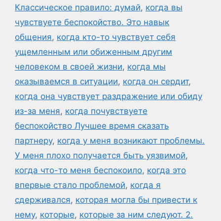
Классическое правило: думай
,
когда вы
чувствуете беспокойство. Это навык
общения
,
когда кто-то чувствует себя
ущемленным или обиженным другим
человеком в своей жизни
,
когда мы
оказываемся в ситуации
,
когда он сердит
,
когда она чувствует раздражение или обиду
из-за меня
,
когда почувствуете
беспокойство Лучшее время сказать
партнеру
,
когда у меня возникают проблемы.
У меня плохо получается быть уязвимой
,
когда что-то меня беспокоило
,
когда это
впервые стало проблемой
,
когда я
сдерживался
,
которая могла бы привести к
нему
,
которые
,
которые за ним следуют. 2.