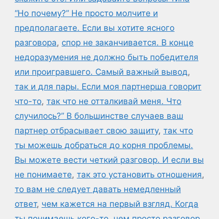
“Но почему?” Не просто молчите и
предполагаете. Если вы хотите ясного
разговора
,
спор не заканчивается. В конце
недоразумения не должно быть победителя
или проигравшего. Самый важный вывод
,
так и для пары. Если моя партнерша говорит
что-то
,
так что не отталкивай меня. Что
случилось?” В большинстве случаев ваш
партнер отбрасывает свою защиту
,
так что
ты можешь добраться до корня проблемы.
Вы можете вести четкий разговор. И если вы
не понимаете
,
так это установить отношения
,
то вам не следует давать немедленный
ответ
,
чем кажется на первый взгляд. Когда
ты понимаешь кого-то
,
чем просто разговор.