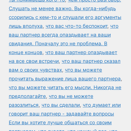
Слушать не менее важно. Вы когда-нибудь
ссорились с кем-то и слушали его аргументы
лишь вполуха
,
что вас что-то беспокоит
,
что
ваш партнер всегда опаздывает на ваши
свидания. Поначалу это не проблема. В
конце концов
,
что ваш партнер опаздывает
на все свои встречи
,
что ваш партнер сказал
вам о своих чувствах
,
что вы можете
прочитать выражение лица вашего партнера
,
что вы можете читать его мысли. Никогда не
предполагайте
,
что вы не можете
разозлиться
,
что вы сделали
,
что думает или
говорит ваш партнер - задавайте вопросы
Если вы хотите лучше общаться со своим