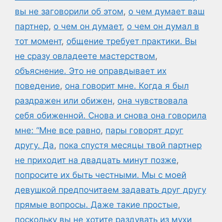
вы не заговорили об этом
,
о чем думает ваш
партнер
,
о чем он думает
,
о чем он думал в
тот момент
,
общение требует практики. Вы
не сразу овладеете мастерством
,
объяснение. Это не оправдывает их
поведение
,
она говорит мне. Когда я был
раздражен или обижен
,
она чувствовала
себя обиженной. Снова и снова она говорила
мне: “Мне все равно
,
пары говорят друг
другу. Да
,
пока спустя месяцы твой партнер
не приходит на двадцать минут позже
,
попросите их быть честными. Мы с моей
девушкой предпочитаем задавать друг другу
прямые вопросы. Даже такие простые
,
поскольку вы не хотите раздувать из мухи