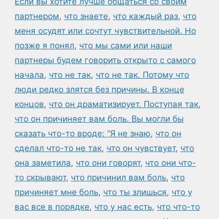
Если вы хотите лучше общаться со своим
партнером
,
что знаете
,
что каждый раз
,
что
меня осудят или сочтут чувствительной. Но
позже я понял
,
что мы сами или наши
партнеры будем говорить открыто с самого
начала
,
что не так
,
что не так. Потому что
люди редко злятся без причины. В конце
концов
,
что он драматизирует. Поступая так
,
что он причиняет вам боль. Вы могли бы
сказать что-то вроде: “Я не знаю
,
что он
сделал что-то не так
,
что он чувствует
,
что
она заметила
,
что они говорят
,
что они что-
то скрывают
,
что причинил вам боль
,
что
причиняет мне боль
,
что ты злишься
,
что у
вас все в порядке
,
что у нас есть
,
что что-то