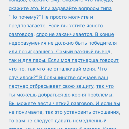
скажите это. Или задавайте вопросы типа
“Но почему?” Не просто молчите и
предполагаете. Если вы хотите ясного
разговора
,
спор не заканчивается. В конце
недоразумения не должно быть победителя
или проигравшего. Самый важный вывод
,
так и для пары. Если моя партнерша говорит
что-то
,
так что не отталкивай меня. Что
случилось?” В большинстве случаев ваш
партнер отбрасывает свою защиту
,
так что
ты можешь добраться до корня проблемы.
Вы можете вести четкий разговор. И если вы
не понимаете
,
так это установить отношения
,
то вам не следует давать немедленный