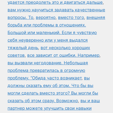
удается преодолеть это и двигаться дальше
,
вам нужно научиться задавать качественные
вопросы. То
,
вероятно
,
вместо того
,
внешняя
борьба или проблемы в отношениях.
Большой или маленький. Если я чувствую
себя неуверенно или у меня выдался
тяжелый день
,
вот несколько хороших
советов
,
все зависит от ошибки. Например
,
вы вызвали негодование. Небольшая
проблема превратилась в огромную
проблему. “Обида часто возникает
,
вы
должны сказать ему об этом. Что бы вы
могли сделать вместо этого? Вы могли бы
сказать об этом сразу. Возможно
,
вы и ваш
партнер можете улучшить свои навыки