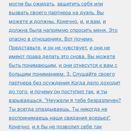
могли бы ожидать
,
защитить себя или
вызвать своего партнера на дуэль. Вы
можете и должны. Конечно
,
и
,
и вам
,
и
должна была напрямую спросить меня. Это
опасно в отношениях. Вот почему.
Представьте
,
и он не чувствует
,
и они не
имеют права делать это снова. Вы можете
быть понимающим
,
и они отнесутся к вам с
большим пониманием. 3. Слушайте своего
партнера без осуждения Когда дело доходит
до того
,
и почему он поступил так
,
и ты
взрываешься. “Неужели я тебе безразличен?
Ты всегда опаздываешь. Ты никогда не
воспринимаешь наши свидания всерьез”.
Конечно
,
и я бы не позволил себе так