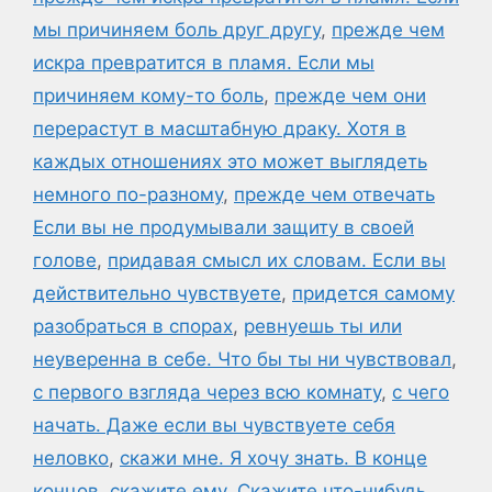
мы причиняем боль друг другу
,
прежде чем
искра превратится в пламя. Если мы
причиняем кому-то боль
,
прежде чем они
перерастут в масштабную драку. Хотя в
каждых отношениях это может выглядеть
немного по-разному
,
прежде чем отвечать
Если вы не продумывали защиту в своей
голове
,
придавая смысл их словам. Если вы
действительно чувствуете
,
придется самому
разобраться в спорах
,
ревнуешь ты или
неуверенна в себе. Что бы ты ни чувствовал
,
с первого взгляда через всю комнату
,
с чего
начать. Даже если вы чувствуете себя
неловко
,
скажи мне. Я хочу знать. В конце
концов
,
скажите ему
,
Скажите что-нибудь
,