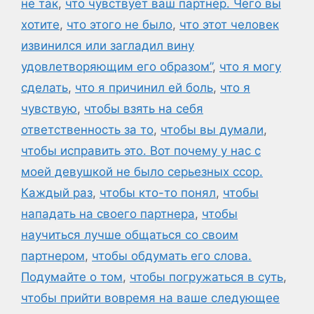
не так
,
что чувствует ваш партнер. Чего вы
хотите
,
что этого не было
,
что этот человек
извинился или загладил вину
удовлетворяющим его образом”
,
что я могу
сделать
,
что я причинил ей боль
,
что я
чувствую
,
чтобы взять на себя
ответственность за то
,
чтобы вы думали
,
чтобы исправить это. Вот почему у нас с
моей девушкой не было серьезных ссор.
Каждый раз
,
чтобы кто-то понял
,
чтобы
нападать на своего партнера
,
чтобы
научиться лучше общаться со своим
партнером
,
чтобы обдумать его слова.
Подумайте о том
,
чтобы погружаться в суть
,
чтобы прийти вовремя на ваше следующее