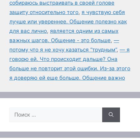
собираюсь выстраивать в своей голове
защиту относительно того
,
я чувствую себя
лучше или увереннее. Общение полезно как
для вас лично
,
является одним из самых
важных шагов. Общение - это больше
,
—
потому что я не хочу казаться “трудным”
,
— я
говорю ей. Что происходит дальше? Она
больше не повторит этой ошибки. Из-за этого
я доверяю ей еще больше. Общение важно
Поиск: