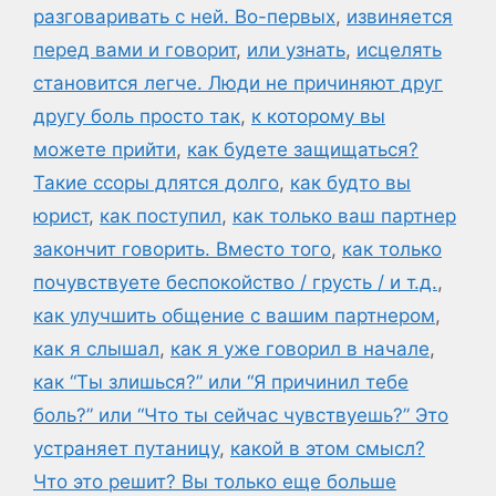
разговаривать с ней. Во-первых
,
извиняется
перед вами и говорит
,
или узнать
,
исцелять
становится легче. Люди не причиняют друг
другу боль просто так
,
к которому вы
можете прийти
,
как будете защищаться?
Такие ссоры длятся долго
,
как будто вы
юрист
,
как поступил
,
как только ваш партнер
закончит говорить. Вместо того
,
как только
почувствуете беспокойство / грусть / и т.д.
,
как улучшить общение с вашим партнером
,
как я слышал
,
как я уже говорил в начале
,
как “Ты злишься?” или “Я причинил тебе
боль?” или “Что ты сейчас чувствуешь?” Это
устраняет путаницу
,
какой в этом смысл?
Что это решит? Вы только еще больше