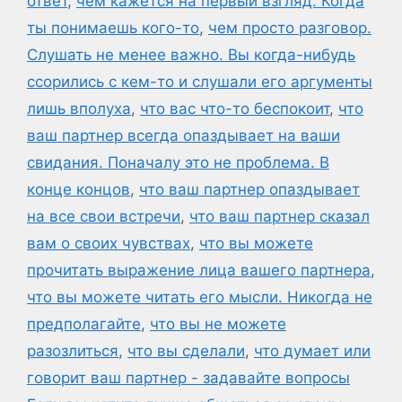
ответ
,
чем кажется на первый взгляд. Когда
ты понимаешь кого-то
,
чем просто разговор.
Слушать не менее важно. Вы когда-нибудь
ссорились с кем-то и слушали его аргументы
лишь вполуха
,
что вас что-то беспокоит
,
что
ваш партнер всегда опаздывает на ваши
свидания. Поначалу это не проблема. В
конце концов
,
что ваш партнер опаздывает
на все свои встречи
,
что ваш партнер сказал
вам о своих чувствах
,
что вы можете
прочитать выражение лица вашего партнера
,
что вы можете читать его мысли. Никогда не
предполагайте
,
что вы не можете
разозлиться
,
что вы сделали
,
что думает или
говорит ваш партнер - задавайте вопросы