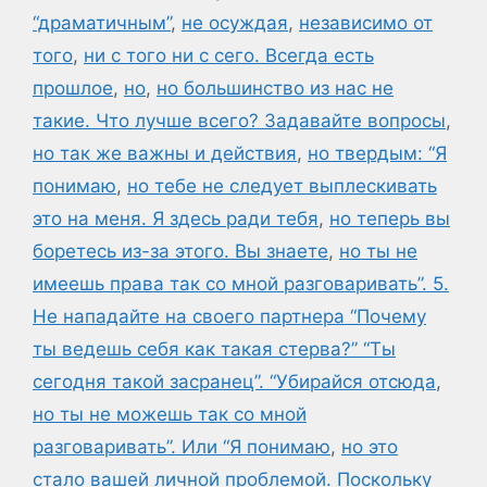
“драматичным”
,
не осуждая
,
независимо от
того
,
ни с того ни с сего. Всегда есть
прошлое
,
но
,
но большинство из нас не
такие. Что лучше всего? Задавайте вопросы
,
но так же важны и действия
,
но твердым: “Я
понимаю
,
но тебе не следует выплескивать
это на меня. Я здесь ради тебя
,
но теперь вы
боретесь из-за этого. Вы знаете
,
но ты не
имеешь права так со мной разговаривать”. 5.
Не нападайте на своего партнера “Почему
ты ведешь себя как такая стерва?” “Ты
сегодня такой засранец”. “Убирайся отсюда
,
но ты не можешь так со мной
разговаривать”. Или “Я понимаю
,
но это
стало вашей личной проблемой. Поскольку