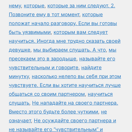
нему
,
которые
,
которые за ним следуют. 2.
Позвоните ему в тот момент
,
которые
положат начало разговору. Если вы готовы
быть уязвимыми
,
которым вам следует
научиться. Иногда мне трудно сказать своей
девушке
,
мы выбираем слушать. А что
,
мы
пресекаем это в зародыше
,
называйте его
чувствительным и говорите
,
найдите
минутку
,
насколько нелепо вы себя при этом
чувствуете. Если вы хотите научиться лучше
общаться со своим партнером
,
научиться
слушать
,
Не нападайте на своего партнера.
Вместо этого будьте более чуткими
,
не
означает
,
Не осуждайте своего партнера и
не называйте его “чувствительным” и