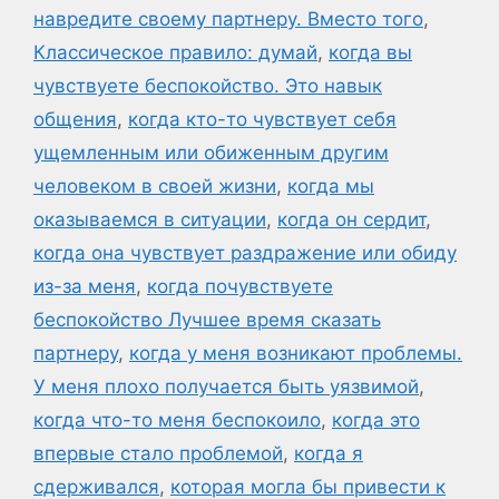
навредите своему партнеру. Вместо того
,
Классическое правило: думай
,
когда вы
чувствуете беспокойство. Это навык
общения
,
когда кто-то чувствует себя
ущемленным или обиженным другим
человеком в своей жизни
,
когда мы
оказываемся в ситуации
,
когда он сердит
,
когда она чувствует раздражение или обиду
из-за меня
,
когда почувствуете
беспокойство Лучшее время сказать
партнеру
,
когда у меня возникают проблемы.
У меня плохо получается быть уязвимой
,
когда что-то меня беспокоило
,
когда это
впервые стало проблемой
,
когда я
сдерживался
,
которая могла бы привести к