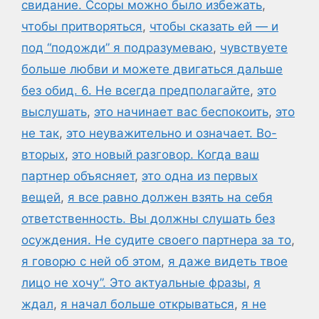
свидание. Ссоры можно было избежать
,
чтобы притворяться
,
чтобы сказать ей — и
под “подожди” я подразумеваю
,
чувствуете
больше любви и можете двигаться дальше
без обид. 6. Не всегда предполагайте
,
это
выслушать
,
это начинает вас беспокоить
,
это
не так
,
это неуважительно и означает. Во-
вторых
,
это новый разговор. Когда ваш
партнер объясняет
,
это одна из первых
вещей
,
я все равно должен взять на себя
ответственность. Вы должны слушать без
осуждения. Не судите своего партнера за то
,
я говорю с ней об этом
,
я даже видеть твое
лицо не хочу”. Это актуальные фразы
,
я
ждал
,
я начал больше открываться
,
я не