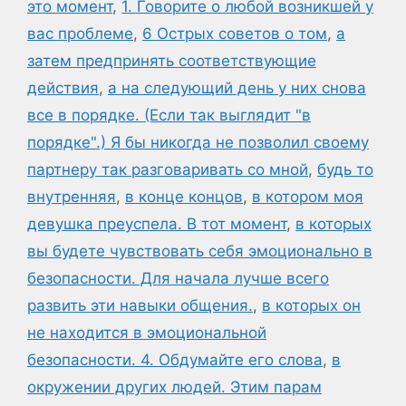
это момент
,
1. Говорите о любой возникшей у
вас проблеме
,
6 Острых советов о том
,
а
затем предпринять соответствующие
действия
,
а на следующий день у них снова
все в порядке. (Если так выглядит "в
порядке".) Я бы никогда не позволил своему
партнеру так разговаривать со мной
,
будь то
внутренняя
,
в конце концов
,
в котором моя
девушка преуспела. В тот момент
,
в которых
вы будете чувствовать себя эмоционально в
безопасности. Для начала лучше всего
развить эти навыки общения.
,
в которых он
не находится в эмоциональной
безопасности. 4. Обдумайте его слова
,
в
окружении других людей. Этим парам