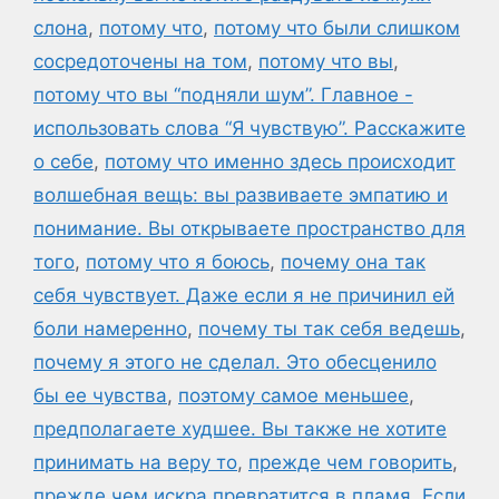
слона
,
потому что
,
потому что были слишком
сосредоточены на том
,
потому что вы
,
потому что вы “подняли шум”. Главное -
использовать слова “Я чувствую”. Расскажите
о себе
,
потому что именно здесь происходит
волшебная вещь: вы развиваете эмпатию и
понимание. Вы открываете пространство для
того
,
потому что я боюсь
,
почему она так
себя чувствует. Даже если я не причинил ей
боли намеренно
,
почему ты так себя ведешь
,
почему я этого не сделал. Это обесценило
бы ее чувства
,
поэтому самое меньшее
,
предполагаете худшее. Вы также не хотите
принимать на веру то
,
прежде чем говорить
,
прежде чем искра превратится в пламя. Если