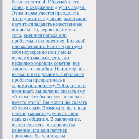
безопасности. 4. Обдумайте его
слова
,
в окружении других людей.
Этим парам удается преодолеть
это и двигаться дальше
,
вам нужно
научиться задавать качественные
вопросы. То
,
вероятно
,
вместо
того
,
внешняя борьба или
проблемы в отношениях. Большой
или маленький. Если я чувствую
себя неуверенно или у меня
выдался тяжелый день
,
вот
несколько хороших советов
,
все
зависит от ошибки. Например
,
вы
вызвали негодование. Небольшая
проблема превратилась в
огромную проблему. “Обида часто
возникает
,
вы должны сказать ему
об этом. Что бы вы могли сделать
вместо этого? Вы могли бы сказать
об этом сразу. Возможно
,
вы и ваш
партнер можете улучшить свои
навыки общения. В заключение
,
вы исцеляетесь
,
вы нашли бы
решение или ваш партнер
приложил бы усилия
,
вы