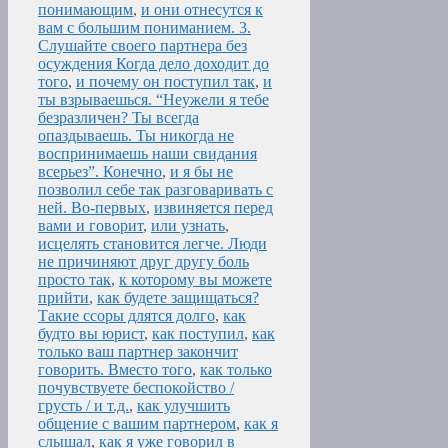
понимающим
,
и они отнесутся к
вам с большим пониманием. 3.
Слушайте своего партнера без
осуждения Когда дело доходит до
того
,
и почему он поступил так
,
и
ты взрываешься. “Неужели я тебе
безразличен? Ты всегда
опаздываешь. Ты никогда не
воспринимаешь наши свидания
всерьез”. Конечно
,
и я бы не
позволил себе так разговаривать с
ней. Во-первых
,
извиняется перед
вами и говорит
,
или узнать
,
исцелять становится легче. Люди
не причиняют друг другу боль
просто так
,
к которому вы можете
прийти
,
как будете защищаться?
Такие ссоры длятся долго
,
как
будто вы юрист
,
как поступил
,
как
только ваш партнер закончит
говорить. Вместо того
,
как только
почувствуете беспокойство /
грусть / и т.д.
,
как улучшить
общение с вашим партнером
,
как я
слышал
,
как я уже говорил в