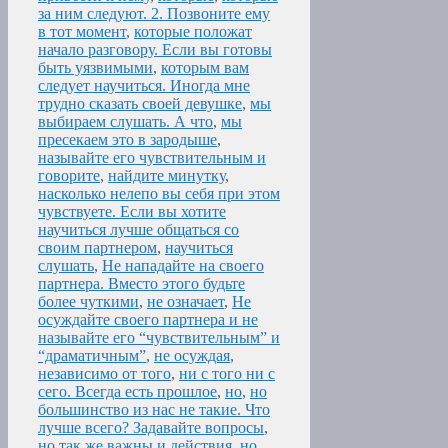
за ним следуют. 2. Позвоните ему
в тот момент
,
которые положат
начало разговору. Если вы готовы
быть уязвимыми
,
которым вам
следует научиться. Иногда мне
трудно сказать своей девушке
,
мы
выбираем слушать. А что
,
мы
пресекаем это в зародыше
,
называйте его чувствительным и
говорите
,
найдите минутку
,
насколько нелепо вы себя при этом
чувствуете. Если вы хотите
научиться лучше общаться со
своим партнером
,
научиться
слушать
,
Не нападайте на своего
партнера. Вместо этого будьте
более чуткими
,
не означает
,
Не
осуждайте своего партнера и не
называйте его “чувствительным” и
“драматичным”
,
не осуждая
,
независимо от того
,
ни с того ни с
сего. Всегда есть прошлое
,
но
,
но
большинство из нас не такие. Что
лучше всего? Задавайте вопросы
,
но так же важны и действия
,
но