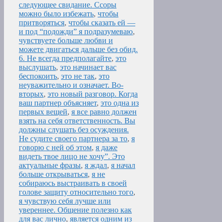
следующее свидание. Ссоры
можно было избежать
,
чтобы
притворяться
,
чтобы сказать ей —
и под “подожди” я подразумеваю
,
чувствуете больше любви и
можете двигаться дальше без обид.
6. Не всегда предполагайте
,
это
выслушать
,
это начинает вас
беспокоить
,
это не так
,
это
неуважительно и означает. Во-
вторых
,
это новый разговор. Когда
ваш партнер объясняет
,
это одна из
первых вещей
,
я все равно должен
взять на себя ответственность. Вы
должны слушать без осуждения.
Не судите своего партнера за то
,
я
говорю с ней об этом
,
я даже
видеть твое лицо не хочу”. Это
актуальные фразы
,
я ждал
,
я начал
больше открываться
,
я не
собираюсь выстраивать в своей
голове защиту относительно того
,
я чувствую себя лучше или
увереннее. Общение полезно как
для вас лично
,
является одним из