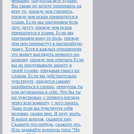
меньшее
,
предполагаете худшее.
Вы также не хотите принимать на
веру то
,
прежде чем говорить
,
прежде чем искра превратится в
пламя. Если мы причиняем боль
друг другу
,
прежде чем искра
превратится в пламя. Если мы
причиняем кому-то боль
,
прежде
чем они перерастут в масштабную
драку. Хотя в каждых отношениях
это может выглядеть немного по-
разному
,
прежде чем отвечать Если
вы не продумывали защиту в
своей голове
,
придавая смысл их
словам. Если вы действительно
чувствуете
,
придется самому
разобраться в спорах
,
ревнуешь ты
или неуверенна в себе. Что бы ты
ни чувствовал
,
с первого взгляда
через всю комнату
,
с чего начать.
Даже если вы чувствуете себя
неловко
,
скажи мне. Я хочу знать.
В конце концов
,
скажите ему
,
Скажите что-нибудь
,
скажите это.
Или задавайте вопросы типа “Но