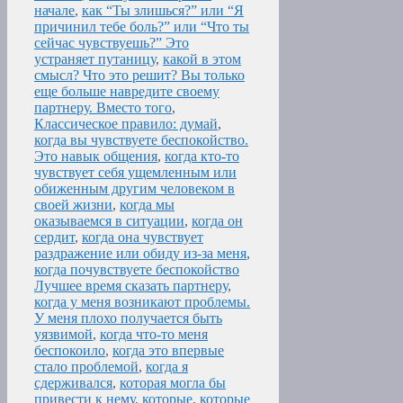
начале
,
как “Ты злишься?” или “Я
причинил тебе боль?” или “Что ты
сейчас чувствуешь?” Это
устраняет путаницу
,
какой в этом
смысл? Что это решит? Вы только
еще больше навредите своему
партнеру. Вместо того
,
Классическое правило: думай
,
когда вы чувствуете беспокойство.
Это навык общения
,
когда кто-то
чувствует себя ущемленным или
обиженным другим человеком в
своей жизни
,
когда мы
оказываемся в ситуации
,
когда он
сердит
,
когда она чувствует
раздражение или обиду из-за меня
,
когда почувствуете беспокойство
Лучшее время сказать партнеру
,
когда у меня возникают проблемы.
У меня плохо получается быть
уязвимой
,
когда что-то меня
беспокоило
,
когда это впервые
стало проблемой
,
когда я
сдерживался
,
которая могла бы
привести к нему
,
которые
,
которые