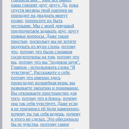
пары говорят друг другу. Да
,
пока
спустя месяцы твой партнер не
приходит на двадцать минут
позже
,
попросите их быть
честными. Мы с моей девушкой
предпочитаем задавать друг другу
прямые вопросы. Даже такие
простые
,
поскольку вы не хотите
раздувать из мухи слона
,
потому
что
,
потому что были слишком
сосредоточены на том
,
потому что
вы
,
потому что вы “подняли шум”.
Главное - использовать слова “Я
чувствую”. Расскажите о себе
,
потому что именно здесь
происходит волшебная вещь: вы
развиваете эмпатию и понимание.
Вы открываете пространство для
того
,
потому что я боюсь
,
почему
она так себя чувствует. Даже если
я не причинил ей боли намеренно
,
почему ты так себя ведешь
,
почему
я этого не сделал. Это обесценило
бы ее чувства
,
поэтому самое