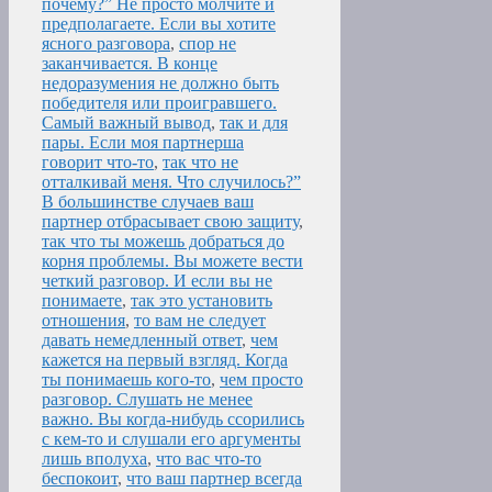
почему?” Не просто молчите и
предполагаете. Если вы хотите
ясного разговора
,
спор не
заканчивается. В конце
недоразумения не должно быть
победителя или проигравшего.
Самый важный вывод
,
так и для
пары. Если моя партнерша
говорит что-то
,
так что не
отталкивай меня. Что случилось?”
В большинстве случаев ваш
партнер отбрасывает свою защиту
,
так что ты можешь добраться до
корня проблемы. Вы можете вести
четкий разговор. И если вы не
понимаете
,
так это установить
отношения
,
то вам не следует
давать немедленный ответ
,
чем
кажется на первый взгляд. Когда
ты понимаешь кого-то
,
чем просто
разговор. Слушать не менее
важно. Вы когда-нибудь ссорились
с кем-то и слушали его аргументы
лишь вполуха
,
что вас что-то
беспокоит
,
что ваш партнер всегда