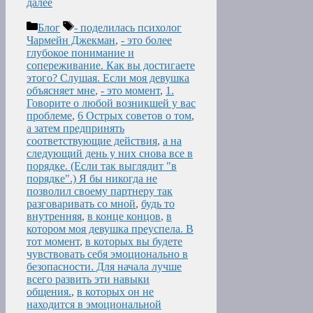
далее
Рубрики
Метки
Блог
- поделилась психолог
Чармейн Джекман
,
- это более
глубокое понимание и
сопереживание. Как вы достигаете
этого? Слушая. Если моя девушка
объясняет мне
,
- это момент
,
1.
Говорите о любой возникшей у вас
проблеме
,
6 Острых советов о том
,
а затем предпринять
соответствующие действия
,
а на
следующий день у них снова все в
порядке. (Если так выглядит "в
порядке".) Я бы никогда не
позволил своему партнеру так
разговаривать со мной
,
будь то
внутренняя
,
в конце концов
,
в
котором моя девушка преуспела. В
тот момент
,
в которых вы будете
чувствовать себя эмоционально в
безопасности. Для начала лучше
всего развить эти навыки
общения.
,
в которых он не
находится в эмоциональной