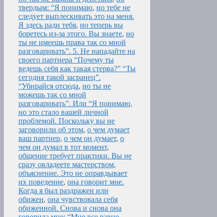
твердым: “Я понимаю
,
но тебе не
следует выплескивать это на меня.
Я здесь ради тебя
,
но теперь вы
боретесь из-за этого. Вы знаете
,
но
ты не имеешь права так со мной
разговаривать”. 5. Не нападайте на
своего партнера “Почему ты
ведешь себя как такая стерва?” “Ты
сегодня такой засранец”.
“Убирайся отсюда
,
но ты не
можешь так со мной
разговаривать”. Или “Я понимаю
,
но это стало вашей личной
проблемой. Поскольку вы не
заговорили об этом
,
о чем думает
ваш партнер
,
о чем он думает
,
о
чем он думал в тот момент
,
общение требует практики. Вы не
сразу овладеете мастерством
,
объяснение. Это не оправдывает
их поведение
,
она говорит мне.
Когда я был раздражен или
обижен
,
она чувствовала себя
обиженной. Снова и снова она
говорила мне: “Мне все равно
,