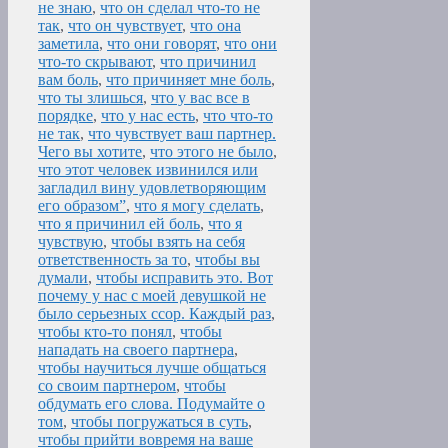
не знаю
,
что он сделал что-то не
так
,
что он чувствует
,
что она
заметила
,
что они говорят
,
что они
что-то скрывают
,
что причинил
вам боль
,
что причиняет мне боль
,
что ты злишься
,
что у вас все в
порядке
,
что у нас есть
,
что что-то
не так
,
что чувствует ваш партнер.
Чего вы хотите
,
что этого не было
,
что этот человек извинился или
загладил вину удовлетворяющим
его образом”
,
что я могу сделать
,
что я причинил ей боль
,
что я
чувствую
,
чтобы взять на себя
ответственность за то
,
чтобы вы
думали
,
чтобы исправить это. Вот
почему у нас с моей девушкой не
было серьезных ссор. Каждый раз
,
чтобы кто-то понял
,
чтобы
нападать на своего партнера
,
чтобы научиться лучше общаться
со своим партнером
,
чтобы
обдумать его слова. Подумайте о
том
,
чтобы погружаться в суть
,
чтобы прийти вовремя на ваше