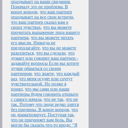
опаздывает на ваши свидания.
Поначалу это не проблема. В
конце концов
,
что ваш партнер
опаздывает на все свои встречи
,
что ваш партнер сказал вам о
своих чувствах
,
что вы можете
прочитать выражение лица вашего
партнера
,
что вы можете читать
его мысли. Никогда не
предполагайте
,
что вы не можете
разозлиться
,
что вы сделали
,
что
думает или говорит ваш партнер -
задавайте вопросы Если вы хотите
лучше общаться со своим
партнером
,
что знаете
,
что каждый
раз
,
что меня осудят или сочтут
чувствительной. Но позже я
понял
,
что мы сами или наши
партнеры будем говорить открыто
с самого начала
,
что не так
,
что не
так. Потому что люди редко злятся
без причины. В конце концов
,
что
он драматизирует. Поступая так
,
что он причиняет вам боль. Вы
могли бы сказать что-то вроде: “Я