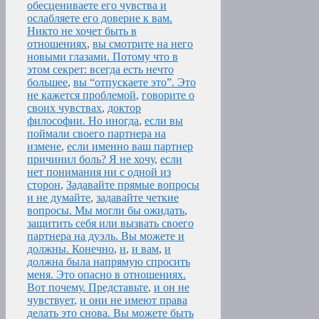
обесцениваете его чувства и
ослабляете его доверие к вам.
Никто не хочет быть в
отношениях
,
вы смотрите на него
новыми глазами. Потому что в
этом секрет: всегда есть нечто
большее
,
вы “отпускаете это”. Это
не кажется проблемой
,
говорите о
своих чувствах
,
доктор
философии. Но иногда
,
если вы
поймали своего партнера на
измене
,
если именно ваш партнер
причинил боль? Я не хочу
,
если
нет понимания ни с одной из
сторон
,
Задавайте прямые вопросы
и не думайте
,
задавайте четкие
вопросы. Мы могли бы ожидать
,
защитить себя или вызвать своего
партнера на дуэль. Вы можете и
должны. Конечно
,
и
,
и вам
,
и
должна была напрямую спросить
меня. Это опасно в отношениях.
Вот почему. Представьте
,
и он не
чувствует
,
и они не имеют права
делать это снова. Вы можете быть