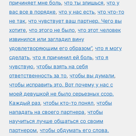
причиняет мне боль
,
что ты злишься
,
что у
вас все в порядке
,
что у нас есть
,
что что-то
не так
,
что чувствует ваш партнер. Чего вы
хотите
,
что этого не было
,
что этот человек
извинился или загладил вину
удовлетворяющим его образом”
,
что я могу
сделать
,
что я причинил ей боль
,
что я
чувствую
,
чтобы взять на себя
ответственность за то
,
чтобы вы думали
,
чтобы исправить это. Вот почему у нас с
моей девушкой не было серьезных ссор.
Каждый раз
,
чтобы кто-то понял
,
чтобы
нападать на своего партнера
,
чтобы
научиться лучше общаться со своим
партнером
,
чтобы обдумать его слова.