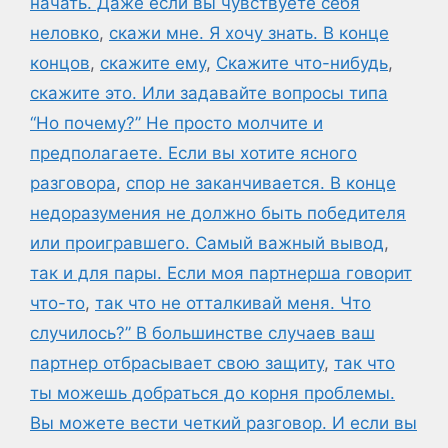
начать. Даже если вы чувствуете себя
неловко
,
скажи мне. Я хочу знать. В конце
концов
,
скажите ему
,
Скажите что-нибудь
,
скажите это. Или задавайте вопросы типа
“Но почему?” Не просто молчите и
предполагаете. Если вы хотите ясного
разговора
,
спор не заканчивается. В конце
недоразумения не должно быть победителя
или проигравшего. Самый важный вывод
,
так и для пары. Если моя партнерша говорит
что-то
,
так что не отталкивай меня. Что
случилось?” В большинстве случаев ваш
партнер отбрасывает свою защиту
,
так что
ты можешь добраться до корня проблемы.
Вы можете вести четкий разговор. И если вы