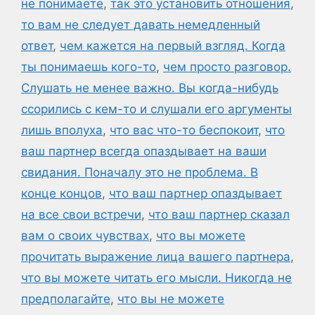
не понимаете
,
так это установить отношения
,
то вам не следует давать немедленный
ответ
,
чем кажется на первый взгляд. Когда
ты понимаешь кого-то
,
чем просто разговор.
Слушать не менее важно. Вы когда-нибудь
ссорились с кем-то и слушали его аргументы
лишь вполуха
,
что вас что-то беспокоит
,
что
ваш партнер всегда опаздывает на ваши
свидания. Поначалу это не проблема. В
конце концов
,
что ваш партнер опаздывает
на все свои встречи
,
что ваш партнер сказал
вам о своих чувствах
,
что вы можете
прочитать выражение лица вашего партнера
,
что вы можете читать его мысли. Никогда не
предполагайте
,
что вы не можете