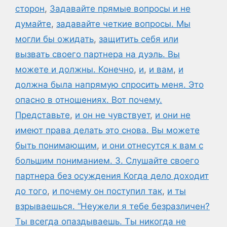
сторон
,
Задавайте прямые вопросы и не
думайте
,
задавайте четкие вопросы. Мы
могли бы ожидать
,
защитить себя или
вызвать своего партнера на дуэль. Вы
можете и должны. Конечно
,
и
,
и вам
,
и
должна была напрямую спросить меня. Это
опасно в отношениях. Вот почему.
Представьте
,
и он не чувствует
,
и они не
имеют права делать это снова. Вы можете
быть понимающим
,
и они отнесутся к вам с
большим пониманием. 3. Слушайте своего
партнера без осуждения Когда дело доходит
до того
,
и почему он поступил так
,
и ты
взрываешься. “Неужели я тебе безразличен?
Ты всегда опаздываешь. Ты никогда не