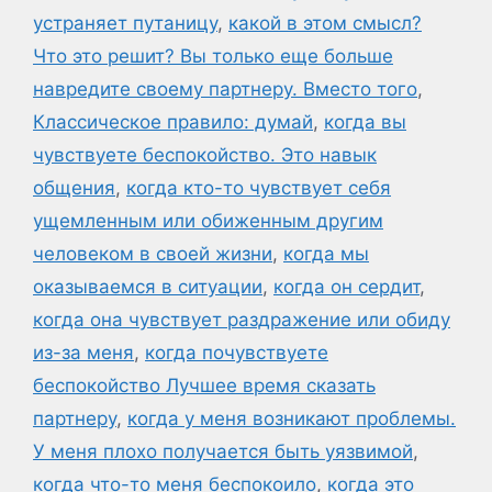
устраняет путаницу
,
какой в этом смысл?
Что это решит? Вы только еще больше
навредите своему партнеру. Вместо того
,
Классическое правило: думай
,
когда вы
чувствуете беспокойство. Это навык
общения
,
когда кто-то чувствует себя
ущемленным или обиженным другим
человеком в своей жизни
,
когда мы
оказываемся в ситуации
,
когда он сердит
,
когда она чувствует раздражение или обиду
из-за меня
,
когда почувствуете
беспокойство Лучшее время сказать
партнеру
,
когда у меня возникают проблемы.
У меня плохо получается быть уязвимой
,
когда что-то меня беспокоило
,
когда это