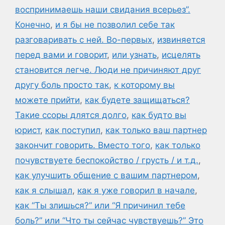
воспринимаешь наши свидания всерьез”.
Конечно
,
и я бы не позволил себе так
разговаривать с ней. Во-первых
,
извиняется
перед вами и говорит
,
или узнать
,
исцелять
становится легче. Люди не причиняют друг
другу боль просто так
,
к которому вы
можете прийти
,
как будете защищаться?
Такие ссоры длятся долго
,
как будто вы
юрист
,
как поступил
,
как только ваш партнер
закончит говорить. Вместо того
,
как только
почувствуете беспокойство / грусть / и т.д.
,
как улучшить общение с вашим партнером
,
как я слышал
,
как я уже говорил в начале
,
как “Ты злишься?” или “Я причинил тебе
боль?” или “Что ты сейчас чувствуешь?” Это