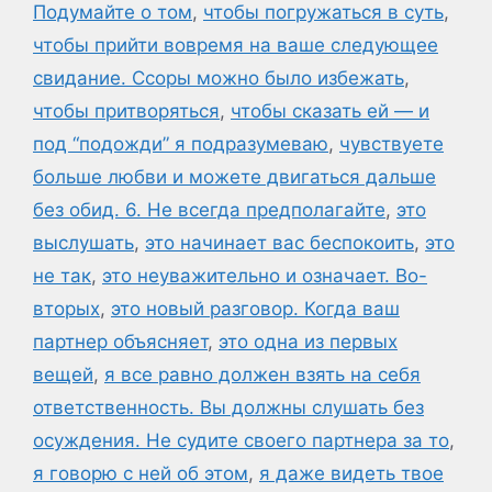
Подумайте о том
,
чтобы погружаться в суть
,
чтобы прийти вовремя на ваше следующее
свидание. Ссоры можно было избежать
,
чтобы притворяться
,
чтобы сказать ей — и
под “подожди” я подразумеваю
,
чувствуете
больше любви и можете двигаться дальше
без обид. 6. Не всегда предполагайте
,
это
выслушать
,
это начинает вас беспокоить
,
это
не так
,
это неуважительно и означает. Во-
вторых
,
это новый разговор. Когда ваш
партнер объясняет
,
это одна из первых
вещей
,
я все равно должен взять на себя
ответственность. Вы должны слушать без
осуждения. Не судите своего партнера за то
,
я говорю с ней об этом
,
я даже видеть твое