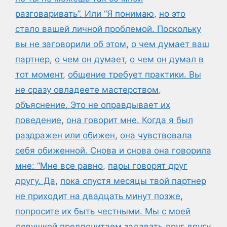
разговаривать”. Или “Я понимаю
,
но это
стало вашей личной проблемой. Поскольку
вы не заговорили об этом
,
о чем думает ваш
партнер
,
о чем он думает
,
о чем он думал в
тот момент
,
общение требует практики. Вы
не сразу овладеете мастерством
,
объяснение. Это не оправдывает их
поведение
,
она говорит мне. Когда я был
раздражен или обижен
,
она чувствовала
себя обиженной. Снова и снова она говорила
мне: “Мне все равно
,
пары говорят друг
другу. Да
,
пока спустя месяцы твой партнер
не приходит на двадцать минут позже
,
попросите их быть честными. Мы с моей
девушкой предпочитаем задавать друг другу