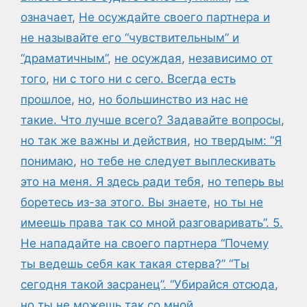
означает
,
Не осуждайте своего партнера и
не называйте его “чувствительным” и
“драматичным”
,
не осуждая
,
независимо от
того
,
ни с того ни с сего. Всегда есть
прошлое
,
но
,
но большинство из нас не
такие. Что лучше всего? Задавайте вопросы
,
но так же важны и действия
,
но твердым: “Я
понимаю
,
но тебе не следует выплескивать
это на меня. Я здесь ради тебя
,
но теперь вы
боретесь из-за этого. Вы знаете
,
но ты не
имеешь права так со мной разговаривать”. 5.
Не нападайте на своего партнера “Почему
ты ведешь себя как такая стерва?” “Ты
сегодня такой засранец”. “Убирайся отсюда
,
но ты не можешь так со мной