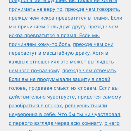
предполагаете худшее. Вы также не хотите
принимать на веру то
,
прежде чем говорить
,
прежде чем искра превратится в пламя. Если
мы причиняем боль друг другу
,
прежде чем
искра превратится в пламя. Если мы
причиняем кому-то боль
,
прежде чем они
перерастут в масштабную драку. Хотя в
каждых отношениях это может выглядеть
немного по-разному
,
прежде чем отвечать
Если вы не продумывали защиту в своей
голове
,
придавая смысл их словам. Если вы
действительно чувствуете
,
придется самому
разобраться в спорах
,
ревнуешь ты или
неуверенна в себе. Что бы ты ни чувствовал
,
с первого взгляда через всю комнату
,
с чего