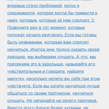
впервые стало проблемой
,
когда я
сдерживался
,
которая могла бы привести к
нему
,
которые
,
которые за ним следуют. 2.
Позвоните ему в тот момент
,
которые
положат начало разговору. Если вы готовы
быть уязвимыми
,
которым вам следует
научиться. Иногда мне трудно сказать своей
девушке
,
мы выбираем слушать. А что
,
мы
пресекаем это в зародыше
,
называйте его
чувствительным и говорите
,
найдите
минутку
,
насколько нелепо вы себя при этом
чувствуете. Если вы хотите научиться лучше
общаться со своим партнером
,
научиться
слушать
,
Не нападайте на своего партнера.
Вместо этого будьте более чуткими
,
не