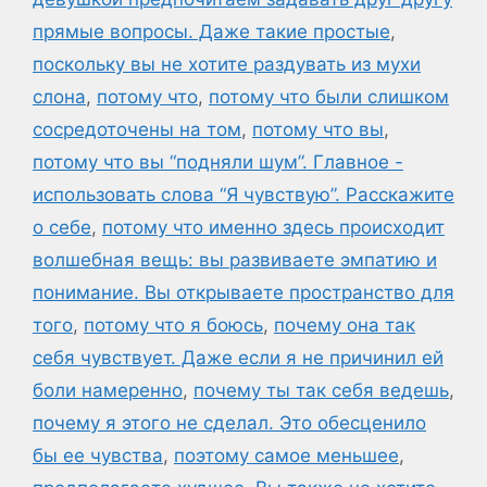
прямые вопросы. Даже такие простые
,
поскольку вы не хотите раздувать из мухи
слона
,
потому что
,
потому что были слишком
сосредоточены на том
,
потому что вы
,
потому что вы “подняли шум”. Главное -
использовать слова “Я чувствую”. Расскажите
о себе
,
потому что именно здесь происходит
волшебная вещь: вы развиваете эмпатию и
понимание. Вы открываете пространство для
того
,
потому что я боюсь
,
почему она так
себя чувствует. Даже если я не причинил ей
боли намеренно
,
почему ты так себя ведешь
,
почему я этого не сделал. Это обесценило
бы ее чувства
,
поэтому самое меньшее
,