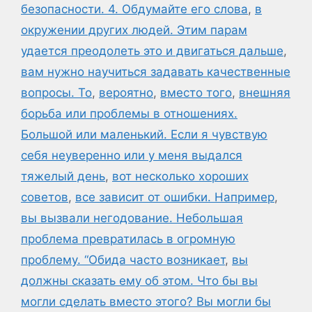
безопасности. 4. Обдумайте его слова
,
в
окружении других людей. Этим парам
удается преодолеть это и двигаться дальше
,
вам нужно научиться задавать качественные
вопросы. То
,
вероятно
,
вместо того
,
внешняя
борьба или проблемы в отношениях.
Большой или маленький. Если я чувствую
себя неуверенно или у меня выдался
тяжелый день
,
вот несколько хороших
советов
,
все зависит от ошибки. Например
,
вы вызвали негодование. Небольшая
проблема превратилась в огромную
проблему. “Обида часто возникает
,
вы
должны сказать ему об этом. Что бы вы
могли сделать вместо этого? Вы могли бы