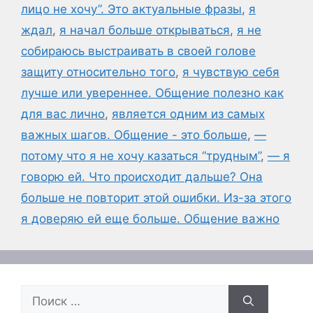
лицо не хочу”. Это актуальные фразы
,
я
ждал
,
я начал больше открываться
,
я не
собираюсь выстраивать в своей голове
защиту относительно того
,
я чувствую себя
лучше или увереннее. Общение полезно как
для вас лично
,
является одним из самых
важных шагов. Общение - это больше
,
—
потому что я не хочу казаться “трудным”
,
— я
говорю ей. Что происходит дальше? Она
больше не повторит этой ошибки. Из-за этого
я доверяю ей еще больше. Общение важно
Поиск: