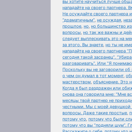
вы хотите научиться лучше общ
нападайте на своего партнера. 
Не осуждайте своего партнера и
“драматичным”
,
не осуждая
,
нез
прошлое
,
но
,
но большинство из 
вопросы
,
но так же важны и дей
следует выплескивать это на мен
за этого. Вы знаете
,
но ты не им
нападайте на своего партнера “
сегодня такой засранец”. “Убир
разговаривать”. Или “Я понимаю
Поскольку вы не заговорили об
о чем он думал в тот момент
,
об
мастерством
,
объяснение. Это 
Когда я был раздражен или оби
снова она говорила мне: “Мне в
месяцы твой партнер не приходи
честными. Мы с моей девушкой 
вопросы. Даже такие простые
,
п
потому что
,
потому что были сл
потому что вы “подняли шум”. Гл
Расскажите о себе
,
потому что 