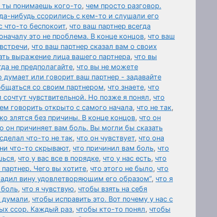
а ты понимаешь кого-то
,
чем просто разговор.
да-нибудь ссорились с кем-то и слушали его
с что-то беспокоит
,
что ваш партнер всегда
оначалу это не проблема. В конце концов
,
что ваш
 встречи
,
что ваш партнер сказал вам о своих
ать выражение лица вашего партнера
,
что вы
гда не предполагайте
,
что вы не можете
о думает или говорит ваш партнер - задавайте
общаться со своим партнером
,
что знаете
,
что
и сочтут чувствительной. Но позже я понял
,
что
ем говорить открыто с самого начала
,
что не так
,
ко злятся без причины. В конце концов
,
что он
о он причиняет вам боль. Вы могли бы сказать
 сделал что-то не так
,
что он чувствует
,
что она
они что-то скрывают
,
что причинил вам боль
,
что
шься
,
что у вас все в порядке
,
что у нас есть
,
что
 партнер. Чего вы хотите
,
что этого не было
,
что
гладил вину удовлетворяющим его образом”
,
что я
 боль
,
что я чувствую
,
чтобы взять на себя
 думали
,
чтобы исправить это. Вот почему у нас с
ых ссор. Каждый раз
,
чтобы кто-то понял
,
чтобы