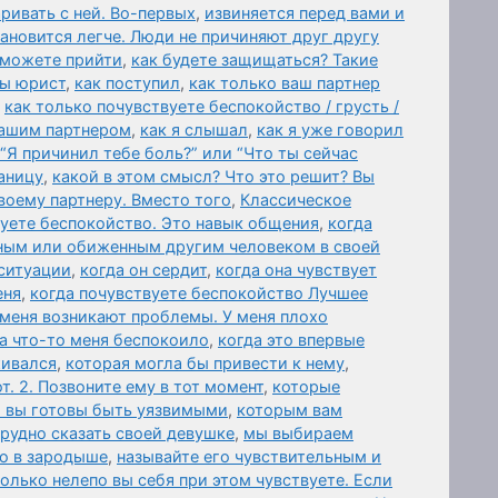
аривать с ней. Во-первых
,
извиняется перед вами и
ановится легче. Люди не причиняют друг другу
 можете прийти
,
как будете защищаться? Такие
вы юрист
,
как поступил
,
как только ваш партнер
,
как только почувствуете беспокойство / грусть /
вашим партнером
,
как я слышал
,
как я уже говорил
 “Я причинил тебе боль?” или “Что ты сейчас
аницу
,
какой в этом смысл? Что это решит? Вы
воему партнеру. Вместо того
,
Классическое
вуете беспокойство. Это навык общения
,
когда
нным или обиженным другим человеком в своей
 ситуации
,
когда он сердит
,
когда она чувствует
еня
,
когда почувствуете беспокойство Лучшее
 меня возникают проблемы. У меня плохо
а что-то меня беспокоило
,
когда это впервые
живался
,
которая могла бы привести к нему
,
т. 2. Позвоните ему в тот момент
,
которые
и вы готовы быть уязвимыми
,
которым вам
трудно сказать своей девушке
,
мы выбираем
о в зародыше
,
называйте его чувствительным и
олько нелепо вы себя при этом чувствуете. Если