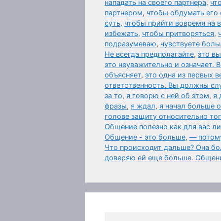
нападать на своего партнера
,
чт
партнером
,
чтобы обдумать его 
суть
,
чтобы прийти вовремя на
избежать
,
чтобы притворяться
,
подразумеваю
,
чувствуете боль
Не всегда предполагайте
,
это в
это неуважительно и означает. 
объясняет
,
это одна из первых 
ответственность. Вы должны слу
за то
,
я говорю с ней об этом
,
я 
фразы
,
я ждал
,
я начал больше 
голове защиту относительно то
Общение полезно как для вас л
Общение - это больше
,
— потому
Что происходит дальше? Она бол
доверяю ей еще больше. Общен