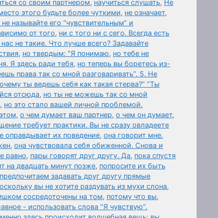
аться со своим партнером
,
научиться слушать
,
Не
Вместо этого будьте более чуткими
,
не означает
,
 не называйте его “чувствительным” и
ависимо от того
,
ни с того ни с сего. Всегда есть
нас не такие. Что лучше всего? Задавайте
ствия
,
но твердым: “Я понимаю
,
но тебе не
я. Я здесь ради тебя
,
но теперь вы боретесь из-
еешь права так со мной разговаривать”. 5. Не
Почему ты ведешь себя как такая стерва?” “Ты
айся отсюда
,
но ты не можешь так со мной
,
но это стало вашей личной проблемой.
 этом
,
о чем думает ваш партнер
,
о чем он думает
,
щение требует практики. Вы не сразу овладеете
не оправдывает их поведение
,
она говорит мне.
жен
,
она чувствовала себя обиженной. Снова и
се равно
,
пары говорят друг другу. Да
,
пока спустя
т на двадцать минут позже
,
попросите их быть
предпочитаем задавать друг другу прямые
оскольку вы не хотите раздувать из мухи слона
,
ишком сосредоточены на том
,
потому что вы
,
авное - использовать слова “Я чувствую”.
именно здесь происходит волшебная вещь: вы