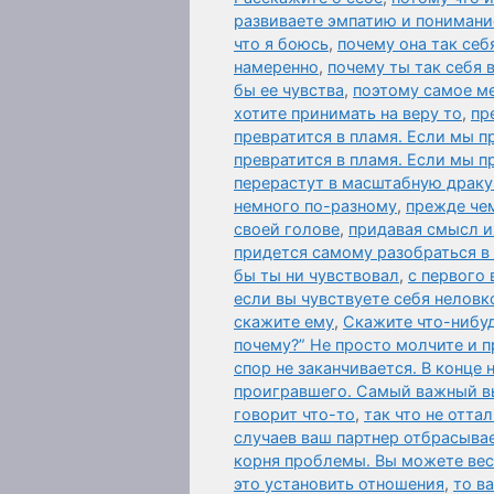
развиваете эмпатию и понимани
что я боюсь
,
почему она так себ
намеренно
,
почему ты так себя 
бы ее чувства
,
поэтому самое м
хотите принимать на веру то
,
пр
превратится в пламя. Если мы п
превратится в пламя. Если мы 
перерастут в масштабную драку
немного по-разному
,
прежде чем
своей голове
,
придавая смысл и
придется самому разобраться в
бы ты ни чувствовал
,
с первого 
если вы чувствуете себя неловк
скажите ему
,
Скажите что-нибу
почему?” Не просто молчите и п
спор не заканчивается. В конце
проигравшего. Самый важный 
говорит что-то
,
так что не отта
случаев ваш партнер отбрасыва
корня проблемы. Вы можете вест
это установить отношения
,
то в