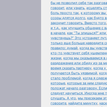
бы не позволил себе так разгов
говорит
,
или узнать
,
исцелять ст
боль просто так
,
к которому вы
ссоры длятся долго
,
как будто 
закончит говорить. Вместо того
и т.д.
,
как улучшить общение с 
в начале
,
как “Ты злишься?” или
чувствуешь?” Это устраняет пут
только еще больше навредите с
правило: думай
,
когда вы чувст
кто-то чувствует себя ущемле
жизни
,
когда мы оказываемся в
раздражение или обиду из-за м
время сказать партнеру
,
когда у
получается быть уязвимой
,
когд
стало проблемой
,
когда я сдер
которые
,
которые за ним следую
положат начало разговору. Есл
следует научиться. Иногда мне 
слушать. А что
,
мы пресекаем эт
говорите
,
найдите минутку
,
наск