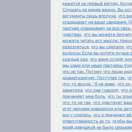
кажется на первый взгляд. Когд
Слушать не менее важно. Вы ког
аргументы лишь вполуха
,
что ва
опаздывает на ваши свидания. П
партнер опаздывает на все свои
чувствах
,
что вы можете прочит
можете читать его мысли. Нико
разозлиться
,
что вы сделали
,
чт
вопросы Если вы хотите лучше 
каждый раз
,
что меня осудят ил
мы сами или наши партнеры буд
что не так. Потому что люди ред
драматизирует. Поступая так
,
чт
что-то вроде: “Я не знаю
,
что он
заметила
,
что они говорят
,
что 
причиняет мне боль
,
что ты зли
что-то не так
,
что чувствует ваш
этот человек извинился или за
могу сделать
,
что я причинил ей
ответственность за то
,
чтобы вы
моей девушкой не было серьезн