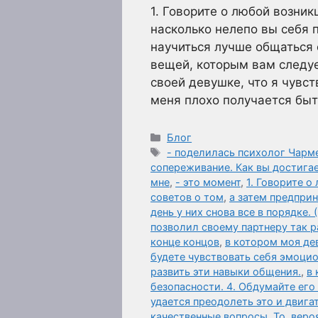
1. Говорите о любой возник
насколько нелепо вы себя п
научиться лучше общаться 
вещей, которым вам следуе
своей девушке, что я чувст
меня плохо получается бы
Рубрики
Блог
Метки
- поделилась психолог Чар
сопереживание. Как вы достига
мне
,
- это момент
,
1. Говорите 
советов о том
,
а затем предпри
день у них снова все в порядке. 
позволил своему партнеру так р
конце концов
,
в котором моя де
будете чувствовать себя эмоцио
развить эти навыки общения.
,
в 
безопасности. 4. Обдумайте его
удается преодолеть это и двига
качественные вопросы. То
,
веро