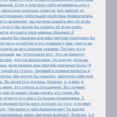
нький. Если я чувствую себя неуверенно или у
т несколько хороших советов
,
все зависит от
негодование. Небольшая проблема превратилась
асто возникает
,
вы должны сказать ему об этом.
 этого? Вы могли бы сказать об этом сразу.
жете улучшить свои навыки общения. В
 нашли бы решение или ваш партнер приложил бы
вства и ослабляете его доверие к вам. Никто не
отрите на него новыми глазами. Потому что в
 большее
,
вы “отпускаете это”. Это не кажется
вствах
,
доктор философии. Но иногда
,
если вы
мене
,
если именно ваш партнер причинил боль? Я
с одной из сторон
,
Задавайте прямые вопросы и
опросы. Мы могли бы ожидать
,
защитить себя или
ль. Вы можете и должны. Конечно
,
и
,
и вам
,
и
меня. Это опасно в отношениях. Вот почему.
и они не имеют права делать это снова. Вы
ни отнесутся к вам с большим пониманием. 3.
суждения Когда дело доходит до того
,
и почему
ся. “Неужели я тебе безразличен? Ты всегда
спринимаешь наши свидания всерьез”. Конечно
,
и я