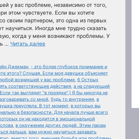
шей у вас проблеме, независимо от того,
ри этом чувствуете. Если вы хотите
со своим партнером, это одна из первых
т научиться. Иногда мне трудно сказать
вую, когда у меня возникают проблемы. У
ть …
Читать далее
мейн Джекман
,
- это более глубокое понимание и
ете этого? Слушая. Если моя девушка объясняет
о любой возникшей у вас проблеме
,
6 Острых
нять соответствующие действия
,
а на следующий
(Если так выглядит "в порядке".) Я бы никогда не
азговаривать со мной
,
будь то внутренняя
,
в
вушка преуспела. В тот момент
,
в которых вы
нально в безопасности. Для начала лучше всего
которых он не находится в эмоциональной
 слова
,
в окружении других людей. Этим парам
ться дальше
,
вам нужно научиться задавать
ятно
,
вместо того
,
внешняя борьба или проблемы