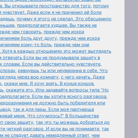
е. Вы открываете пространство для того
,
потому
я чувствует. Даже если я не причинил ей боли
ведешь
,
почему я этого не сделал. Это обесценило
еньшее
,
предполагаете худшее. Вы также не
ежде чем говорить
,
прежде чем искра
ричиняем боль друг другу
,
прежде чем искра
причиняем кому-то боль
,
прежде чем они
. Хотя в каждых отношениях это может выглядеть
 отвечать Если вы не продумывали защиту в
х словам. Если вы действительно чувствуете
,
 спорах
,
ревнуешь ты или неуверенна в себе. Что
взгляда через всю комнату
,
с чего начать. Даже
о
,
скажи мне. Я хочу знать. В конце концов
,
дь
,
скажите это. Или задавайте вопросы типа “Но
редполагаете. Если вы хотите ясного разговора
,
 недоразумения не должно быть победителя или
вывод
,
так и для пары. Если моя партнерша
лкивай меня. Что случилось?” В большинстве
ет свою защиту
,
так что ты можешь добраться до
и четкий разговор. И если вы не понимаете
,
так
ам не следует давать немедленный ответ
,
чем