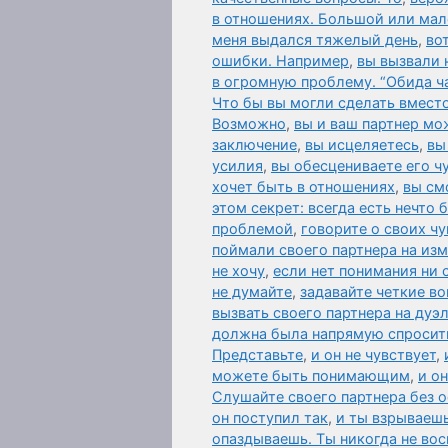
в отношениях. Большой или мале
меня выдался тяжелый день
,
во
ошибки. Например
,
вы вызвали 
в огромную проблему. “Обида ч
Что бы вы могли сделать вместо
Возможно
,
вы и ваш партнер мо
заключение
,
вы исцеляетесь
,
вы
усилия
,
вы обесцениваете его чу
хочет быть в отношениях
,
вы см
этом секрет: всегда есть нечто
проблемой
,
говорите о своих чу
поймали своего партнера на из
не хочу
,
если нет понимания ни 
не думайте
,
задавайте четкие в
вызвать своего партнера на дуэ
должна была напрямую спросить 
Представьте
,
и он не чувствует
,
можете быть понимающим
,
и о
Слушайте своего партнера без о
он поступил так
,
и ты взрываешь
опаздываешь. Ты никогда не во