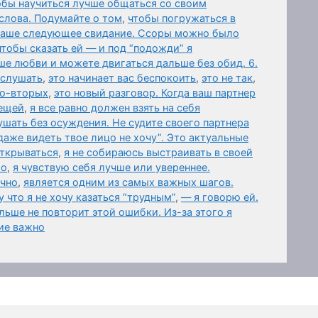
обы научиться лучше общаться со своим
слова. Подумайте о том
,
чтобы погружаться в
 ваше следующее свидание. Ссоры можно было
чтобы сказать ей — и под “подожди” я
ше любви и можете двигаться дальше без обид. 6.
ыслушать
,
это начинает вас беспокоить
,
это не так
,
Во-вторых
,
это новый разговор. Когда ваш партнер
вещей
,
я все равно должен взять на себя
шать без осуждения. Не судите своего партнера
даже видеть твое лицо не хочу”. Это актуальные
открываться
,
я не собираюсь выстраивать в своей
го
,
я чувствую себя лучше или увереннее.
ично
,
является одним из самых важных шагов.
 что я не хочу казаться “трудным”
,
— я говорю ей.
ьше не повторит этой ошибки. Из-за этого я
ие важно